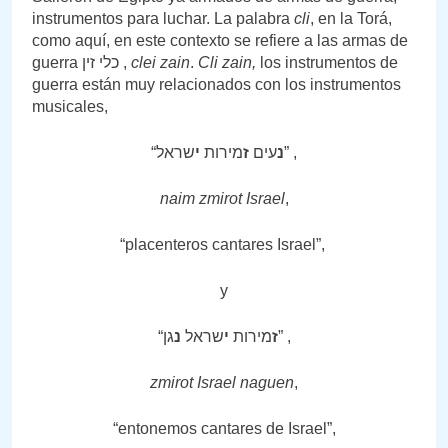
instrumentos para luchar. La palabra
cli
, en la Torá,
como aquí, en este contexto se refiere a las armas de
guerra כלי זין ,
clei zain
.
Cli zain,
los instrumentos de
guerra están muy relacionados con los instrumentos
musicales,
“
י
מירות
ז
עים
נ
שראל” ,
naim zmirot Israel
,
“placenteros cantares Israel”,
y
“
נ
שראל
י
מירות
ז
גן” ,
zmirot Israel naguen
,
“entonemos cantares de Israel”,