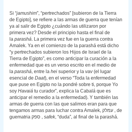
Si “
jamushim
”, “pertrechados” [subieron de la Tierra
de Egipto], se refiere a las armas de guerra que tenían
ya al salir de Egipto ¿cuándo las utilizaron por
primera vez? Desde el principio hasta el final de
la
parashá
. La primera vez fue en la guerra contra
Amalek. Ya en el comienzo de la parashá está dicho
“y pertrechados subieron los Hijos de Israel de la
Tierra de Egipto”, es como anticipar la curación a la
enfermedad que es un verso escrito en el medio de
la
parashá
, entre la
hei
superior y la
vav
(el lugar
esencial de
Daat
), en el verso “Toda la enfermedad
que puse en Egipto no la pondré sobre ti, porque Yo
soy
Havaiá
tu curador”, explica la Cabalá que es
anticipar el remedio a la enfermedad). Y también las
armas de guerra con las que salimos eran para que
tengamos armas para luchar contra Amalek, עמלק , de
guematria ספק ,
safek
, “duda”, al final de la parashá.