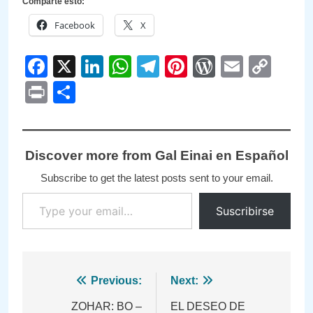
Comparte esto:
Facebook
X
Facebook
X
LinkedIn
WhatsApp
Telegram
Pinterest
WordPre
Email
Cop
Link
Print
Compartir
Discover more from Gal Einai en Español
Subscribe to get the latest posts sent to your email.
Type your email…
Suscribirse
Navegación
Previous:
Next:
de
ZOHAR: BO –
EL DESEO DE