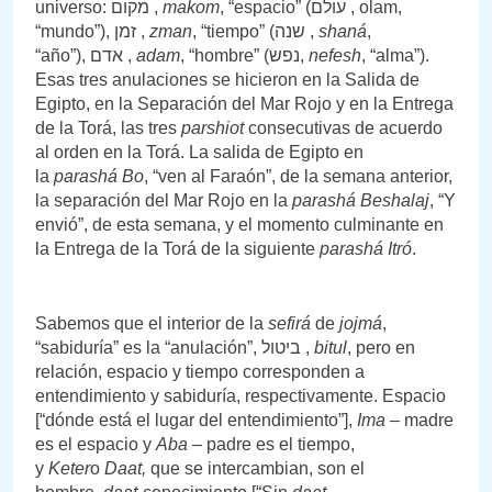
universo: מקום ,
makom
, “espacio” (עולם , olam,
“mundo”), זמן ,
zman
, “tiempo” (שנה ,
shaná
,
“año”), אדם ,
adam
, “hombre” (נפש,
nefesh
, “alma”).
Esas tres anulaciones se hicieron en la Salida de
Egipto, en la Separación del Mar Rojo y en la Entrega
de la Torá, las tres
parshiot
consecutivas de acuerdo
al orden en la Torá. La salida de Egipto en
la
parashá
Bo
, “ven al Faraón”, de la semana anterior,
la separación del Mar Rojo en la
parashá
Beshalaj
, “Y
envió”, de esta semana, y el momento culminante en
la Entrega de la Torá de la siguiente
parashá
Itró
.
Sabemos que el interior de la
sefirá
de
jojmá
,
“sabiduría” es la “anulación”, ביטול ,
bitul
, pero en
relación, espacio y tiempo corresponden a
entendimiento y sabiduría, respectivamente. Espacio
[“dónde está el lugar del entendimiento”],
Ima
– madre
es el espacio y
Aba
– padre es el tiempo,
y
Keter
o
Daat,
que se intercambian, son el