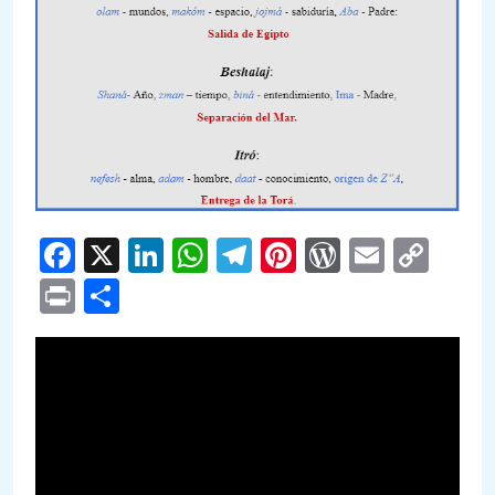
Facebook
X
LinkedIn
WhatsApp
Telegram
Pinterest
WordPre
Email
Cop
Link
Print
Compartir