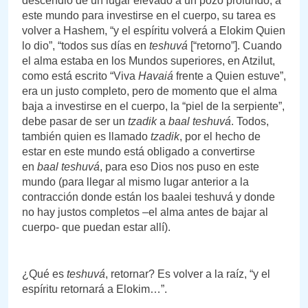
descendió de un lugar elevado a un pozo profundo, a
este mundo para investirse en el cuerpo, su tarea es
volver a Hashem, “y el espíritu volverá a Elokim Quien
lo dio”, “todos sus días en
teshuvá
[“retorno”]. Cuando
el alma estaba en los Mundos superiores, en Atzilut,
como está escrito “Viva
Havaiá
frente a Quien estuve”,
era un justo completo, pero de momento que el alma
baja a investirse en el cuerpo, la “piel de la serpiente”,
debe pasar de ser un
tzadik
a
baal teshuvá
. Todos,
también quien es llamado
tzadik
, por el hecho de
estar en este mundo está obligado a convertirse
en
baal teshuvá
, para eso Dios nos puso en este
mundo (para llegar al mismo lugar anterior a la
contracción donde están los baalei teshuvá y donde
no hay justos completos –el alma antes de bajar al
cuerpo- que puedan estar allí).
¿Qué es
teshuvá
, retornar? Es volver a la raíz, “y el
espíritu retornará a Elokim…”.