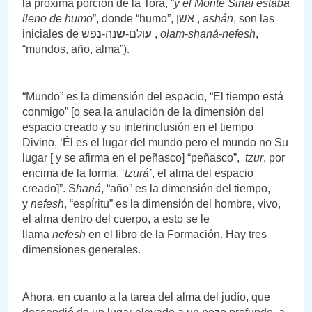
la próxima porción de la Torá, “
y el Monte Sinaí estaba
lleno de humo
”, donde “humo”, אשן ,
ashán
, son las
iniciales de
נ
נה-
ש
ולם-
ע
פש ,
olam-shaná-nefesh
,
“mundos, año, alma”).
“Mundo” es la dimensión del espacio, “El tiempo está
conmigo” [o sea la anulación de la dimensión del
espacio creado y su interinclusión en el tiempo
Divino, ‘Él es el lugar del mundo pero el mundo no Su
lugar [ y se afirma en el peñasco] “peñasco”,
tzur
, por
encima de la forma, ‘
tzurá’
, el alma del espacio
creado]”. S
haná
, “año” es la dimensión del tiempo,
y
nefesh
, “espíritu” es la dimensión del hombre, vivo,
el alma dentro del cuerpo, a esto se le
llama
nefesh
en el libro de la Formación. Hay tres
dimensiones generales.
Ahora, en cuanto a la tarea del alma del judío, que