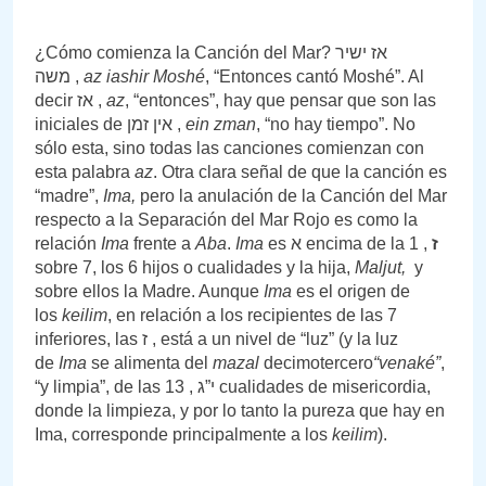
¿Cómo comienza la Canción del Mar? אז ישיר
משה ,
az iashir Moshé
, “Entonces cantó Moshé”. Al
decir אז ,
az
, “entonces”, hay que pensar que son las
iniciales de אין זמן ,
ein zman
, “no hay tiempo”. No
sólo esta, sino todas las canciones comienzan con
esta palabra
az
. Otra clara señal de que la canción es
“madre”,
Ima,
pero la anulación de la Canción del Mar
respecto a la Separación del Mar Rojo es como la
relación
Ima
frente a
Aba
.
Ima
es א encima de la
, 1
ז
sobre 7, los 6 hijos o cualidades y la hija,
Maljut,
y
sobre ellos la Madre. Aunque
Ima
es el origen de
los
keilim
, en relación a los recipientes de las 7
inferiores, las ז , está a un nivel de “luz” (y la luz
de
Ima
se alimenta del
mazal
decimotercero
“venaké”
,
“y limpia”, de las י”ג , 13 cualidades de misericordia,
donde la limpieza, y por lo tanto la pureza que hay en
Ima, corresponde principalmente a los
keilim
).