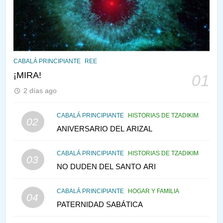
145
CABALÁ Y JASIDUT: EL
CONSEJO DE LOS PADRES
PENSAMIENTO JUDÍO
PIRKEI AVOT
CABALÁ PRINCIPIANTE
REE
146
¡MIRA!
01
LA RECONSTRUCCIÓN DEL
TEMPLO Y LA ALEGRÍA EN
2 días ago
MEDIO DE LA TRISTEZA
MES DE MENAJEM AV
PENSAMIENTO JUDÍO
CABALÁ PRINCIPIANTE
HISTORIAS DE TZADIKIM
02
ANIVERSARIO DEL ARIZAL
147
VEAMOS ¿POR QUÉ
CABALÁ PRINCIPIANTE
HISTORIAS DE TZADIKIM
03
IEHOSHÚA? Y LA QUEJA DE
NO DUDEN DEL SANTO ARI
LAS MUJERES
PENSAMIENTO JUDÍO
PIRKEI AVOT
CABALÁ PRINCIPIANTE
HOGAR Y FAMILIA
04
1
PATERNIDAD SABÁTICA
RAZI ¿QUIÉN ES SABIO?