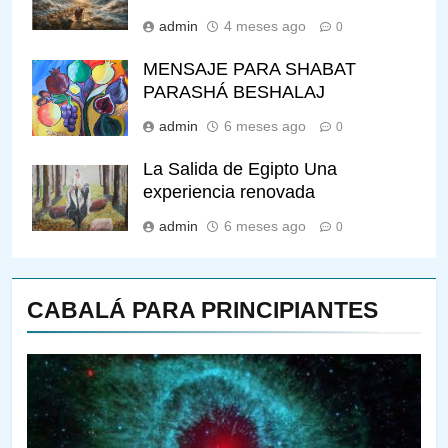
admin
4 meses ago
0
MENSAJE PARA SHABAT
PARASHÁ BESHALAJ
admin
6 meses ago
0
La Salida de Egipto Una
experiencia renovada
admin
6 meses ago
0
CABALÁ PARA PRINCIPIANTES
144
¿QUIÉN ES SABIO? EL QUE
VE LO QUE VA A NACER
PENSAMIENTO JUDÍO
PIRKEI AVOT