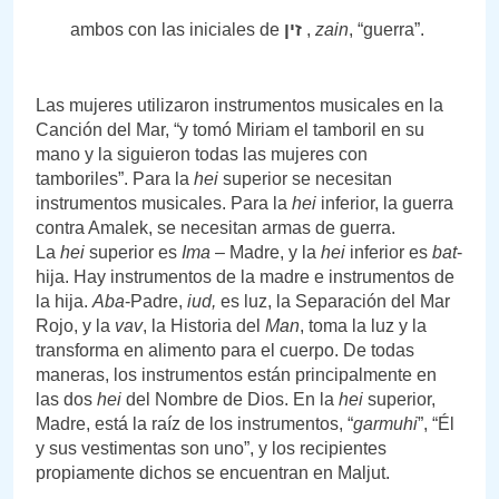
ambos con las iniciales de
זין
,
zain
, “guerra”.
Las mujeres utilizaron instrumentos musicales en la
Canción del Mar, “y tomó Miriam el tamboril en su
mano y la siguieron todas las mujeres con
tamboriles”. Para la
hei
superior se necesitan
instrumentos musicales. Para la
hei
inferior, la guerra
contra Amalek, se necesitan armas de guerra.
La
hei
superior es
Ima
– Madre, y la
hei
inferior es
bat
-
hija. Hay instrumentos de la madre e instrumentos de
la hija.
Aba
-Padre,
iud,
es luz, la Separación del Mar
Rojo, y la
vav
, la Historia del
Man
, toma la luz y la
transforma en alimento para el cuerpo. De todas
maneras, los instrumentos están principalmente en
las dos
hei
del Nombre de Dios. En la
hei
superior,
Madre, está la raíz de los instrumentos, “
garmuhi
”, “Él
y sus vestimentas son uno”, y los recipientes
propiamente dichos se encuentran en Maljut.