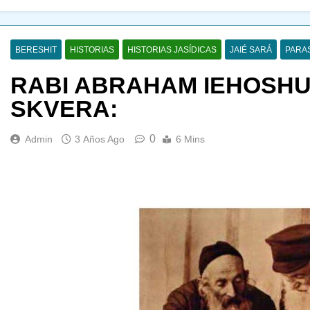
BERESHIT
HISTORIAS
HISTORIAS JASÍDICAS
JAIÉ SARÁ
PARA
RABI ABRAHAM IEHOSHU
SKVERA:
0
Admin
3 Años Ago
6 Mins