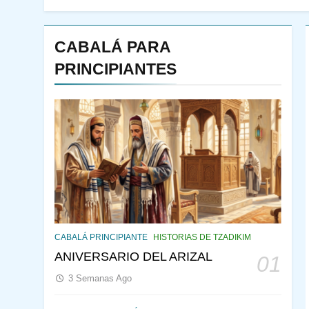
CABALÁ PARA
PRINCIPIANTES
144
¿QUIÉN ES SABIO? EL
QUE VE LO QUE VA A
CABALÁ PRINCIPIANTE
HISTORIAS DE TZADIKIM
NACER
PENSAMIENTO JUDÍO
ANIVERSARIO DEL ARIZAL
01
PIRKEI AVOT
3 Semanas Ago
145
LA RECONSTRUCCIÓN