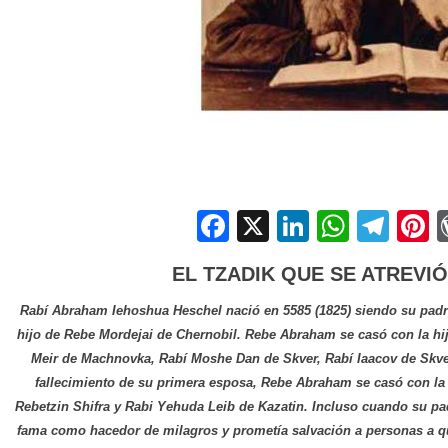
Facebook
X
LinkedIn
Whats
Tel
P
EL TZADIK QUE SE ATREVI
Rabí Abraham Iehoshua Heschel nació en 5585 (1825) siendo su padre R
hijo de Rebe Mordejai de Chernobil. Rebe Abraham se casó con la hi
Meir de Machnovka, Rabí Moshe Dan de Skver, Rabí Iaacov de Skver
fallecimiento de su primera esposa, Rebe Abraham se casó con la h
Rebetzin Shifra y Rabi Yehuda Leib de Kazatin. Incluso cuando su p
fama como hacedor de milagros y prometía salvación a personas a qu