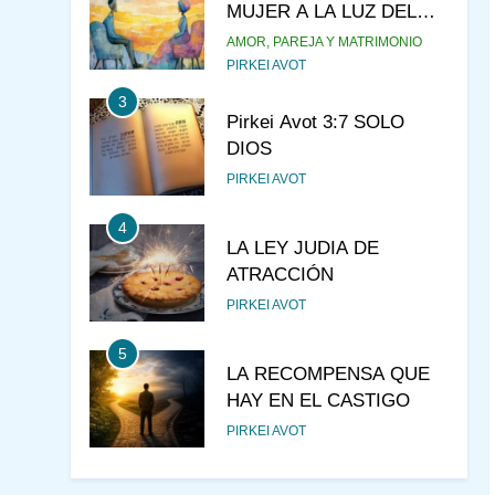
MUJER A LA LUZ DEL
JUDAÍSMO
AMOR, PAREJA Y MATRIMONIO
PIRKEI AVOT
3
Pirkei Avot 3:7 SOLO
DIOS
PIRKEI AVOT
4
LA LEY JUDIA DE
ATRACCIÓN
PIRKEI AVOT
5
LA RECOMPENSA QUE
HAY EN EL CASTIGO
PIRKEI AVOT
6