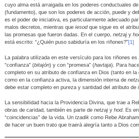
cuyo alma está arraigada en los poderes conductuales d
(fundamento), que son los poderes de acción, puede y deb
es el poder de iniciativa, es particularmente adecuado pa
malos decretos, mientras que
iesod
que sigue es el atribu
las promesas que fueron dadas. En el cuerpo,
netzaj
y
ho
está escrito: “¿Quién puso sabiduría en los riñones?”
[1]
La palabra utilizada en este versículo para los riñones es
“confianza” (
bitajón
) y con “promesa” (
havtaja
). Para hac
completo en su atributo de confianza en Dios (tanto en la
como en la confianza activa, la dimensión interna de
netz
debe estar completo en pureza y santidad del atributo de
La sensibilidad hacia la Providencia Divina, que trae a R
obras de caridad, también es parte de
netzaj
y
hod
. Es e
“coincidencias” de la vida. Un
tzadik
como Rebe Abraham I
de hacer un buen trato que traerá alegría tanto a Dios co