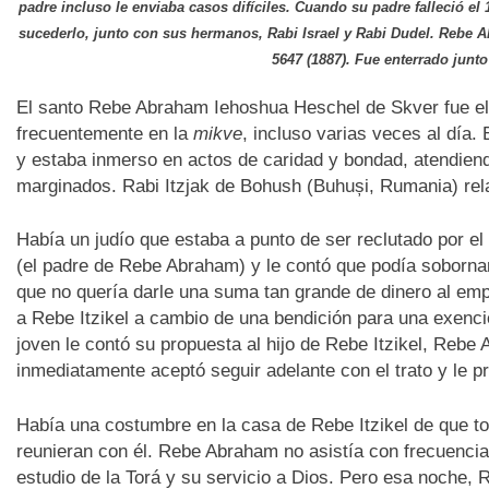
padre incluso le enviaba casos difíciles. Cuando su padre falleció e
sucederlo, junto con sus hermanos, Rabi Israel y Rabi Dudel. Rebe A
5647 (1887). Fue enterrado junto
El santo Rebe Abraham Iehoshua Heschel de Skver fue el
frecuentemente en la
mikve
, incluso varias veces al día
y estaba inmerso en actos de caridad y bondad, atendien
marginados. Rabi Itzjak de Bohush (Buhuși, Rumania) relat
Había un judío que estaba a punto de ser reclutado por el
(el padre de Rebe Abraham) y le contó que podía sobornar 
que no quería darle una suma tan grande de dinero al emp
a Rebe Itzikel a cambio de una bendición para una exenció
joven le contó su propuesta al hijo de Rebe Itzikel, Re
inmediatamente aceptó seguir adelante con el trato y le p
Había una costumbre en la casa de Rebe Itzikel de que to
reunieran con él. Rebe Abraham no asistía con frecuencia 
estudio de la Torá y su servicio a Dios. Pero esa noche,