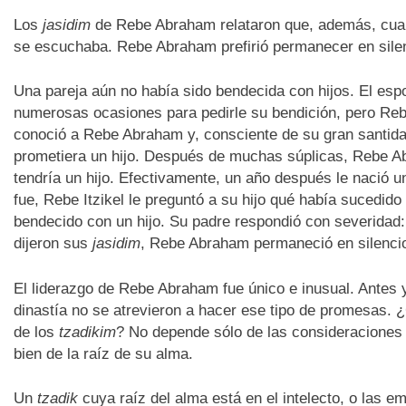
Los
jasidim
de Rebe Abraham relataron que, además, cuan
se escuchaba. Rebe Abraham prefirió permanecer en silenc
Una pareja aún no había sido bendecida con hijos. El esp
numerosas ocasiones para pedirle su bendición, pero Rebe
conoció a Rebe Abraham y, consciente de su gran santidad
prometiera un hijo. Después de muchas súplicas, Rebe A
tendría un hijo. Efectivamente, un año después le nació u
fue, Rebe Itzikel le preguntó a su hijo qué había sucedido
bendecido con un hijo. Su padre respondió con severidad
dijeron sus
jasidim
, Rebe Abraham permaneció en silencio
El liderazgo de Rebe Abraham fue único e inusual. Antes 
dinastía no se atrevieron a hacer ese tipo de promesas. ¿C
de los
tzadikim
? No depende sólo de las consideraciones 
bien de la raíz de su alma.
Un
tzadik
cuya raíz del alma está en el intelecto, o las 