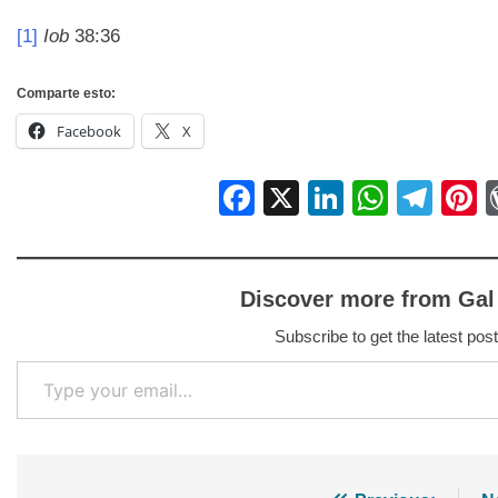
[1]
Iob
38:36
Comparte esto:
Facebook
X
Facebook
X
LinkedIn
Whats
Tel
P
Discover more from Gal
Subscribe to get the latest post
Type your email…