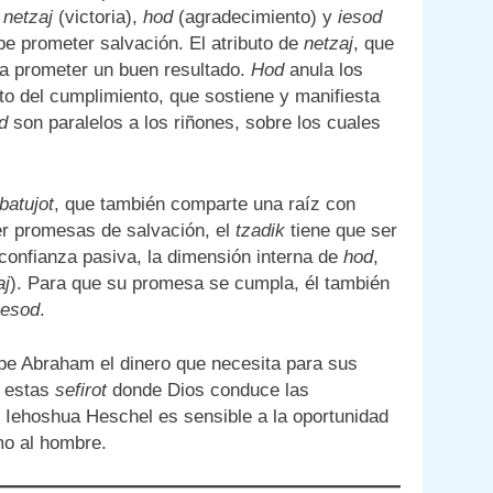
e
netzaj
(victoria),
hod
(agradecimiento) y
iesod
e prometer salvación. El atributo de
netzaj
, que
ra prometer un buen resultado.
Hod
anula los
to del cumplimiento, que sostiene y manifiesta
d
son paralelos a los riñones, sobre los cuales
batujot
, que también comparte una raíz con
er promesas de salvación, el
tzadik
tiene que ser
 confianza pasiva, la dimensión interna de
hod
,
aj
). Para que su promesa se cumpla, él también
iesod
.
ebe Abraham el dinero que necesita para sus
n estas
sefirot
donde Dios conduce las
ehoshua Heschel es sensible a la oportunidad
mo al hombre.