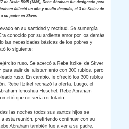
l 17 de Nisán 5645 (1885), Rebe Abraham fue designado para
braham falleció un año y medio después, el 3 de Kislev de
 a su padre en Skver.
evado en su santidad y rectitud. Se sumergía
. Era conocido por su ardiente amor por los demás
do las necesidades básicas de los pobres y
ó lo siguiente:
 ejército ruso. Se acercó a Rebe Itzikel de Skver
para salir del alistamiento con 300 rublos, pero
leado ruso. En cambio, le ofreció los 300 rublos
n. Rebe Itzikel rechazó la oferta. Luego, el
be Abraham Iehoshua Heschel. Rebe Abraham
rometió que no sería reclutado.
das las noches todos sus santos hijos se
a esta reunión, prefiriendo continuar con su
 Rebe Abraham también fue a ver a su padre.