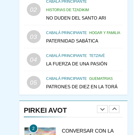
DEL TEMPLO Y LA
CABALÁ PRINCIPIANTE
ALEGRÍA EN MEDIO DE
02
MES DE MENAJEM AV
HISTORIAS DE TZADIKIM
LA TRISTEZA
PENSAMIENTO JUDÍO
NO DUDEN DEL SANTO ARI
146
CABALÁ Y JASIDUT: EL
CABALÁ PRINCIPIANTE
HOGAR Y FAMILIA
CONSEJO DE LOS
03
PATERNIDAD SABÁTICA
PADRES
PENSAMIENTO JUDÍO
PIRKEI AVOT
CABALÁ PRINCIPIANTE
TETZAVÉ
04
147
VEAMOS ¿POR QUÉ
LA FUERZA DE UNA PASIÓN
IEHOSHÚA? Y LA QUEJA
DE LAS MUJERES
PENSAMIENTO JUDÍO
CABALÁ PRINCIPIANTE
GUEMATRIAS
05
PIRKEI AVOT
PATRONES DE DIEZ EN LA TORÁ
1
ESTUDIO DE JUDAÍSMO
PIRKEI AVOT
CURSOS
JASIDUT
2
CONVERSAR CON LA