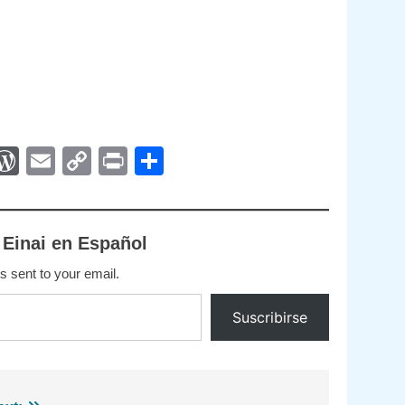
App
egram
interest
WordPress
Email
Copy
Print
Compartir
Link
 Einai en Español
s sent to your email.
Suscribirse