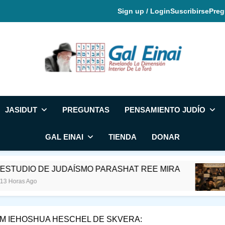
Sign up / Login
Suscribirse
Preg
Gal Einai En Espa
JASIDUT
PREGUNTAS
PENSAMIENTO JUDÍO
GAL EINAI
TIENDA
DONAR
JUDAÍSMO PARASHAT REE MIRA
RABÍ NA
23 Horas Ag
M IEHOSHUA HESCHEL DE SKVERA: