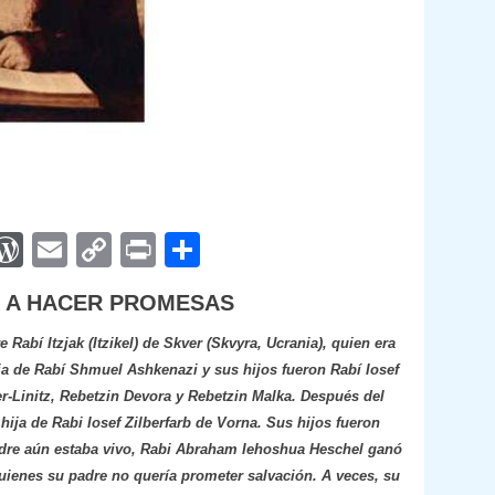
App
egram
interest
WordPress
Email
Copy
Print
Compartir
Link
Ó A HACER PROMESAS
abí Itzjak (Itzikel) de Skver (Skvyra, Ucrania), quien era
ja de Rabí Shmuel Ashkenazi y sus hijos fueron Rabí Iosef
-Linitz, Rebetzin Devora y Rebetzin Malka. Después del
ija de Rabi Iosef Zilberfarb de Vorna. Sus hijos fueron
adre aún estaba vivo, Rabi Abraham Iehoshua Heschel ganó
ienes su padre no quería prometer salvación. A veces, su