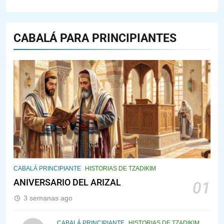
CABALÁ PARA PRINCIPIANTES
143
¿QUIÉN ES SABIO? EL QUE VE
LO QUE VA A NACER
PENSAMIENTO JUDÍO
PIRKEI AVOT
144
CABALÁ Y JASIDUT: EL
CABALÁ PRINCIPIANTE
HISTORIAS DE TZADIKIM
CONSEJO DE LOS PADRES
ANIVERSARIO DEL ARIZAL
01
PENSAMIENTO JUDÍO
PIRKEI AVOT
3 semanas ago
145
CABALÁ PRINCIPIANTE
HISTORIAS DE TZADIKIM