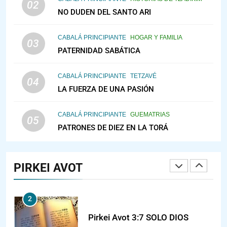
02
LA RECONSTRUCCIÓN DEL
NO DUDEN DEL SANTO ARI
TEMPLO Y LA ALEGRÍA EN
MEDIO DE LA TRISTEZA
MES DE MENAJEM AV
CABALÁ PRINCIPIANTE
HOGAR Y FAMILIA
03
PENSAMIENTO JUDÍO
PATERNIDAD SABÁTICA
146
CABALÁ PRINCIPIANTE
TETZAVÉ
VEAMOS ¿POR QUÉ
04
LA FUERZA DE UNA PASIÓN
IEHOSHÚA? Y LA QUEJA DE LAS
MUJERES
PENSAMIENTO JUDÍO
PIRKEI AVOT
CABALÁ PRINCIPIANTE
GUEMATRIAS
05
PATRONES DE DIEZ EN LA TORÁ
1
CONVERSAR CON LA MUJER A
LA LUZ DEL JUDAÍSMO
PIRKEI AVOT
AMOR, PAREJA Y MATRIMONIO
PIRKEI AVOT
2
Pirkei Avot 3:7 SOLO DIOS