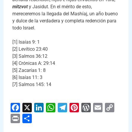
mitzvot
y Jasidut. En el mérito de esto,
mereceremos la llegada del Mashíaj, un año bueno
y dulce de la verdadera y completa redención para
todo Israel.
[1] Isaías 9: 1
[2] Levítico 23:40
[3] Salmos 36:12
[4] Crónicas A: 29:14
[5] Zacarías 1: 8
[6] Isaías 11: 3
[7] Salmos 145: 14
Facebook
X
LinkedIn
WhatsApp
Telegram
Pinterest
WordPres
Email
Cop
Link
Print
Compartir