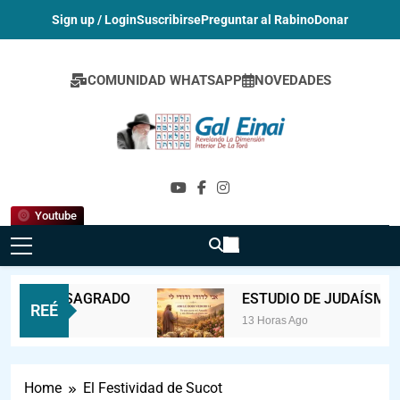
Sign up / Login
Suscribirse
Preguntar al Rabino
Donar
COMUNIDAD WHATSAPP
NOVEDADES
Gal Einai En
Español
Youtube
MBRE SAGRADO
ESTUDIO DE JUDAÍSMO PAR
REÉ
Ago
13 Horas Ago
Home
El Festividad de Sucot