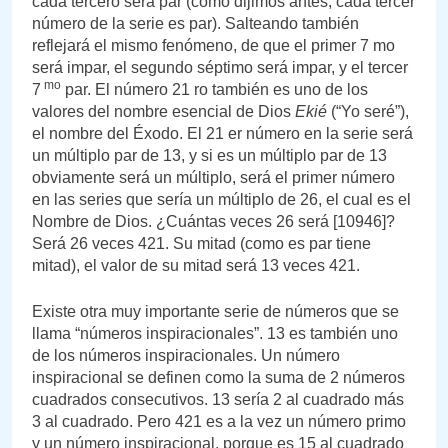
cada tercero será par (como dijimos antes, cada tercer
número de la serie es par). Salteando también
reflejará el mismo fenómeno, de que el primer 7 mo
será impar, el segundo séptimo será impar, y el tercer
mo
7
par. El número 21 ro también es uno de los
valores del nombre esencial de Dios
Ekié
(“Yo seré”),
el nombre del Éxodo. El 21 er número en la serie será
un múltiplo par de 13, y si es un múltiplo par de 13
obviamente será un múltiplo, será el primer número
en las series que sería un múltiplo de 26, el cual es el
Nombre de Dios. ¿Cuántas veces 26 será [10946]?
Será 26 veces 421. Su mitad (como es par tiene
mitad), el valor de su mitad será 13 veces 421.
Existe otra muy importante serie de números que se
llama “números inspiracionales”. 13 es también uno
de los números inspiracionales. Un número
inspiracional se definen como la suma de 2 números
cuadrados consecutivos. 13 sería 2 al cuadrado más
3 al cuadrado. Pero 421 es a la vez un número primo
y un número inspiracional, porque es 15 al cuadrado