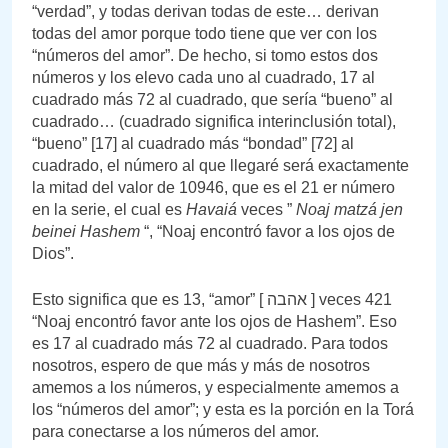
“verdad”, y todas derivan todas de este… derivan
todas del amor porque todo tiene que ver con los
“números del amor”. De hecho, si tomo estos dos
números y los elevo cada uno al cuadrado, 17 al
cuadrado más 72 al cuadrado, que sería “bueno” al
cuadrado… (cuadrado significa interinclusión total),
“bueno” [17] al cuadrado más “bondad” [72] al
cuadrado, el número al que llegaré será exactamente
la mitad del valor de 10946, que es el 21 er número
en la serie, el cual es
Havaiá
veces ”
Noaj matzá jen
beinei Hashem
“, “Noaj encontró favor a los ojos de
Dios”.
Esto significa que es 13, “amor” [ אהבה ] veces 421
“Noaj encontró favor ante los ojos de Hashem”. Eso
es 17 al cuadrado más 72 al cuadrado. Para todos
nosotros, espero de que más y más de nosotros
amemos a los números, y especialmente amemos a
los “números del amor”; y esta es la porción en la Torá
para conectarse a los números del amor.