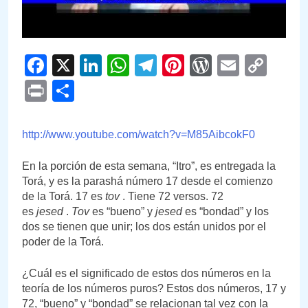
Facebook
X
LinkedIn
WhatsApp
Telegram
Pinterest
WordPre
Email
Cop
Link
Print
Compartir
http://www.youtube.com/watch?v=M85AibcokF0
En la porción de esta semana, “Itro”, es entregada la
Torá, y es la parashá número 17 desde el comienzo
de la Torá. 17 es
tov
. Tiene 72 versos. 72
es
jesed
.
Tov
es “bueno” y
jesed
es “bondad” y los
dos se tienen que unir; los dos están unidos por el
poder de la Torá.
¿Cuál es el significado de estos dos números en la
teoría de los números puros? Estos dos números, 17 y
72, “bueno” y “bondad” se relacionan tal vez con la