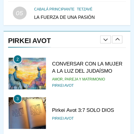
LAS MUJERES
PENSAMIENTO JUDÍO
PIRKEI AVOT
CABALÁ PRINCIPIANTE
TETZAVÉ
05
LA FUERZA DE UNA PASIÓN
1
RAZI ¿QUIÉN ES SABIO?
PIRKEI AVOT
JASIDUT
NIÑOS
2
CONVERSAR CON LA MUJER
A LA LUZ DEL JUDAÍSMO
AMOR, PAREJA Y MATRIMONIO
PIRKEI AVOT
3
Pirkei Avot 3:7 SOLO DIOS
PIRKEI AVOT