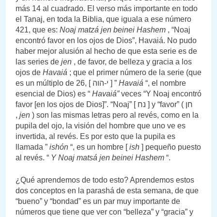
más 14 al cuadrado. El verso más importante en todo
el Tanaj, en toda la Biblia, que iguala a ese número
421, que es:
Noaj matzá jen beinei Hashem
, “Noaj
encontró favor en los ojos de Dios”, Havaiá. No pudo
haber mejor alusión al hecho de que esta serie es de
las series de
jen
, de favor, de belleza y gracia a los
ojos de
Havaiá
; que el primer número de la serie (que
es un múltiplo de 26, [ י-הוה ] ”
Havaiá
“, el nombre
esencial de Dios) es “
Havaiá”
veces “Y Noaj encontró
favor [en los ojos de Dios]”. “Noaj” [ נח ] y “favor” ( חן
,
jen
) son las mismas letras pero al revés, como en la
pupila del ojo, la visión del hombre que uno ve es
invertida, al revés. Es por esto que la pupila es
llamada ”
ishón
“, es un hombre [
ish
] pequeño puesto
al revés. “
Y Noaj matsá jen beinei Hashem
“.
¿Qué aprendemos de todo esto? Aprendemos estos
dos conceptos en la parashá de esta semana, de que
“bueno” y “bondad” es un par muy importante de
números que tiene que ver con “belleza” y “gracia” y