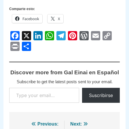
Comparte esto:
Facebook
X
Facebook
X
LinkedIn
WhatsApp
Telegram
Pinterest
WordPre
Email
Cop
Link
Print
Compartir
Discover more from Gal Einai en Español
Subscribe to get the latest posts sent to your email.
Type your email…
Suscribirse
Navegación
Previous:
Next: