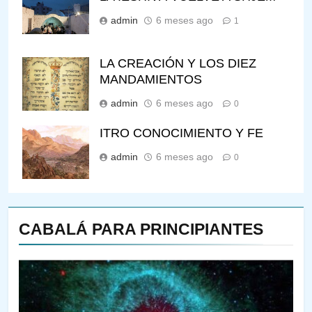
admin
6 meses ago
1
LA CREACIÓN Y LOS DIEZ
MANDAMIENTOS
admin
6 meses ago
0
ITRO CONOCIMIENTO Y FE
admin
6 meses ago
0
CABALÁ PARA PRINCIPIANTES
144