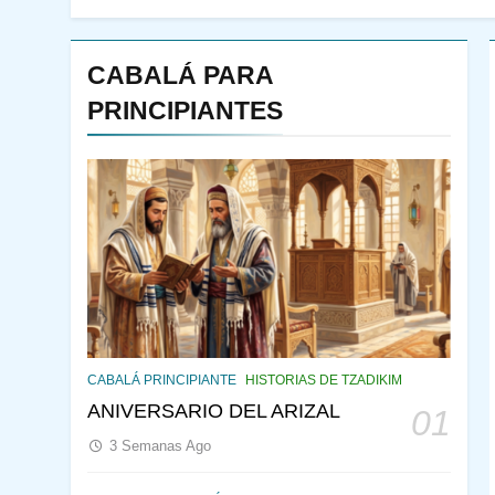
CABALÁ PARA
PRINCIPIANTES
144
¿QUIÉN ES SABIO? EL
QUE VE LO QUE VA A
CABALÁ PRINCIPIANTE
HISTORIAS DE TZADIKIM
NACER
PENSAMIENTO JUDÍO
ANIVERSARIO DEL ARIZAL
01
PIRKEI AVOT
3 Semanas Ago
145
CABALÁ Y JASIDUT: EL