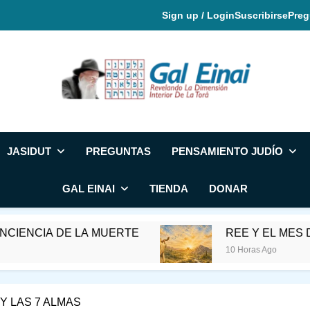
Sign up / Login
Suscribirse
Preg
Gal Einai En Espa
JASIDUT
PREGUNTAS
PENSAMIENTO JUDÍO
GAL EINAI
TIENDA
DONAR
DE LA MUERTE
REE Y EL MES DE ELUL
10 Horas Ago
Y LAS 7 ALMAS