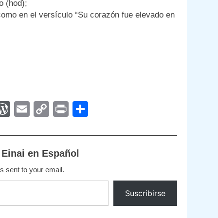
o (hod);
 como en el versículo “Su corazón fue elevado en
App
egram
interest
WordPress
Email
Copy
Print
Compartir
Link
 Einai en Español
s sent to your email.
Suscribirse