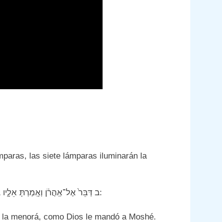
mparas, las siete lámparas iluminarán la
ב דַּבֵּר֙ אֶל־אַֽהֲרֹ֔ן וְאָֽמַרְתָּ אֵלָ֑יו בְּהַֽעֲלֹֽתְךָ֙ אֶת־הַנֵּרֹ֔ת אֶל־מוּל֙ פְּנֵ֣י הַמְּנוֹרָ֔ה יָאִ֖ירוּ שִׁבְעַ֥ת הַנֵּרֽוֹת:
nar la menorá, como Dios le mandó a Moshé.