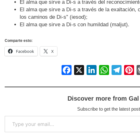
El alma que sirve a Di-s a través del reconocimient
El alma que sirve a Di-s a través de la exaltación,
los caminos de Di-s” (iesod);
El alma que sirve a Di-s con humildad (maljut).
Comparte esto:
Facebook
X
Facebook
X
LinkedIn
Whats
Tel
P
Discover more from Gal
Subscribe to get the latest post
Type your email…