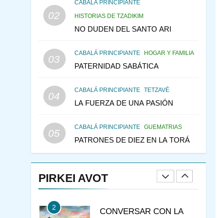
CONSEJO DE LOS
CABALÁ PRINCIPIANTE
PADRES
02
PENSAMIENTO JUDÍO
HISTORIAS DE TZADIKIM
PIRKEI AVOT
NO DUDEN DEL SANTO ARI
146
LA RECONSTRUCCIÓN
CABALÁ PRINCIPIANTE
HOGAR Y FAMILIA
DEL TEMPLO Y LA
03
PATERNIDAD SABÁTICA
ALEGRÍA EN MEDIO DE
MES DE MENAJEM AV
LA TRISTEZA
PENSAMIENTO JUDÍO
CABALÁ PRINCIPIANTE
TETZAVÉ
04
147
VEAMOS ¿POR QUÉ
LA FUERZA DE UNA PASIÓN
IEHOSHÚA? Y LA QUEJA
DE LAS MUJERES
PENSAMIENTO JUDÍO
CABALÁ PRINCIPIANTE
GUEMATRIAS
05
PIRKEI AVOT
PATRONES DE DIEZ EN LA TORÁ
1
RAZI ¿QUIÉN ES SABIO?
PIRKEI AVOT
JASIDUT
NIÑOS
2
CONVERSAR CON LA