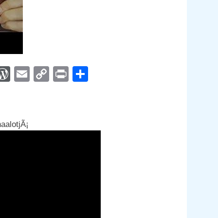
App
egram
interest
WordPress
Email
Copy
Print
Compartir
Link