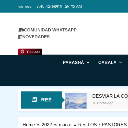
Skip
viernes, כד אב, התשפו
7:48:43 AM
to
content
COMUNIDAD WHATSAPP
NOVEDADES
Youtube
PARASHÁ
CABALÁ
E FUESE FELIZ
DESVIAR LA CONCIENCIA 
REÉ
10 Horas Ago
Home
2022
marzo
6
LOS 7 PASTORES 