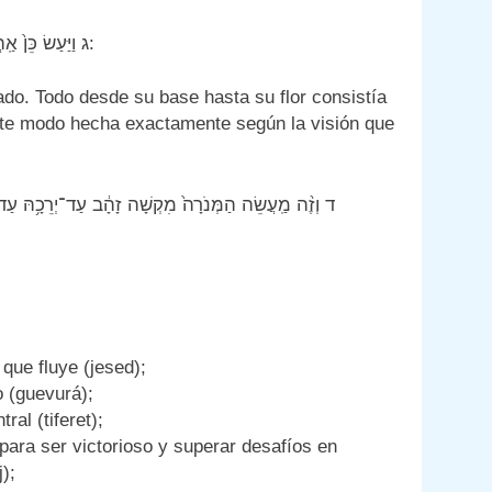
ג וַיַּעַשׂ כֵּן֙ אַֽהֲרֹ֔ן אֶל־מוּל֙ פְּנֵ֣י הַמְּנוֹרָ֔ה הֶֽעֱלָ֖ה נֵֽרֹתֶ֑יהָ כַּאֲשֶׁר צִוָּה יְהֹוָ֖ה אֶת־משֶׁה:
do. Todo desde su base hasta su flor consistía
ste modo hecha exactamente según la visión que
ד וְזֶ֨ה מַֽעֲשֵׂה הַמְּנֹרָה֙ מִקְשָׁה זָהָ֔ב עַד־יְרֵכָ֥הּ עַד־פִּרְחָ֖הּ מִקְשָׁה הִ֑וא כַּמַּרְאֶ֗ה אֲשֶׁר הֶרְאָ֤ה יְהֹוָה֙ אֶת־משֶׁה כֵּן עָשָׂה
que fluye (jesed);
o (guevurá);
ral (tiferet);
, para ser victorioso y superar desafíos en
);