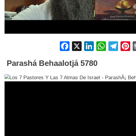
Facebook
X
LinkedIn
Whats
Tel
P
Parashá Behaalotjá 5780