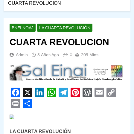
CUARTA REVOLUCION
BNEI NOAJ
LA CUARTA REVOLUCIÓN
CUARTA REVOLUCION
0
Admin
3 Años Ago
209 Mins
Facebook
X
LinkedIn
WhatsApp
Telegram
Pinterest
WordPre
Email
Cop
Link
Print
Compartir
LA CUARTA REVOLUCIÓN