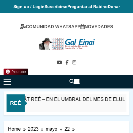
Skip
Sign up / Login
Suscribirse
Preguntar al Rabino
Donar
to
content
COMUNIDAD WHATSAPP
NOVEDADES
Gal Einai En
Español
Youtube
ASHÁT REÉ – EN EL UMBRAL DEL MES DE ELUL
REÉ
Home
2023
mayo
22