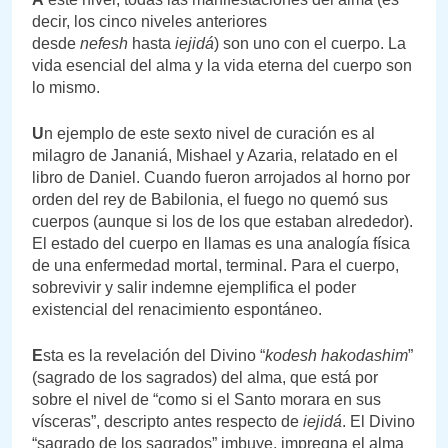
decir, los cinco niveles anteriores
desde
nefesh
hasta
iejidá
) son uno con el cuerpo. La
vida esencial del alma y la vida eterna del cuerpo son
lo mismo.
U
n ejemplo de este sexto nivel de curación es al
milagro de Jananiá, Mishael y Azaria, relatado en el
libro de Daniel. Cuando fueron arrojados al horno por
orden del rey de Babilonia, el fuego no quemó sus
cuerpos (aunque si los de los que estaban alrededor).
El estado del cuerpo en llamas es una analogía física
de una enfermedad mortal, terminal. Para el cuerpo,
sobrevivir y salir indemne ejemplifica el poder
existencial del renacimiento espontáneo.
E
sta es la revelación del Divino “
kodesh hakodashim
”
(sagrado de los sagrados) del alma, que está por
sobre el nivel de “como si el Santo morara en sus
vísceras”, descripto antes respecto de
iejidá
. El Divino
“sagrado de los sagrados” imbuye, impregna el alma