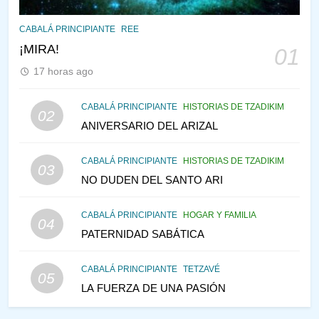
145
CABALÁ Y JASIDUT: EL
CABALÁ PRINCIPIANTE
REE
CONSEJO DE LOS PADRES
¡MIRA!
01
PENSAMIENTO JUDÍO
PIRKEI AVOT
17 horas ago
146
CABALÁ PRINCIPIANTE
HISTORIAS DE TZADIKIM
02
LA RECONSTRUCCIÓN DEL
ANIVERSARIO DEL ARIZAL
TEMPLO Y LA ALEGRÍA EN
MEDIO DE LA TRISTEZA
MES DE MENAJEM AV
CABALÁ PRINCIPIANTE
HISTORIAS DE TZADIKIM
03
PENSAMIENTO JUDÍO
NO DUDEN DEL SANTO ARI
147
CABALÁ PRINCIPIANTE
HOGAR Y FAMILIA
VEAMOS ¿POR QUÉ
04
PATERNIDAD SABÁTICA
IEHOSHÚA? Y LA QUEJA DE
LAS MUJERES
PENSAMIENTO JUDÍO
PIRKEI AVOT
CABALÁ PRINCIPIANTE
TETZAVÉ
05
LA FUERZA DE UNA PASIÓN
1