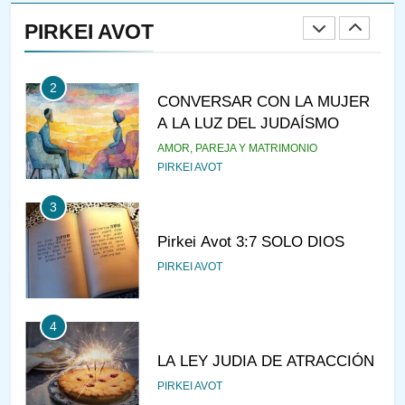
RAZI ¿QUIÉN ES SABIO?
PIRKEI AVOT
JASIDUT
NIÑOS
2
CONVERSAR CON LA MUJER
A LA LUZ DEL JUDAÍSMO
AMOR, PAREJA Y MATRIMONIO
PIRKEI AVOT
3
Pirkei Avot 3:7 SOLO DIOS
PIRKEI AVOT
4
LA LEY JUDIA DE ATRACCIÓN
PIRKEI AVOT