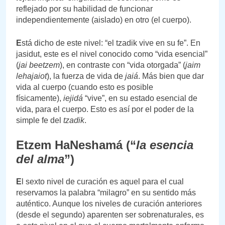
reflejado por su habilidad de funcionar
independientemente (aislado) en otro (el cuerpo).
E
stá dicho de este nivel: “el tzadik vive en su fe”. En
jasidut, este es el nivel conocido como “vida esencial”
(
jai beetzem
), en contraste con “vida otorgada” (
jaim
lehajaiot
), la fuerza de vida de
jaiá
. Más bien que dar
vida al cuerpo (cuando esto es posible
físicamente),
iejidá
“vive”, en su estado esencial de
vida, para el cuerpo. Esto es así por el poder de la
simple fe del
tzadik
.
Etzem HaNeshamá (“
la esencia
del alma
”)
E
l sexto nivel de curación es aquel para el cual
reservamos la palabra “milagro” en su sentido más
auténtico. Aunque los niveles de curación anteriores
(desde el segundo) aparenten ser sobrenaturales, es