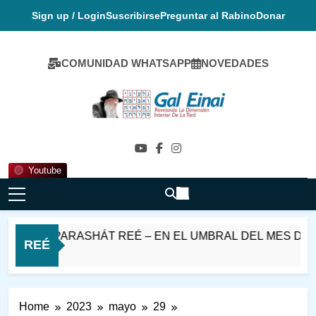
Skip
Sign up / Login
Suscribirse
Preguntar al Rabino
Donar
to
content
COMUNIDAD WHATSAPP
NOVEDADES
Gal Einai En
Español
Youtube
HABAT PARASHÁT REÉ – EN EL UMBRAL DEL MES DE EL
REÉ
 Horas Ago
Home
2023
mayo
29