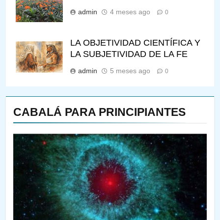
admin
4 meses ago
0
LA OBJETIVIDAD CIENTÍFICA Y
LA SUBJETIVIDAD DE LA FE
admin
5 meses ago
0
CABALÁ PARA PRINCIPIANTES
144
¿QUIÉN ES SABIO? EL QUE
VE LO QUE VA A NACER
PENSAMIENTO JUDÍO
PIRKEI AVOT