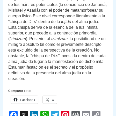
de los mártires potenciales (la conciencia de Jananiá,
Mishael y Azariá) con el poder de metamorfosear su
cuerpo físico.
E
ste nivel corresponde literalmente a la
“chispa de Di-s” dentro de la
iejidá
del alma judía.
Esta chispa deriva de la esencia de la luz infinita
superior, que precede a la contracción primordial
(
tzimtzum
). Posterior al
tzimtzum
, la posibilidad de un
milagro absoluto tal como el previamente descripto
está excluido de la perspectiva de la creación. No
obstante, la “chispa de Di-s” investida dentro de cada
alma judía da lugar a la manifestación de dicho mila.
Esta manifestación es el secreto y el propósito
definitivo de la presencia del alma judía en la
creación.
Comparte esto:
Facebook
X
Facebook
X
LinkedIn
WhatsApp
Telegram
Pinterest
WordPre
Email
Cop