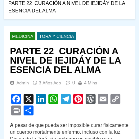
PARTE 22 CURACIÓN A NIVEL DE IEJIDÁY DE LA
ESENCIA DEL ALMA
MEDICINA
TORÁ Y CIENCIA
PARTE 22 CURACIÓN A
NIVEL DE IEJIDÁY DE LA
ESENCIA DEL ALMA
0
Admin
3 Años Ago
4 Mins
Facebook
X
LinkedIn
WhatsApp
Telegram
Pinterest
WordPre
Email
Cop
Link
Print
Compartir
A
pesar de que pueda ser imposible curar físicamente
un cuerpo mortalmente enfermo, incluso con la luz
Divina de la Torá, sin embargo es posible para