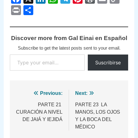
Link
Print
Compartir
Discover more from Gal Einai en Español
Subscribe to get the latest posts sent to your email.
Type your email…
Suscribirse
Navegación
Previous:
Next:
de
PARTE 21
PARTE 23 LA
CURACIÓN A NIVEL
MANOS, LOS OJOS
entradas
DE JAIÁ Y IEJIDÁ
Y LA BOCA DEL
MÉDICO