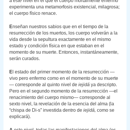
a
este
nivel en el que el cuerpo mortalmente enfermo
experimenta una metamorfosis existencial, milagrosa;
el cuerpo físico renace.
E
nseñan nuestros sabios que en el tiempo de la
resurrección de los muertos, los cuerpo volverán a la
vida desde la sepultura exactamente en el mismo
estado y condición física en que estaban en el
momento de su muerte. Entonces, instantáneamente,
serán curados.
E
l estado del primer momento de la resurrección —
vivo pero enfermo como en el momento de su muerte
— corresponde al quinto nivel de
iejidá
ya descripto.
Pero en el segundo momento de la resurrección —el
renacimiento del cuerpo mismo— corresponde al
sexto nivel, la revelación de la esencia del alma (la
“chispa de Di-s” investida dentro de
iejidá,
como se
explicará).
A
este nivel, todas las manifestaciones del alma (es