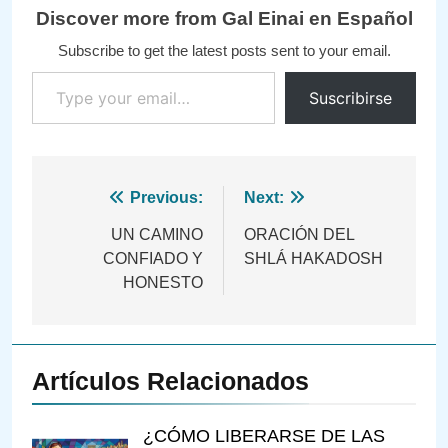
Discover more from Gal Einai en Español
Subscribe to get the latest posts sent to your email.
Type your email…
Suscribirse
Navegación
Previous:
Next:
de
UN CAMINO
ORACIÓN DEL
CONFIADO Y
SHLÁ HAKADOSH
entradas
HONESTO
Artículos Relacionados
¿CÓMO LIBERARSE DE LAS