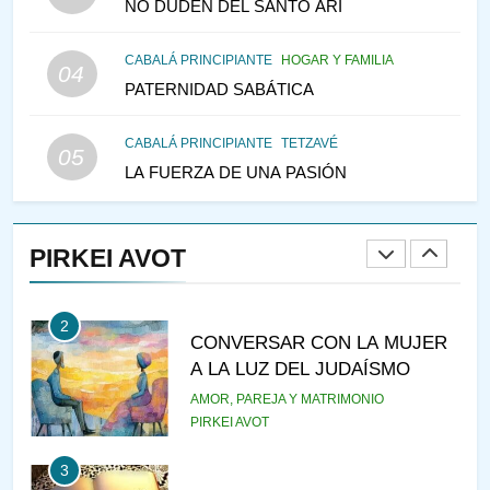
NO DUDEN DEL SANTO ARI
147
CABALÁ PRINCIPIANTE
HOGAR Y FAMILIA
VEAMOS ¿POR QUÉ
04
PATERNIDAD SABÁTICA
IEHOSHÚA? Y LA QUEJA DE
LAS MUJERES
PENSAMIENTO JUDÍO
PIRKEI AVOT
CABALÁ PRINCIPIANTE
TETZAVÉ
05
LA FUERZA DE UNA PASIÓN
1
RAZI ¿QUIÉN ES SABIO?
PIRKEI AVOT
JASIDUT
NIÑOS
2
CONVERSAR CON LA MUJER
A LA LUZ DEL JUDAÍSMO
AMOR, PAREJA Y MATRIMONIO
PIRKEI AVOT
3