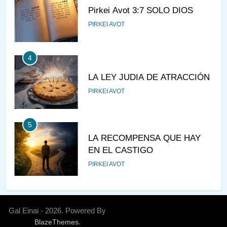
Pirkei Avot 3:7 SOLO DIOS
PIRKEI AVOT
4
LA LEY JUDIA DE ATRACCIÓN
PIRKEI AVOT
5
LA RECOMPENSA QUE HAY
EN EL CASTIGO
PIRKEI AVOT
6
¿DE DÓNDE VIENES?
Gal Einai - 2026. Powered By
.
BlazeThemes
PIRKEI AVOT