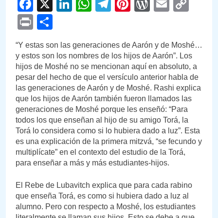
Facebook
X
LinkedIn
WhatsApp
Telegram
Pinterest
WordPre
Email
Cop
Link
Print
Compartir
“Y estas son las generaciones de Aarón y de Moshé…
y estos son los nombres de los hijos de Aarón”. Los
hijos de Moshé no se mencionan aquí en absoluto, a
pesar del hecho de que el versículo anterior habla de
las generaciones de Aarón y de Moshé. Rashi explica
que los hijos de Aarón también fueron llamados las
generaciones de Moshé porque les enseñó: “Para
todos los que enseñan al hijo de su amigo Torá, la
Torá lo considera como si lo hubiera dado a luz”. Esta
es una explicación de la primera mitzvá, “se fecundo y
multiplícate” en el contexto del estudio de la Torá,
para enseñar a más y más estudiantes-hijos.
El Rebe de Lubavitch explica que para cada rabino
que enseña Torá, es como si hubiera dado a luz al
alumno. Pero con respecto a Moshé, los estudiantes
literalmente se llaman sus hijos. Esto se debe a que