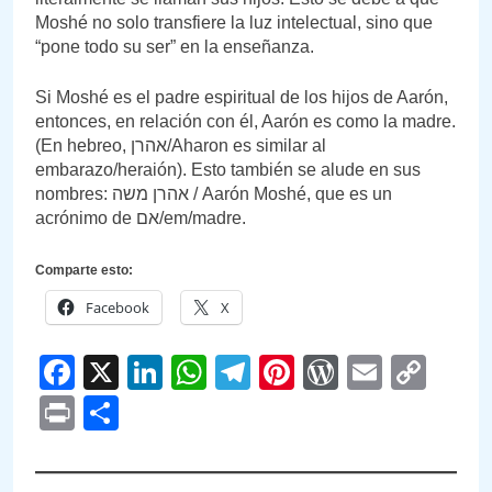
Moshé no solo transfiere la luz intelectual, sino que
“pone todo su ser” en la enseñanza.
Si Moshé es el padre espiritual de los hijos de Aarón,
entonces, en relación con él, Aarón es como la madre.
(En hebreo, אהרן/Aharon es similar al
embarazo/heraión). Esto también se alude en sus
nombres: אהרן משה / Aarón Moshé, que es un
acrónimo de אם/em/madre.
Comparte esto:
Facebook
X
Facebook
X
LinkedIn
WhatsApp
Telegram
Pinterest
WordPre
Email
Cop
Link
Print
Compartir