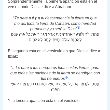
Sorprendentemente, la primera aparición está en el
verso donde Dios le dice a Abraham:
“
Te daré a ti y a tu descendencia la tierra en que
moras, toda la tierra de Canaán, como heredad
[1]
perpetua y yo seré tu Dios
”
וְנָתַתִּי לְךָ וּלְזַרְעֲךָ אַחֲרֶיךָ אֵת אֶרֶץ מְגֻרֶיךָ אֵת כָּל אֶרֶץ כְּנַעַן
לַאֲחֻזַּת עוֹלָם וְהָיִיתִי לָהֶם לֵא-לֹהִים
El segundo está en el versículo en que Dios le dice a
Itzjak:
“…
Le daré a tus herederos todas estas tierras, para
que todas las naciones de la tierra se bendigan con
[2]
tus herederos
“
וְנָתַתִּי לְזַרְעֲךָ אֵת כׇּל הָאֲרָצֹת הָאֵל וְהִתְבָּרְכוּ בְזַרְעֲךָ כֹּל גּוֹיֵי
הָאָרֶץ
Y la tercera aparición está en el versículo: