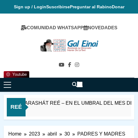
Skip
Sign up / Login
Suscribirse
Preguntar al Rabino
Donar
to
content
COMUNIDAD WHATSAPP
NOVEDADES
Gal Einai En
Español
Youtube
ABAT PARASHÁT REÉ – EN EL UMBRAL DEL MES DE ELU
REÉ
Horas Ago
Home
2023
abril
30
PADRES Y MADRES