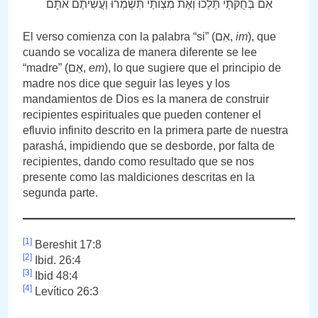
אִם בְּחֻקֹּתַי תֵּלֵכוּ וְאֶת מִצְוֺתַי תִּשְׁמְרוּ וַעֲשִׂיתֶם אֹתָם
El verso comienza con la palabra “si” (אִם,
im
), que
cuando se vocaliza de manera diferente se lee
“madre” (אֵם,
em
), lo que sugiere que el principio de
madre nos dice que seguir las leyes y los
mandamientos de Dios es la manera de construir
recipientes espirituales que pueden contener el
efluvio infinito descrito en la primera parte de nuestra
parashá, impidiendo que se desborde, por falta de
recipientes, dando como resultado que se nos
presente como las maldiciones descritas en la
segunda parte.
[1]
Bereshit 17:8
[2]
Ibid. 26:4
[3]
Ibid 48:4
[4]
Levítico 26:3