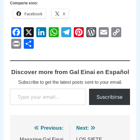
Comparte esto:
Facebook
X
Facebook
X
LinkedIn
WhatsApp
Telegram
Pinterest
WordPre
Email
Cop
Link
Print
Compartir
Discover more from Gal Einai en Español
Subscribe to get the latest posts sent to your email.
Type your email…
Suscribirse
Navegación
Previous:
Next:
Magazine Gal Einai
LOS SIETE