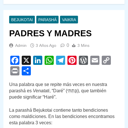
BEJUKOTAI
PARASHÁ
VAIKRA
PADRES Y MADRES
0
Admin
3 Años Ago
3 Mins
Facebook
X
LinkedIn
WhatsApp
Telegram
Pinterest
WordPre
Email
Cop
Link
Print
Compartir
Una palabra que se repite más veces en nuestra
parashá es
Venatati
, “Daré” (וְנָתַתִּי), que también
puede significar “Haré”.
La parashá Bejukotai contiene tanto bendiciones
como maldiciones. En las bendiciones encontramos
esta palabra 3 veces: