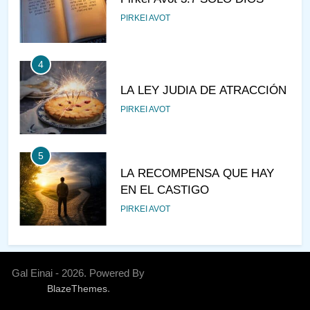
PIRKEI AVOT
4
LA LEY JUDIA DE ATRACCIÓN
PIRKEI AVOT
5
LA RECOMPENSA QUE HAY
EN EL CASTIGO
PIRKEI AVOT
6
¿DE DÓNDE VIENES?
Gal Einai - 2026. Powered By
.
BlazeThemes
PIRKEI AVOT