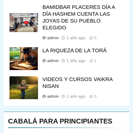
BAMIDBAR PLACERES DÍA A
DÍA HASHEM CUENTA LAS
JOYAS DE SU PUEBLO
ELEGIDO
admin
1 año ago
0
LA RIQUEZA DE LA TORÁ
admin
1 año ago
1
VIDEOS Y CURSOS VAIKRA
NISAN
admin
1 año ago
0
CABALÁ PARA PRINCIPIANTES