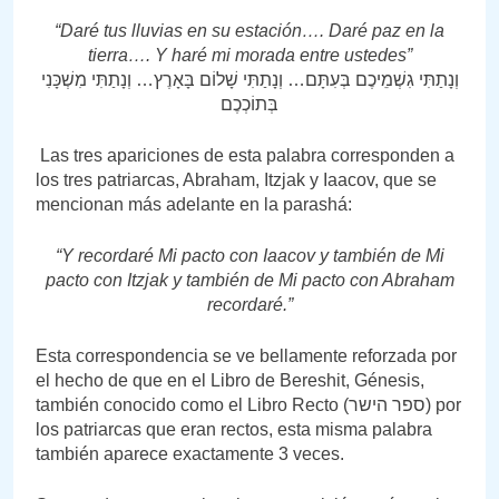
“Daré tus lluvias en su estación…. Daré paz en la
tierra…. Y haré mi morada entre ustedes”
וְנָתַתִּי גִשְׁמֵיכֶם בְּעִתָּם… וְנָתַתִּי שָׁלוֹם בָּאָרֶץ… וְנָתַתִּי מִשְׁכָּנִי
בְּתוֹכְכֶם
Las tres apariciones de esta palabra corresponden a
los tres patriarcas, Abraham, Itzjak y Iaacov, que se
mencionan más adelante en la parashá:
“Y recordaré Mi pacto con Iaacov y también de Mi
pacto con Itzjak y también de Mi pacto con Abraham
recordaré.”
Esta correspondencia se ve bellamente reforzada por
el hecho de que en el Libro de Bereshit, Génesis,
también conocido como el Libro Recto (ספר הישר) por
los patriarcas que eran rectos, esta misma palabra
también aparece exactamente 3 veces.