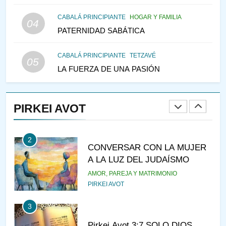
147
CABALÁ PRINCIPIANTE
HOGAR Y FAMILIA
VEAMOS ¿POR QUÉ
04
PATERNIDAD SABÁTICA
IEHOSHÚA? Y LA QUEJA DE
LAS MUJERES
PENSAMIENTO JUDÍO
PIRKEI AVOT
CABALÁ PRINCIPIANTE
TETZAVÉ
05
LA FUERZA DE UNA PASIÓN
1
RAZI ¿QUIÉN ES SABIO?
PIRKEI AVOT
JASIDUT
NIÑOS
2
CONVERSAR CON LA MUJER
A LA LUZ DEL JUDAÍSMO
AMOR, PAREJA Y MATRIMONIO
PIRKEI AVOT
3
Pirkei Avot 3:7 SOLO DIOS