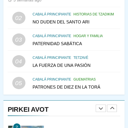
3 semanas ago
146
CABALÁ PRINCIPIANTE
HISTORIAS DE TZADIKIM
02
LA RECONSTRUCCIÓN DEL
NO DUDEN DEL SANTO ARI
TEMPLO Y LA ALEGRÍA EN
MEDIO DE LA TRISTEZA
MES DE MENAJEM AV
CABALÁ PRINCIPIANTE
HOGAR Y FAMILIA
03
PENSAMIENTO JUDÍO
PATERNIDAD SABÁTICA
147
CABALÁ PRINCIPIANTE
TETZAVÉ
VEAMOS ¿POR QUÉ
04
LA FUERZA DE UNA PASIÓN
IEHOSHÚA? Y LA QUEJA DE
LAS MUJERES
PENSAMIENTO JUDÍO
PIRKEI AVOT
CABALÁ PRINCIPIANTE
GUEMATRIAS
05
PATRONES DE DIEZ EN LA TORÁ
1
RAZI ¿QUIÉN ES SABIO?
PIRKEI AVOT
JASIDUT
NIÑOS
2