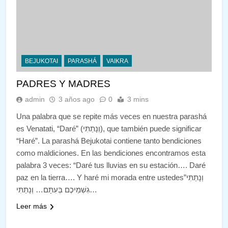
BEJUKOTAI
PARASHÁ
VAIKRA
PADRES Y MADRES
admin
3 años ago
0
3 mins
Una palabra que se repite más veces en nuestra parashá
es Venatati, “Daré” (וְנָתַתִּי), que también puede significar
“Haré”. La parashá Bejukotai contiene tanto bendiciones
como maldiciones. En las bendiciones encontramos esta
palabra 3 veces: “Daré tus lluvias en su estación…. Daré
paz en la tierra…. Y haré mi morada entre ustedes”וְנָתַתִּי
גִשְׁמֵיכֶם בְּעִתָּם… וְנָתַתִּי…
Leer más