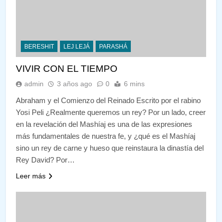
BERESHIT
LEJ LEJÁ
PARASHÁ
VIVIR CON EL TIEMPO
admin
3 años ago
0
6 mins
Abraham y el Comienzo del Reinado Escrito por el rabino
Yosi Peli ¿Realmente queremos un rey? Por un lado, creer
en la revelación del Mashíaj es una de las expresiones
más fundamentales de nuestra fe, y ¿qué es el Mashíaj
sino un rey de carne y hueso que reinstaura la dinastía del
Rey David? Por…
Leer más