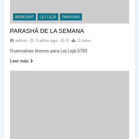
BERESHIT
LEJ LEJÁ
PARASHÁ
PARASHÁ DE LA SEMANA
admin
3 años ago
0
2 mins
Guematrias breves para Lej Lejá 5783
Leer más