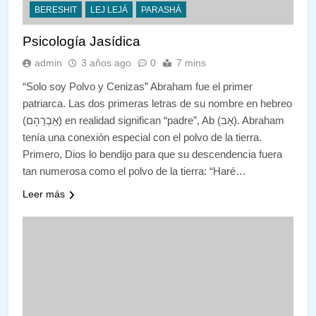
BERESHIT
LEJ LEJÁ
PARASHÁ
Psicología Jasídica
admin
3 años ago
0
7 mins
“Solo soy Polvo y Cenizas” Abraham fue el primer
patriarca. Las dos primeras letras de su nombre en hebreo
(אַבְרָהָם) en realidad significan “padre”, Ab (אָב). Abraham
tenía una conexión especial con el polvo de la tierra.
Primero, Dios lo bendijo para que su descendencia fuera
tan numerosa como el polvo de la tierra: “Haré…
Leer más