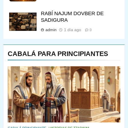
RABÍ NAJUM DOVBER DE
SADIGURA
admin
1 día ago
0
CABALÁ PARA PRINCIPIANTES
144
¿QUIÉN ES SABIO? EL QUE
VE LO QUE VA A NACER
PENSAMIENTO JUDÍO
PIRKEI AVOT
145