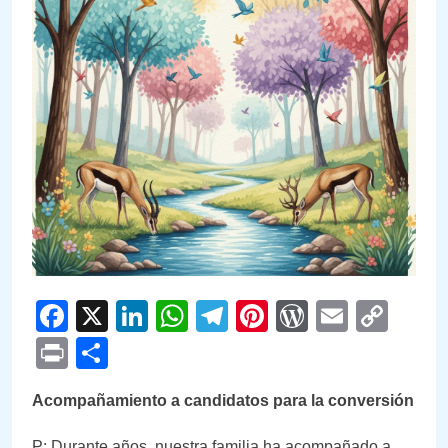
Facebook
X
LinkedIn
WhatsApp
Telegram
Pinterest
WordPre
Email
Cop
Link
Print
Compartir
Acompañamiento a candidatos para la conversión
P: Durante años, nuestra familia ha acompañado a