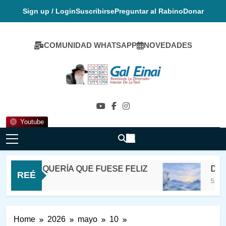
Skip
Sign up / Login
Suscribirse
Preguntar al Rabino
Donar
to
content
COMUNIDAD WHATSAPP
NOVEDADES
Gal Einai En
Español
Youtube
 Satmer QUERÍA QUE FUESE FELIZ
DESVIAR
REÉ
52 Minutos A
Home
2026
mayo
10