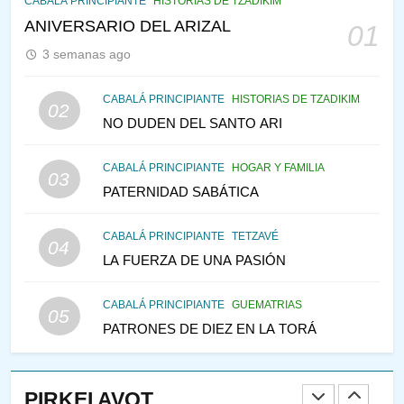
CABALÁ Y JASIDUT: EL
CABALÁ PRINCIPIANTE
HISTORIAS DE TZADIKIM
CONSEJO DE LOS PADRES
ANIVERSARIO DEL ARIZAL
01
PENSAMIENTO JUDÍO
PIRKEI AVOT
3 semanas ago
146
CABALÁ PRINCIPIANTE
HISTORIAS DE TZADIKIM
02
LA RECONSTRUCCIÓN DEL
NO DUDEN DEL SANTO ARI
TEMPLO Y LA ALEGRÍA EN
MEDIO DE LA TRISTEZA
MES DE MENAJEM AV
CABALÁ PRINCIPIANTE
HOGAR Y FAMILIA
03
PENSAMIENTO JUDÍO
PATERNIDAD SABÁTICA
147
CABALÁ PRINCIPIANTE
TETZAVÉ
VEAMOS ¿POR QUÉ
04
LA FUERZA DE UNA PASIÓN
IEHOSHÚA? Y LA QUEJA DE
LAS MUJERES
PENSAMIENTO JUDÍO
PIRKEI AVOT
CABALÁ PRINCIPIANTE
GUEMATRIAS
05
PATRONES DE DIEZ EN LA TORÁ
1
RAZI ¿QUIÉN ES SABIO?
PIRKEI AVOT
JASIDUT
NIÑOS