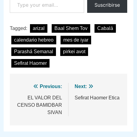
Suscribirse
Tagged:
arizal
Baal Shem Tov
Cabalá
calendario hebreo
mes de iyar
Parashá Semanal
pirkei avot
Sefirat Haomer
Navegación
Previous:
Next:
de
EL VALOR DEL
Sefirat Haomer Etica
CENSO BAMIDBAR
entradas
SIVAN