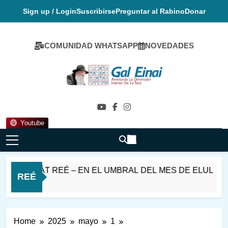
Skip
Sign up / Login
Suscribirse
Preguntar al Rabino
Donar
to
content
COMUNIDAD WHATSAPP
NOVEDADES
Gal Einai En
Español
Youtube
ASHÁT REÉ – EN EL UMBRAL DEL MES DE ELUL
REÉ
Home
2025
mayo
1