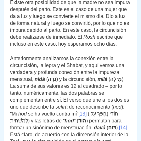
Existe otra posibilidad de que la madre no sea impura
después del parto. Este es el caso de una mujer que
da a luz y luego se convierte el mismo día. Dio a luz
de forma natural y luego se convirtió, por lo que no es
impura debido al parto. En este caso, la circuncisión
debe realizarse de inmediato. El
Rosh
escribe que
incluso en este caso, hoy esperamos ocho días.
Anteriormente analizamos la conexión entre la
circuncisión, la lepra y el Shabat, y aquí vemos una
verdadera y profunda conexión entre la impureza
menstrual,
nidá
(
נִדָּה
) y la circuncisión,
milá
(
מִילָה
).
La suma de sus valores es 12 al cuadrado – por lo
tanto, numéricamente, las dos palabras se
complementan entre sí. El verso que une a los dos es
uno que describe la
sefirá
de reconocimiento (
hod
):
“Mi
hod
se ha vuelto contra mí”
[13]
(הוֹדִי נֶהְפַּךְ עָלַי
לְמַשְׁחִית) y las letras de “
hod
” (
הוֹד
) permutan para
formar un sinónimo de menstruación,
davá
(
דָּוָה
).
[14]
Está claro, de acuerdo con la dimensión interior de la