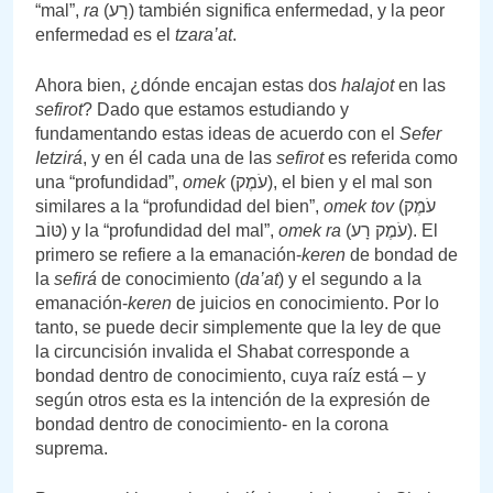
“mal”,
ra
(רָע) también significa enfermedad, y la peor
enfermedad es el
tzara’at
.
Ahora bien, ¿dónde encajan estas dos
halajot
en las
sefirot
? Dado que estamos estudiando y
fundamentando estas ideas de acuerdo con el
Sefer
Ietzirá
, y en él cada una de las
sefirot
es referida como
una “profundidad”,
omek
(עֹמֶק), el bien y el mal son
similares a la “profundidad del bien”,
omek tov
(עֹמֶק
טּוֹב) y la “profundidad del mal”,
omek ra
(עֹמֶק רָע). El
primero se refiere a la emanación-
keren
de bondad de
la
sefirá
de conocimiento (
da’at
) y el segundo a la
emanación-
keren
de juicios en conocimiento. Por lo
tanto, se puede decir simplemente que la ley de que
la circuncisión invalida el Shabat corresponde a
bondad dentro de conocimiento, cuya raíz está – y
según otros esta es la intención de la expresión de
bondad dentro de conocimiento- en la corona
suprema.