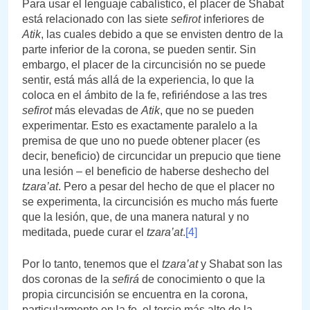
Para usar el lenguaje cabalístico, el placer de Shabat
está relacionado con las siete
sefirot
inferiores de
Atik
, las cuales debido a que se envisten dentro de la
parte inferior de la corona, se pueden sentir. Sin
embargo, el placer de la circuncisión no se puede
sentir, está más allá de la experiencia, lo que la
coloca en el ámbito de la fe, refiriéndose a las tres
sefirot
más elevadas de
Atik
, que no se pueden
experimentar. Esto es exactamente paralelo a la
premisa de que uno no puede obtener placer (es
decir, beneficio) de circuncidar un prepucio que tiene
una lesión – el beneficio de haberse deshecho del
tzara’at
. Pero a pesar del hecho de que el placer no
se experimenta, la circuncisión es mucho más fuerte
que la lesión, que, de una manera natural y no
meditada, puede curar el
tzara’at
.
[4]
Por lo tanto, tenemos que el
tzara’at
y Shabat son las
dos coronas de la
sefirá
de conocimiento o que la
propia circuncisión se encuentra en la corona,
particularmente en la fe, el tercio más alto de la