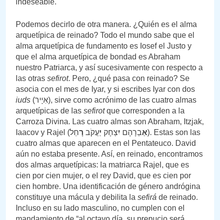
indeseable.
Podemos decirlo de otra manera. ¿Quién es el alma
arquetípica de reinado? Todo el mundo sabe que el
alma arquetípica de fundamento es Iosef el Justo y
que el alma arquetípica de bondad es Abraham
nuestro Patriarca, y así sucesivamente con respecto a
las otras
sefirot
. Pero, ¿qué pasa con reinado? Se
asocia con el mes de Iyar, y si escribes Iyar con dos
iuds
(אִיָיר), sirve como acrónimo de las cuatro almas
arquetípicas de las
sefirot
que corresponden a la
Carroza Divina. Las cuatro almas son Abraham, Itzjak,
Iaacov y Rajel (
חֵל). Estas son las
רָ
עֲקֹב
יַ
צְחָק
יִ
בְרָהָם
אַ
cuatro almas que aparecen en el Pentateuco. David
aún no estaba presente. Así, en reinado, encontramos
dos almas arquetípicas: la matriarca Rajel, que es
cien por cien mujer, o el rey David, que es cien por
cien hombre. Una identificación de género andrógina
constituye una mácula y debilita la
sefirá
de reinado.
Incluso en su lado masculino, no cumplen con el
mandamiento de “al octavo día, su prepucio será