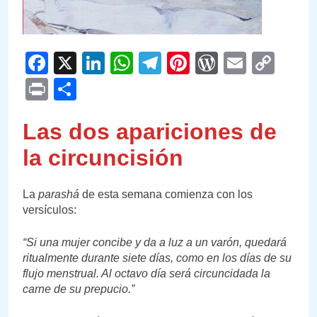
Facebook
X
LinkedIn
WhatsApp
Telegram
Pinterest
WordPre
Email
Cop
Link
Print
Compartir
Las dos apariciones de
la circuncisión
La
parashá
de esta semana comienza con los
versículos:
“Si una mujer concibe y da a luz a un varón, quedará
ritualmente durante siete días, como en los días de su
flujo menstrual. Al octavo día será circuncidada la
carne de su prepucio.”