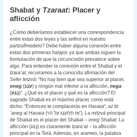
Shabat y
Tzaraat
: Placer y
aflicción
¿Cómo deberíamos establecer una correspondencia
entre estas dos leyes y las
sefirot
en nuestro
partzuf
/modelo? Debe haber alguna conexión entre
estas dos primeras
halajot
, ya que ambas siguen la
formulación de que la circuncisión prevalece sobre
algo. Para entender la conexión entre el Shabat y el
tzara’at
, recurramos a la conocida afirmación del
Sefer Ietzirá
: “No hay bien que sea superior al placer,
oneg
(
עֹנֶג
) y ningún mal inferior a la aflicción,
nega
(
נֶגַע
)”. ¿Qué es el placer y qué es la aflicción? El
sagrado Shabat es el máximo placer, como está
dicho: “Entonces te complacerás en
Havaia
“,
az tit
´aneg al Havaia
(אָז תִּתְעַנֵּג עַל הוי’). La
mitzvá
principal
de Shabat es el placer del Shabat –
oneg Shabat
. La
aflicción (נֶגַע) es claramente
tzara’at
– la aflicción
principal en la Torá. Además, en arameo, la palabra