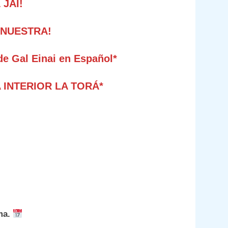
 JAI!
 NUESTRA!
de Gal Einai en Español*
A INTERIOR LA TORÁ*
lma.