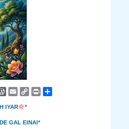
App
egram
interest
WordPress
Email
Copy
Print
Compartir
Link
H IYAR
*
DE GAL EINAI*