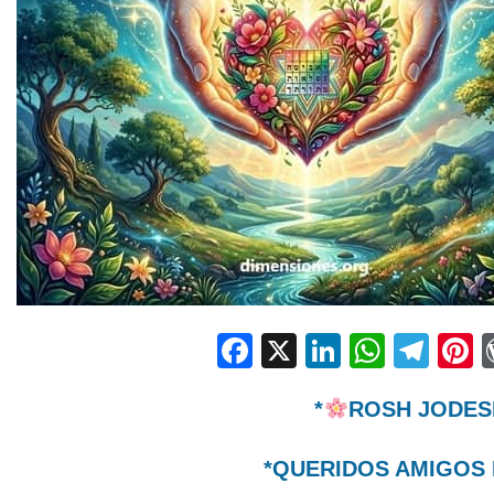
Facebook
X
LinkedIn
Whats
Tel
P
*
ROSH JODES
*QUERIDOS AMIGOS 