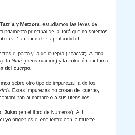
Tazría y Metzora
, estudiamos las leyes de
 fundamento principal de la Torá que no solemos
saborear” un poco de su profundidad.
ras el parto y la de la lepra (
Tzaráat
). Al final
s), la
Nidá
(menstruación) y la polución nocturna.
ro del cuerpo
.
imos sobre otro tipo de impureza: la de los
zim
). Estas impurezas no brotan del cuerpo,
contaminan al hombre o a sus utensilios.
s:
Jukat
(en el libro de Números). Allí
 cuyo origen es el encuentro con la muerte