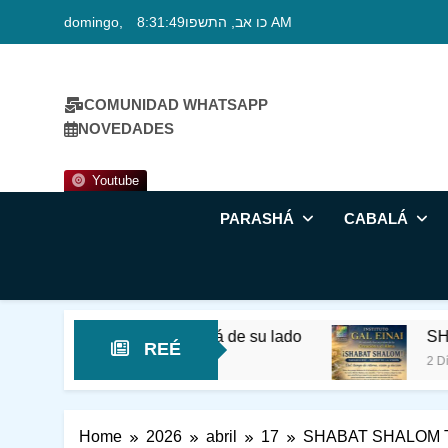
Skip
domingo, כו אב, התשפו
8:31:51 AM
to
content
COMUNIDAD WHATSAPP
NOVEDADES
Youtube
PARASHÁ
CABALÁ
n La hora está de su lado
SHABAT PARASHÁT
REÉ
2 Días Ago
Home
2026
abril
17
SHABAT SHALOM 