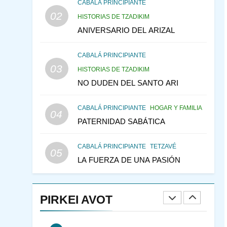
VEAMOS ¿POR QUÉ
CABALÁ PRINCIPIANTE
02
IEHOSHÚA? Y LA QUEJA
HISTORIAS DE TZADIKIM
DE LAS MUJERES
ANIVERSARIO DEL ARIZAL
PENSAMIENTO JUDÍO
PIRKEI AVOT
CABALÁ PRINCIPIANTE
1
03
HISTORIAS DE TZADIKIM
RAZI ¿QUIÉN ES SABIO?
NO DUDEN DEL SANTO ARI
JASIDUT
NIÑOS
CABALÁ PRINCIPIANTE
HOGAR Y FAMILIA
04
2
CONVERSAR CON LA
PATERNIDAD SABÁTICA
MUJER A LA LUZ DEL
JUDAÍSMO
AMOR, PAREJA Y MATRIMONIO
CABALÁ PRINCIPIANTE
TETZAVÉ
05
PIRKEI AVOT
LA FUERZA DE UNA PASIÓN
3
Pirkei Avot 3:7 SOLO
DIOS
PIRKEI AVOT
PIRKEI AVOT