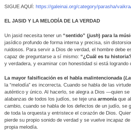
SIGUE AQUÍ:
https://galeinai.org/category/parasha/vaikra
EL JASID Y LA MELODÍA DE LA VERDAD
Un jasid necesita tener un
“sentido” (
jush
) para la músi
jasídico profundo de forma interna y precisa, sin distorsio
ruidosos. Para servir a Dios de verdad, el hombre debe e
capaz de preguntarse a sí mismo:
“¿Cuál es tu historia
y verdadera, y examinar con honestidad si está logrando 
La mayor falsificación es el habla malintencionada (
La
la “melodía” es incorrecta. Cuando se habla de las virtudes
auténtico y único. Al hacerlo, se alegra a Dios —quien se 
alabanzas de todos los judíos, se teje una
armonía
que al
cambio, cuando se habla de los defectos de un judío, se 
de toda la orquesta y entristece el corazón de Dios. Quie
pierde su propio sonido de verdad y se vuelve incapaz de 
propia melodía.