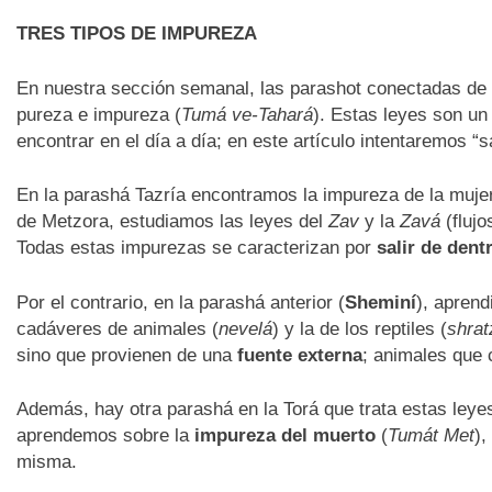
TRES TIPOS DE IMPUREZA
En nuestra sección semanal, las parashot conectadas de
pureza e impureza (
Tumá ve-Tahará
). Estas leyes son un
encontrar en el día a día; en este artículo intentaremos “
En la parashá Tazría encontramos la impureza de la mujer t
de Metzora, estudiamos las leyes del
Zav
y la
Zavá
(flujo
Todas estas impurezas se caracterizan por
salir de dent
Por el contrario, en la parashá anterior (
Sheminí
), aprend
cadáveres de animales (
nevelá
) y la de los reptiles (
shrat
sino que provienen de una
fuente externa
; animales que 
Además, hay otra parashá en la Torá que trata estas leye
aprendemos sobre la
impureza del muerto
(
Tumát Met
),
misma.