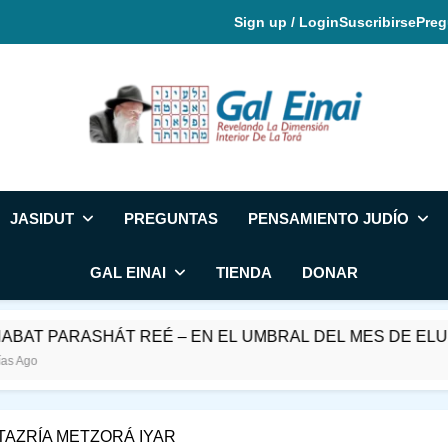
Sign up / Login
Suscribirse
Preg
Gal Einai En Espa
JASIDUT
PREGUNTAS
PENSAMIENTO JUDÍO
GAL EINAI
TIENDA
DONAR
 REÉ – EN EL UMBRAL DEL MES DE ELUL
TAZRÍA METZORÁ IYAR