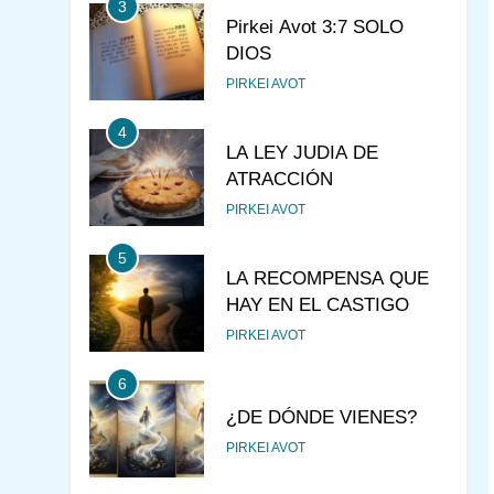
4
LA LEY JUDIA DE
ATRACCIÓN
PIRKEI AVOT
5
LA RECOMPENSA QUE
HAY EN EL CASTIGO
PIRKEI AVOT
6
¿DE DÓNDE VIENES?
PIRKEI AVOT
7
JUDAÍSMO PARA TODOS
AJAREI KEDOSHIM
AJAREI MOT - KEDOSHIM
ESTUDIO DE JASIDUT