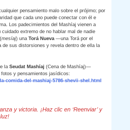
 cualquier pensamiento malo sobre el prójimo; por
claridad que cada uno puede conectar con él e
 alma. Los padecimientos del Mashíaj vienen a
u cuidado extremo de no hablar mal de nadie
(
mesíaj
) una
Torá Nueva
—una Torá por el
de sus distorsiones y revela dentro de ella la
de la
Seudat Mashíaj
(Cena de Mashíaj)—
 fotos y pensamientos jasídicos:
la-comida-del-mashiaj-5786-shevii-shel.html
za y victoria. ¡Haz clic en ‘Reenviar’ y
luz!