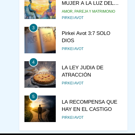
MUJER A LA LUZ DEL
JUDAÍSMO
AMOR, PAREJA Y MATRIMONIO
PIRKEI AVOT
3
Pirkei Avot 3:7 SOLO
DIOS
PIRKEI AVOT
4
LA LEY JUDIA DE
ATRACCIÓN
PIRKEI AVOT
5
LA RECOMPENSA QUE
HAY EN EL CASTIGO
PIRKEI AVOT
6