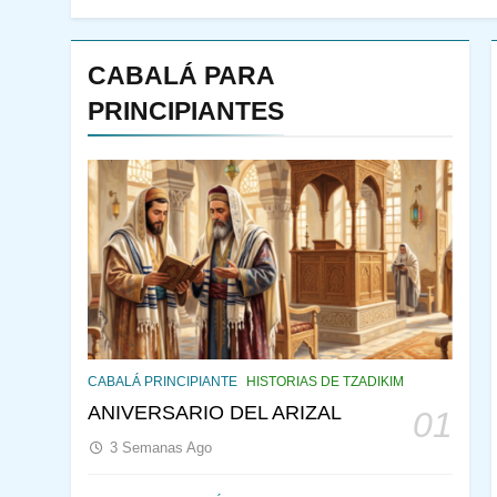
CABALÁ PARA
PRINCIPIANTES
144
¿QUIÉN ES SABIO? EL
QUE VE LO QUE VA A
CABALÁ PRINCIPIANTE
HISTORIAS DE TZADIKIM
NACER
PENSAMIENTO JUDÍO
ANIVERSARIO DEL ARIZAL
01
PIRKEI AVOT
3 Semanas Ago
145
CABALÁ Y JASIDUT: EL