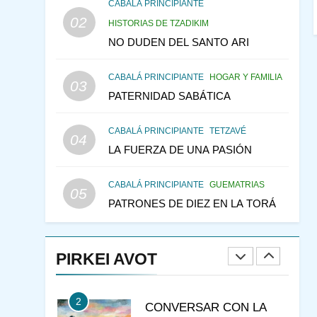
CONSEJO DE LOS
CABALÁ PRINCIPIANTE
PADRES
02
PENSAMIENTO JUDÍO
HISTORIAS DE TZADIKIM
PIRKEI AVOT
NO DUDEN DEL SANTO ARI
146
LA RECONSTRUCCIÓN
CABALÁ PRINCIPIANTE
HOGAR Y FAMILIA
DEL TEMPLO Y LA
03
PATERNIDAD SABÁTICA
ALEGRÍA EN MEDIO DE
MES DE MENAJEM AV
LA TRISTEZA
PENSAMIENTO JUDÍO
CABALÁ PRINCIPIANTE
TETZAVÉ
04
147
VEAMOS ¿POR QUÉ
LA FUERZA DE UNA PASIÓN
IEHOSHÚA? Y LA QUEJA
DE LAS MUJERES
PENSAMIENTO JUDÍO
CABALÁ PRINCIPIANTE
GUEMATRIAS
05
PIRKEI AVOT
PATRONES DE DIEZ EN LA TORÁ
1
ESTUDIO DE JUDAÍSMO
PIRKEI AVOT
CURSOS
JASIDUT
2
CONVERSAR CON LA