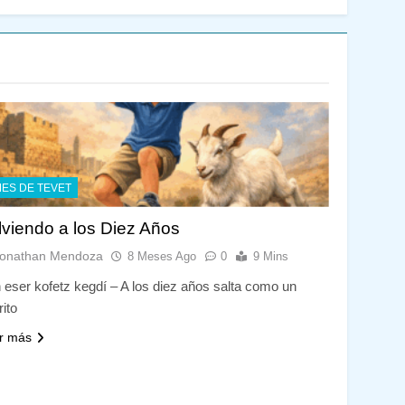
ES DE TEVET
lviendo a los Diez Años
onathan Mendoza
8 Meses Ago
0
9 Mins
 eser kofetz kegdí – A los diez años salta como un
rito
r más