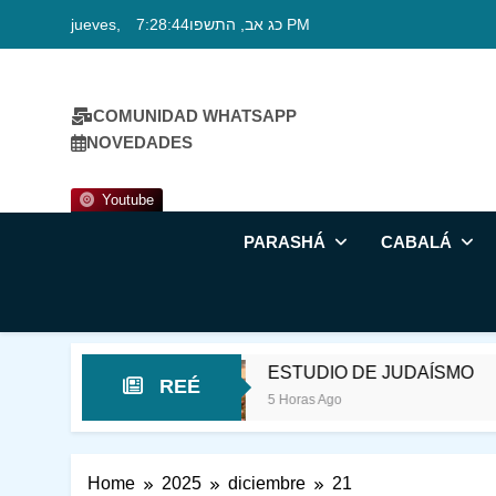
Skip
jueves, כג אב, התשפו
7:28:45 PM
to
content
COMUNIDAD WHATSAPP
NOVEDADES
Youtube
PARASHÁ
CABALÁ
SAGRADO
ESTUDIO DE JUDAÍSMO
ES
REÉ
5 Horas Ago
12 
Home
2025
diciembre
21