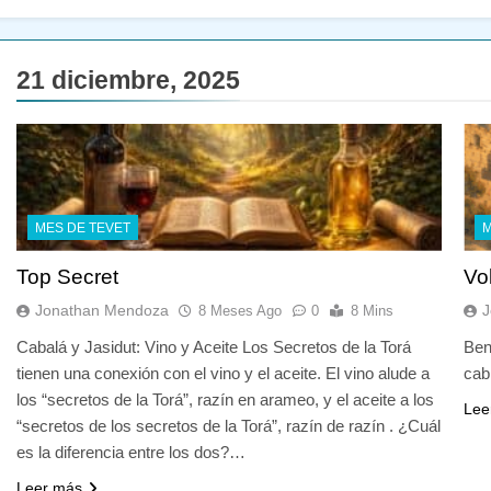
21 diciembre, 2025
MES DE TEVET
M
Top Secret
Vo
Jonathan Mendoza
J
8 Meses Ago
0
8 Mins
Cabalá y Jasidut: Vino y Aceite Los Secretos de la Torá
Ben
tienen una conexión con el vino y el aceite. El vino alude a
cab
los “secretos de la Torá”, razín en arameo, y el aceite a los
Lee
“secretos de los secretos de la Torá”, razín de razín . ¿Cuál
es la diferencia entre los dos?…
Leer más