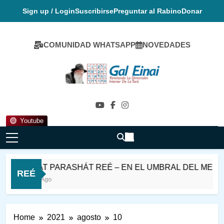
Skip
Sign up / Login
Suscribirse
Preguntar al Rabino
Donar
to
content
COMUNIDAD WHATSAPP
NOVEDADES
Gal Einai En
Español
Youtube
SHABAT PARASHÁT REÉ – EN EL UMBRAL DEL MES D
REÉ
11 Horas Ago
Home
2021
agosto
10