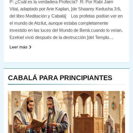
P: ¿Cuál es la verdadera Profecía? R: Por Rabí Jaim
Vital, adaptado por Arie Kaplan, [de Shaarey Kedusha 3:6,
del libro Meditación y Cabalá] Los profetas podían ver en
el mundo de Atzilut, aunque estaba completamente
investido en las luces del Mundo de Beriá cuando lo veían.
Ezekiel vivió después de la destrucción [del Templo…
Leer más
CABALÁ PARA PRINCIPIANTES
143
¿QUIÉN ES SABIO? EL QUE
VE LO QUE VA A NACER
PENSAMIENTO JUDÍO
PIRKEI AVOT