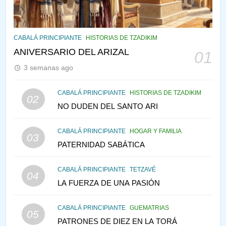
144
CABALÁ Y JASIDUT: EL
CABALÁ PRINCIPIANTE
HISTORIAS DE TZADIKIM
CONSEJO DE LOS PADRES
ANIVERSARIO DEL ARIZAL
01
PENSAMIENTO JUDÍO
PIRKEI AVOT
3 semanas ago
145
CABALÁ PRINCIPIANTE
HISTORIAS DE TZADIKIM
02
LA RECONSTRUCCIÓN DEL
NO DUDEN DEL SANTO ARI
TEMPLO Y LA ALEGRÍA EN
MEDIO DE LA TRISTEZA
MES DE MENAJEM AV
CABALÁ PRINCIPIANTE
HOGAR Y FAMILIA
03
PENSAMIENTO JUDÍO
PATERNIDAD SABÁTICA
146
CABALÁ PRINCIPIANTE
TETZAVÉ
VEAMOS ¿POR QUÉ
04
LA FUERZA DE UNA PASIÓN
IEHOSHÚA? Y LA QUEJA DE
LAS MUJERES
PENSAMIENTO JUDÍO
PIRKEI AVOT
CABALÁ PRINCIPIANTE
GUEMATRIAS
05
PATRONES DE DIEZ EN LA TORÁ
1