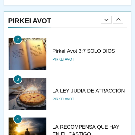
CONVERSAR CON LA MUJER
A LA LUZ DEL JUDAÍSMO
PIRKEI AVOT
AMOR, PAREJA Y MATRIMONIO
PIRKEI AVOT
2
Pirkei Avot 3:7 SOLO DIOS
PIRKEI AVOT
3
LA LEY JUDIA DE ATRACCIÓN
PIRKEI AVOT
4
LA RECOMPENSA QUE HAY
EN EL CASTIGO