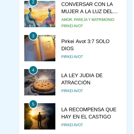
2
CONVERSAR CON LA
MUJER A LA LUZ DEL
JUDAÍSMO
AMOR, PAREJA Y MATRIMONIO
PIRKEI AVOT
3
Pirkei Avot 3:7 SOLO
DIOS
PIRKEI AVOT
4
LA LEY JUDIA DE
ATRACCIÓN
PIRKEI AVOT
5
LA RECOMPENSA QUE
HAY EN EL CASTIGO
PIRKEI AVOT