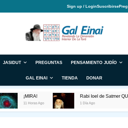
Sign up / Login
Suscribirse
Preg
Gal Einai En Espa
JASIDUT
PREGUNTAS
PENSAMIENTO JUDÍO
GAL EINAI
TIENDA
DONAR
¡MIRA!
Rabi Ioel de Satmer QUERÍA QUE
11 Horas Ago
1 Día Ago