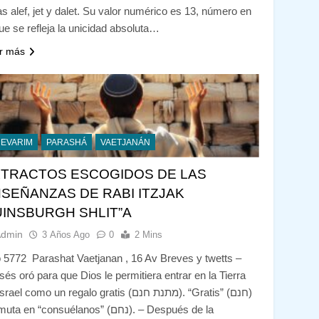
ras alef, jet y dalet. Su valor numérico es 13, número en
que se refleja la unicidad absoluta…
r más
DEVARIM
PARASHÁ
VAETJANÁN
TRACTOS ESCOGIDOS DE LAS
SEÑANZAS DE RABI ITZJAK
INSBURGH SHLIT”A
Admin
3 Años Ago
0
2 Mins
 5772 Parashat Vaetjanan , 16 Av Breves y twetts –
sés oró para que Dios le permitiera entrar en la Tierra
ael como un regalo gratis (מתנת חנם). “Gratis” (חנם)
a en “consuélanos” (נחם). – Después de la