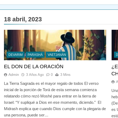
18 abril, 2023
DEVARIM
PARASHÁ
VAETJANÁN
EL DON DE LA ORACIÓN
¿E
C
Admin
3 Años Ago
0
3 Mins
La Tierra Sagrada es el mayor regalo de todos El verso
inicial de la porción de Torá de esta semana comienza
Una
relatando cómo rezó Moshé para entrar en la tierra de
heb
Israel: “Y supliqué a Dios en ese momento, diciendo.” El
(De
Midrash explica que cuando Dios cumple con la plegaria de
es 
una persona, puede ser…
est