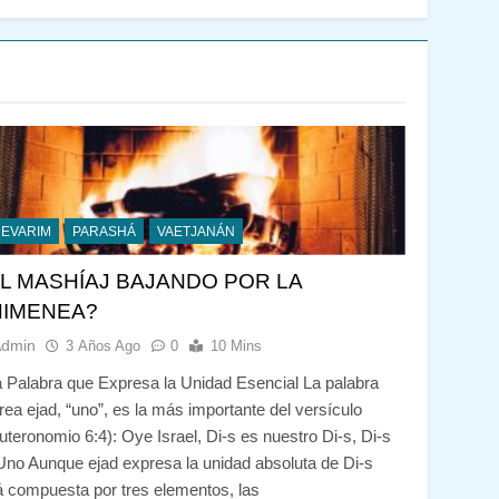
DEVARIM
PARASHÁ
VAETJANÁN
L MASHÍAJ BAJANDO POR LA
HIMENEA?
Admin
3 Años Ago
0
10 Mins
 Palabra que Expresa la Unidad Esencial La palabra
rea ejad, “uno”, es la más importante del versículo
uteronomio 6:4): Oye Israel, Di-s es nuestro Di-s, Di-s
Uno Aunque ejad expresa la unidad absoluta de Di-s
á compuesta por tres elementos, las