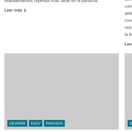
Mandamientos repetida más tarde en la parashá.
con
Leer más
ant
con
nos
la 
Lee
DEVARIM
EKEV
PARASHÁ