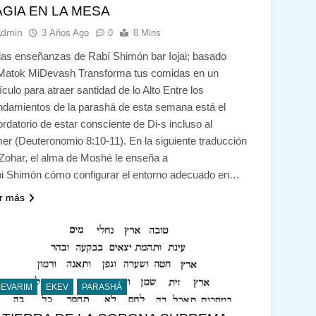
GIA EN LA MESA
Admin
3 Años Ago
0
8 Mins
las enseñanzas de Rabí Shimón bar Iojai; basado
Matok MiDevash Transforma tus comidas en un
ículo para atraer santidad de lo Alto Entre los
damientos de la parashá de esta semana está el
ordatorio de estar consciente de Di-s incluso al
er (Deuteronomio 8:10-11). En la siguiente traducción
 Zohar, el alma de Moshé le enseña a
i Shimón cómo configurar el entorno adecuado en…
r más
DEVARIM
EKEV
PARASHÁ