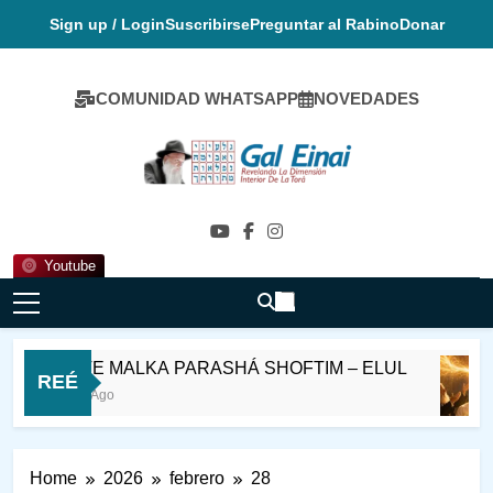
Skip
Sign up / Login
Suscribirse
Preguntar al Rabino
Donar
to
content
COMUNIDAD WHATSAPP
NOVEDADES
Gal Einai En
Español
Youtube
MELAVE MALKA PARASHÁ SHOFTIM – ELUL
REÉ
15 Horas Ago
Home
2026
febrero
28