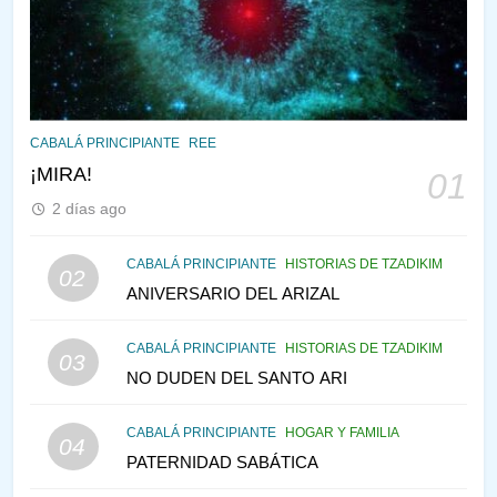
VE LO QUE VA A NACER
PENSAMIENTO JUDÍO
PIRKEI AVOT
145
LA RECONSTRUCCIÓN DEL
CABALÁ PRINCIPIANTE
REE
TEMPLO Y LA ALEGRÍA EN
¡MIRA!
01
MEDIO DE LA TRISTEZA
MES DE MENAJEM AV
2 días ago
PENSAMIENTO JUDÍO
146
CABALÁ PRINCIPIANTE
HISTORIAS DE TZADIKIM
02
CABALÁ Y JASIDUT: EL
ANIVERSARIO DEL ARIZAL
CONSEJO DE LOS PADRES
CABALÁ PRINCIPIANTE
HISTORIAS DE TZADIKIM
PENSAMIENTO JUDÍO
PIRKEI AVOT
03
NO DUDEN DEL SANTO ARI
147
CABALÁ PRINCIPIANTE
HOGAR Y FAMILIA
VEAMOS ¿POR QUÉ
04
PATERNIDAD SABÁTICA
IEHOSHÚA? Y LA QUEJA DE
LAS MUJERES
PENSAMIENTO JUDÍO
PIRKEI AVOT