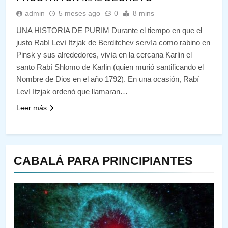
admin
5 meses ago
0
8 mins
UNA HISTORIA DE PURIM Durante el tiempo en que el
justo Rabí Leví Itzjak de Berditchev servía como rabino en
Pinsk y sus alrededores, vivía en la cercana Karlin el
santo Rabí Shlomo de Karlin (quien murió santificando el
Nombre de Dios en el año 1792). En una ocasión, Rabí
Leví Itzjak ordenó que llamaran…
Leer más
CABALÁ PARA PRINCIPIANTES
144
¿QUIÉN ES SABIO? EL QUE