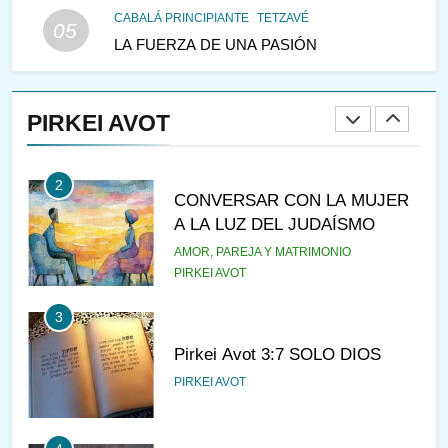
CABALÁ PRINCIPIANTE
TETZAVÉ
05
LA FUERZA DE UNA PASIÓN
1
RAZI ¿QUIÉN ES SABIO?
PIRKEI AVOT
JASIDUT
NIÑOS
2
CONVERSAR CON LA MUJER
A LA LUZ DEL JUDAÍSMO
AMOR, PAREJA Y MATRIMONIO
PIRKEI AVOT
3
Pirkei Avot 3:7 SOLO DIOS
PIRKEI AVOT