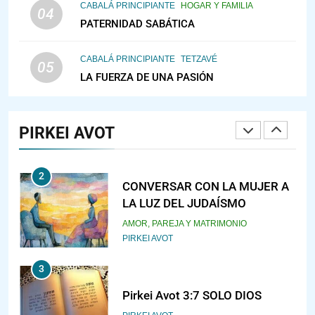
CABALÁ PRINCIPIANTE
HOGAR Y FAMILIA
VEAMOS ¿POR QUÉ
04
PATERNIDAD SABÁTICA
IEHOSHÚA? Y LA QUEJA DE LAS
MUJERES
PENSAMIENTO JUDÍO
PIRKEI AVOT
CABALÁ PRINCIPIANTE
TETZAVÉ
05
LA FUERZA DE UNA PASIÓN
1
RAZI ¿QUIÉN ES SABIO?
PIRKEI AVOT
JASIDUT
NIÑOS
2
CONVERSAR CON LA MUJER A
LA LUZ DEL JUDAÍSMO
AMOR, PAREJA Y MATRIMONIO
PIRKEI AVOT
3
Pirkei Avot 3:7 SOLO DIOS