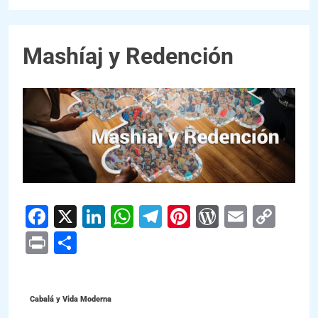
Mashíaj y Redención
Facebook
X
LinkedIn
WhatsApp
Telegram
Pinterest
WordPres
Email
Cop
Link
Print
Compartir
Cabalá y Vida Moderna