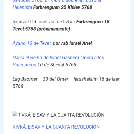
Janucah 5768: El Triunfo sobre la Filosofía
Helenista
Farbrenguen 25 Kislev 5768
Ieshivat Od Iosef Jai de Itzhar
Farbrenguen 18
Tevet 5768 (próximamente)
Ayuno 10 de Tevet
, p
or rab Israel Ariel
Hacia el Reino de Israel Hashem Libera a los
Prisioneros
10 de Shevat 5768
Lag Baomer – 33 del Omer – Ierushalaim 18 de Iaar
5768
RIVKÁ, EISAV Y LA CUARTA REVOLUCIÓN