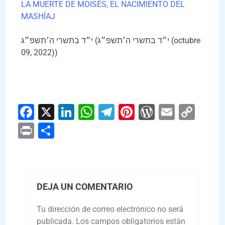
LA MUERTE DE MOISÉS, EL NACIMIENTO DEL
MASHÍAJ
י״ד בתשרי ה׳תשפ״ג (י״ד בתשרי ה׳תשפ״ג (octubre
09, 2022))
Facebook
X
LinkedIn
WhatsApp
Telegram
Pinterest
WordPres
Email
Cop
Link
Print
Compartir
DEJA UN COMENTARIO
Tu dirección de correo electrónico no será
publicada.
Los campos obligatorios están