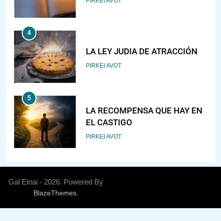
PIRKEI AVOT
4
LA LEY JUDIA DE ATRACCIÓN
PIRKEI AVOT
5
LA RECOMPENSA QUE HAY EN
EL CASTIGO
PIRKEI AVOT
6
¿DE DÓNDE VIENES?
Gal Einai - 2026. Powered By
.
BlazeThemes
PIRKEI AVOT