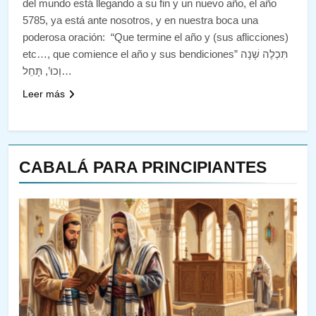
del mundo está llegando a su fin y un nuevo año, el año
5785, ya está ante nosotros, y en nuestra boca una
poderosa oración: “Que termine el año y (sus aflicciones)
etc…, que comience el año y sus bendiciones” תִּכְלֶה שָׁנָה
וְכוּ’, תָּחֵל…
Leer más
CABALÁ PARA PRINCIPIANTES
143
¿QUIÉN ES SABIO? EL QUE
VE LO QUE VA A NACER
PENSAMIENTO JUDÍO
PIRKEI AVOT