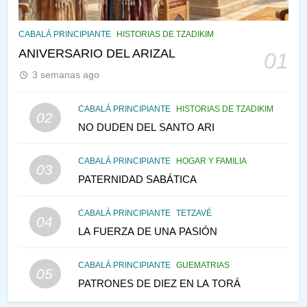
144
CABALÁ Y JASIDUT: EL
CABALÁ PRINCIPIANTE
HISTORIAS DE TZADIKIM
CONSEJO DE LOS PADRES
ANIVERSARIO DEL ARIZAL
01
PENSAMIENTO JUDÍO
PIRKEI AVOT
3 semanas ago
145
CABALÁ PRINCIPIANTE
HISTORIAS DE TZADIKIM
02
LA RECONSTRUCCIÓN DEL
NO DUDEN DEL SANTO ARI
TEMPLO Y LA ALEGRÍA EN
MEDIO DE LA TRISTEZA
MES DE MENAJEM AV
CABALÁ PRINCIPIANTE
HOGAR Y FAMILIA
03
PENSAMIENTO JUDÍO
PATERNIDAD SABÁTICA
146
CABALÁ PRINCIPIANTE
TETZAVÉ
VEAMOS ¿POR QUÉ
04
LA FUERZA DE UNA PASIÓN
IEHOSHÚA? Y LA QUEJA DE
LAS MUJERES
PENSAMIENTO JUDÍO
PIRKEI AVOT
CABALÁ PRINCIPIANTE
GUEMATRIAS
05
PATRONES DE DIEZ EN LA TORÁ
1
CONVERSAR CON LA MUJER