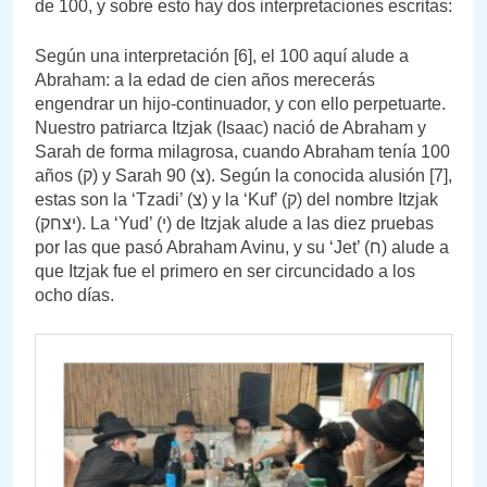
de 100, y sobre esto hay dos interpretaciones escritas:
Según una interpretación [6], el 100 aquí alude a
Abraham: a la edad de cien años merecerás
engendrar un hijo-continuador, y con ello perpetuarte.
Nuestro patriarca Itzjak (Isaac) nació de Abraham y
Sarah de forma milagrosa, cuando Abraham tenía 100
años (ק) y Sarah 90 (צ). Según la conocida alusión [7],
estas son la ‘Tzadi’ (צ) y la ‘Kuf’ (ק) del nombre Itzjak
(יצחק). La ‘Yud’ (י) de Itzjak alude a las diez pruebas
por las que pasó Abraham Avinu, y su ‘Jet’ (ח) alude a
que Itzjak fue el primero en ser circuncidado a los
ocho días.