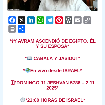
Facebook
X
LinkedIn
WhatsApp
Telegram
Pinterest
WordPre
Email
Cop
Link
Print
Compartir
*
🕯
Y AVRAM ASCENDIÓ DE EGIPTO, ÉL
Y SU ESPOSA
*
*
CABALÁ Y JASIDUT*
*
En vivo desde ISRAEL*
🗓
*DOMINGO 11 JESHVAN 5786 – 2 11
2025*
*21:00 HORAS DE ISRAEL*