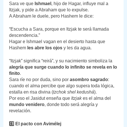
Sara ve que
Ishmael
, hijo de Hagar, influye mal a
Itzjak, y pide a Abraham que lo expulse.
A Abraham le duele, pero Hashem le dice:
“Escucha a Sara, porque en Itzjak te será llamada
descendencia.”
Hagar e Ishmael vagan en el desierto hasta que
Hashem
les abre los ojos
y les da agua.
“Itzjak” significa “reirá”, y su nacimiento simboliza la
alegría que surge cuando lo infinito se revela en lo
finito
.
Sara ríe no por duda, sino por
asombro sagrado
:
cuando el alma percibe que algo supera toda lógica,
estalla en risa divina (
tzchok shel kedushá
).
Por eso el Jasidut enseña que
Itzjak
es el alma del
mundo venidero
, donde todo será alegría y
revelación.
6️
⃣ El pacto con Avimélej