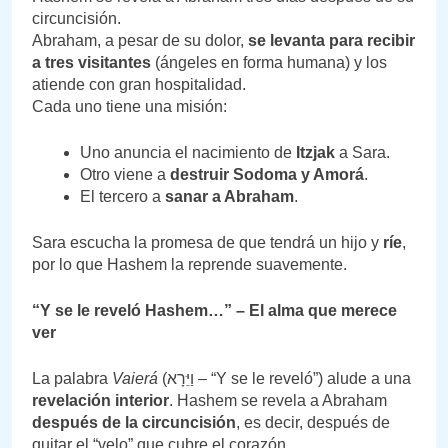
circuncisión.
Abraham, a pesar de su dolor,
se levanta para recibir
a tres visitantes
(ángeles en forma humana) y los
atiende con gran hospitalidad.
Cada uno tiene una misión:
Uno anuncia el nacimiento de
Itzjak
a Sara.
Otro viene a
destruir Sodoma y Amorá
.
El tercero a
sanar a Abraham
.
Sara escucha la promesa de que tendrá un hijo y
ríe
,
por lo que Hashem la reprende suavemente.
“Y se le reveló Hashem…” – El alma que merece
ver
La palabra
Vaierá
(וַיֵּרָא – “Y se le reveló”) alude a una
revelación interior
. Hashem se revela a Abraham
después de la circuncisión
, es decir, después de
quitar el “velo” que cubre el corazón.