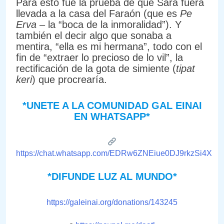
Para esto fue la prueba de que Sará fuera
llevada a la casa del Faraón (que es
Pe
Erva
– la “boca de la inmoralidad”). Y
también el decir algo que sonaba a
mentira, “ella es mi hermana”, todo con el
fin de “extraer lo precioso de lo vil”, la
rectificación de la gota de simiente (
tipat
keri
) que procrearía.
*UNETE A LA COMUNIDAD GAL EINAI
EN WHATSAPP*
https://chat.whatsapp.com/EDRw6ZNEiue0DJ9rkzSi4X
*DIFUNDE LUZ AL MUNDO*
https://galeinai.org/donations/143245