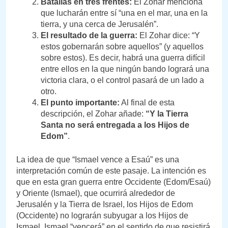
Batallas en tres frentes:
El Zohar menciona
que lucharán entre sí “una en el mar, una en la
tierra, y una cerca de Jerusalén”.
El resultado de la guerra:
El Zohar dice: “Y
estos gobernarán sobre aquellos” (y aquellos
sobre estos). Es decir, habrá una guerra difícil
entre ellos en la que ningún bando logrará una
victoria clara, o el control pasará de un lado a
otro.
El punto importante:
Al final de esta
descripción, el Zohar añade:
“Y la Tierra
Santa no será entregada a los Hijos de
Edom”
.
La idea de que “Ismael vence a Esaú” es una
interpretación común de este pasaje. La intención es
que en esta gran guerra entre Occidente (Edom/Esaú)
y Oriente (Ismael), que ocurrirá alrededor de
Jerusalén y la Tierra de Israel, los Hijos de Edom
(Occidente) no lograrán subyugar a los Hijos de
Ismael. Ismael “vencerá” en el sentido de que resistirá