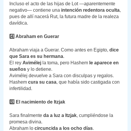
Incluso el acto de las hijas de Lot —aparentemente
negativo— contiene una
intención redentora oculta
,
pues de allí nacerá Rut, la futura madre de la realeza
davídica.
4️
⃣ Abraham en Guerar
Abraham viaja a Guerar. Como antes en Egipto,
dice
que Sara es su hermana
.
El rey
Avimélej
la toma, pero Hashem
le aparece en
sueños
y lo detiene.
Avimélej devuelve a Sara con disculpas y regalos.
Hashem
cura su casa
, que había sido castigada con
infertilidad.
5️
⃣ El nacimiento de Itzjak
Sara finalmente
da a luz a Itzjak
, cumpliéndose la
promesa divina.
Abraham lo
circuncida a los ocho días
.