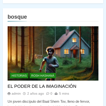
bosque
HISTORIAS
ROSH HASHANÁ
EL PODER DE LA IMAGINACIÓN
admin
2 años ago
0
5 mins
Un joven discípulo del Baal Shem Tov, lleno de fervor,