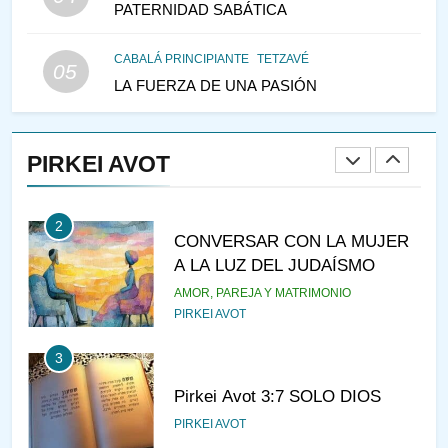
PATERNIDAD SABÁTICA
IEHOSHÚA? Y LA QUEJA DE
LAS MUJERES
PENSAMIENTO JUDÍO
PIRKEI AVOT
CABALÁ PRINCIPIANTE
TETZAVÉ
05
LA FUERZA DE UNA PASIÓN
1
RAZI ¿QUIÉN ES SABIO?
PIRKEI AVOT
JASIDUT
NIÑOS
2
CONVERSAR CON LA MUJER
A LA LUZ DEL JUDAÍSMO
AMOR, PAREJA Y MATRIMONIO
PIRKEI AVOT
3
Pirkei Avot 3:7 SOLO DIOS
PIRKEI AVOT