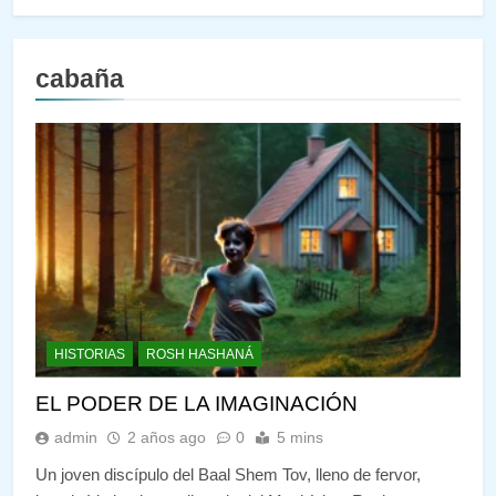
cabaña
HISTORIAS
ROSH HASHANÁ
EL PODER DE LA IMAGINACIÓN
admin
2 años ago
0
5 mins
Un joven discípulo del Baal Shem Tov, lleno de fervor,