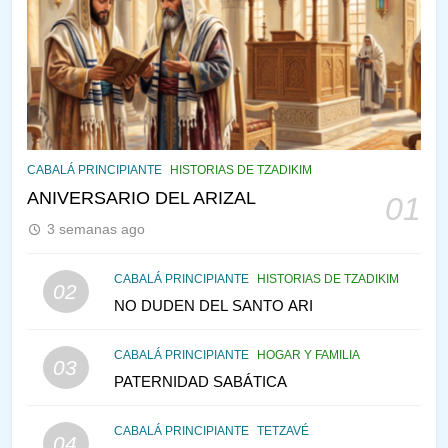
143
¿QUIÉN ES SABIO? EL QUE
VE LO QUE VA A NACER
PENSAMIENTO JUDÍO
PIRKEI AVOT
144
CABALÁ Y JASIDUT: EL
CABALÁ PRINCIPIANTE
HISTORIAS DE TZADIKIM
CONSEJO DE LOS PADRES
ANIVERSARIO DEL ARIZAL
01
PENSAMIENTO JUDÍO
PIRKEI AVOT
3 semanas ago
145
CABALÁ PRINCIPIANTE
HISTORIAS DE TZADIKIM
02
LA RECONSTRUCCIÓN DEL
NO DUDEN DEL SANTO ARI
TEMPLO Y LA ALEGRÍA EN
MEDIO DE LA TRISTEZA
MES DE MENAJEM AV
CABALÁ PRINCIPIANTE
HOGAR Y FAMILIA
03
PENSAMIENTO JUDÍO
PATERNIDAD SABÁTICA
146
CABALÁ PRINCIPIANTE
TETZAVÉ
VEAMOS ¿POR QUÉ
04