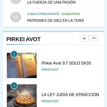
LA FUERZA DE UNA PASIÓN
IEHOSHÚA? Y LA QUEJA DE
LAS MUJERES
PENSAMIENTO JUDÍO
PIRKEI AVOT
CABALÁ PRINCIPIANTE
GUEMATRIAS
05
PATRONES DE DIEZ EN LA TORÁ
1
CONVERSAR CON LA MUJER
A LA LUZ DEL JUDAÍSMO
PIRKEI AVOT
AMOR, PAREJA Y MATRIMONIO
PIRKEI AVOT
2
Pirkei Avot 3:7 SOLO DIOS
PIRKEI AVOT
3
LA LEY JUDIA DE ATRACCIÓN
PIRKEI AVOT