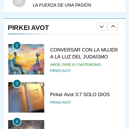
05
LA FUERZA DE UNA PASIÓN
1
RAZI ¿QUIÉN ES SABIO?
PIRKEI AVOT
JASIDUT
NIÑOS
2
CONVERSAR CON LA MUJER
A LA LUZ DEL JUDAÍSMO
AMOR, PAREJA Y MATRIMONIO
PIRKEI AVOT
3
Pirkei Avot 3:7 SOLO DIOS
PIRKEI AVOT
4