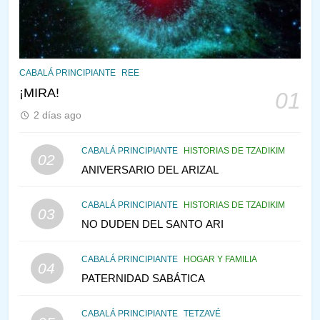
PENSAMIENTO JUDÍO
PIRKEI AVOT
145
CABALÁ Y JASIDUT: EL
CABALÁ PRINCIPIANTE
REE
CONSEJO DE LOS PADRES
¡MIRA!
01
PENSAMIENTO JUDÍO
PIRKEI AVOT
2 días ago
146
CABALÁ PRINCIPIANTE
HISTORIAS DE TZADIKIM
02
LA RECONSTRUCCIÓN DEL
ANIVERSARIO DEL ARIZAL
TEMPLO Y LA ALEGRÍA EN
MEDIO DE LA TRISTEZA
MES DE MENAJEM AV
CABALÁ PRINCIPIANTE
HISTORIAS DE TZADIKIM
03
PENSAMIENTO JUDÍO
NO DUDEN DEL SANTO ARI
147
CABALÁ PRINCIPIANTE
HOGAR Y FAMILIA
VEAMOS ¿POR QUÉ
04
PATERNIDAD SABÁTICA
IEHOSHÚA? Y LA QUEJA DE
LAS MUJERES
PENSAMIENTO JUDÍO
PIRKEI AVOT
CABALÁ PRINCIPIANTE
TETZAVÉ