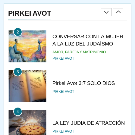
RAZI ¿QUIÉN ES SABIO?
PIRKEI AVOT
JASIDUT
NIÑOS
2
CONVERSAR CON LA MUJER
A LA LUZ DEL JUDAÍSMO
AMOR, PAREJA Y MATRIMONIO
PIRKEI AVOT
3
Pirkei Avot 3:7 SOLO DIOS
PIRKEI AVOT
4
LA LEY JUDIA DE ATRACCIÓN
PIRKEI AVOT