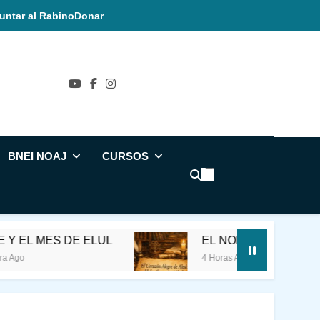
untar al Rabino
Donar
ñol
BNEI NOAJ
CURSOS
 MES DE ELUL
EL NOMBRE SAGRADO
4 Horas Ago