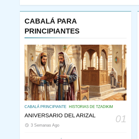
CABALÁ PARA
PRINCIPIANTES
144
¿QUIÉN ES SABIO? EL
QUE VE LO QUE VA A
CABALÁ PRINCIPIANTE
HISTORIAS DE TZADIKIM
NACER
PENSAMIENTO JUDÍO
ANIVERSARIO DEL ARIZAL
01
PIRKEI AVOT
3 Semanas Ago
145
CABALÁ Y JASIDUT: EL