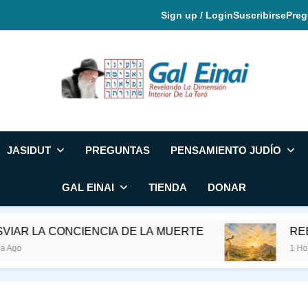
Sign up / Login
Suscribirse
Preg
Gal Einai En Espa
JASIDUT
PREGUNTAS
PENSAMIENTO JUDÍO
GAL EINAI
TIENDA
DONAR
LA CONCIENCIA DE LA MUERTE
REE Y EL
1 Hora Ago