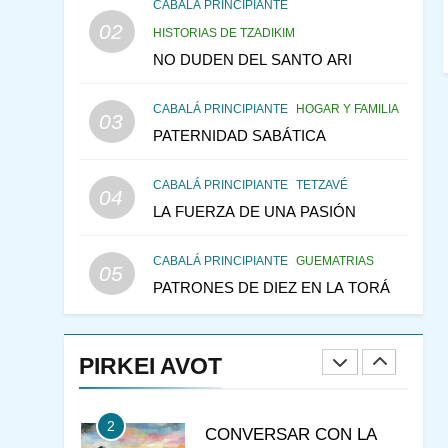
CONSEJO DE LOS
CABALÁ PRINCIPIANTE
PADRES
02
PENSAMIENTO JUDÍO
HISTORIAS DE TZADIKIM
PIRKEI AVOT
NO DUDEN DEL SANTO ARI
146
LA RECONSTRUCCIÓN
CABALÁ PRINCIPIANTE
HOGAR Y FAMILIA
DEL TEMPLO Y LA
03
PATERNIDAD SABÁTICA
ALEGRÍA EN MEDIO DE
MES DE MENAJEM AV
LA TRISTEZA
PENSAMIENTO JUDÍO
CABALÁ PRINCIPIANTE
TETZAVÉ
04
147
VEAMOS ¿POR QUÉ
LA FUERZA DE UNA PASIÓN
IEHOSHÚA? Y LA QUEJA
DE LAS MUJERES
PENSAMIENTO JUDÍO
CABALÁ PRINCIPIANTE
GUEMATRIAS
05
PIRKEI AVOT
PATRONES DE DIEZ EN LA TORÁ
1
RAZI ¿QUIÉN ES SABIO?
PIRKEI AVOT
JASIDUT
NIÑOS
2
CONVERSAR CON LA