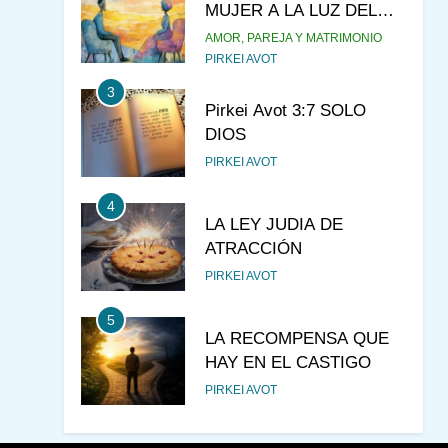
MUJER A LA LUZ DEL
JUDAÍSMO
AMOR, PAREJA Y MATRIMONIO
PIRKEI AVOT
3
Pirkei Avot 3:7 SOLO
DIOS
PIRKEI AVOT
4
LA LEY JUDIA DE
ATRACCIÓN
PIRKEI AVOT
5
LA RECOMPENSA QUE
HAY EN EL CASTIGO
PIRKEI AVOT
6