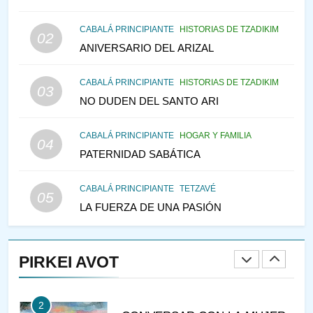
146
CABALÁ PRINCIPIANTE
HISTORIAS DE TZADIKIM
02
LA RECONSTRUCCIÓN DEL
ANIVERSARIO DEL ARIZAL
TEMPLO Y LA ALEGRÍA EN
MEDIO DE LA TRISTEZA
MES DE MENAJEM AV
CABALÁ PRINCIPIANTE
HISTORIAS DE TZADIKIM
03
PENSAMIENTO JUDÍO
NO DUDEN DEL SANTO ARI
147
CABALÁ PRINCIPIANTE
HOGAR Y FAMILIA
VEAMOS ¿POR QUÉ
04
PATERNIDAD SABÁTICA
IEHOSHÚA? Y LA QUEJA DE
LAS MUJERES
PENSAMIENTO JUDÍO
PIRKEI AVOT
CABALÁ PRINCIPIANTE
TETZAVÉ
05
LA FUERZA DE UNA PASIÓN
1
RAZI ¿QUIÉN ES SABIO?
PIRKEI AVOT
JASIDUT
NIÑOS
2