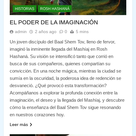
HISTORIAS
ROSH HASHANÁ
EL PODER DE LA IMAGINACIÓN
admin
2 años ago
0
5 mins
Un joven discípulo del Baal Shem Tov, lleno de fervor,
imaginó la inminente llegada del Mashíaj en Rosh
Hashaná. Su visión se intensificó tanto que corrió en
busca de sus compañeros, quienes compartían su
convicción. En una noche mágica, mientras la ciudad se
sumía en la oscuridad, la poderosa idea de redención se
desvaneció. ¿Qué provocó esta transformación?
Acompáñanos a explorar la profunda conexión entre la
imaginación, el deseo y la llegada del Mashíaj, y descubre
cómo la enseñanza del Baal Shem Tov sigue resonando
en nuestros corazones hoy.
Leer más