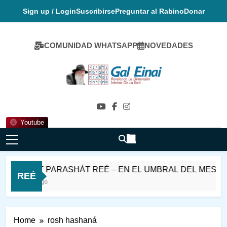
Skip
Sign up / Login
Suscribirse
Preguntar al Rabino
Donar
to
content
COMUNIDAD WHATSAPP
NOVEDADES
Gal Einai En
Español
Youtube
SHABAT PARASHÁT REÉ – EN EL UMBRAL DEL MES DE 
REÉ
11 Horas Ago
Home
rosh hashaná