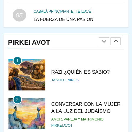
MEDIO DE LA TRISTEZA
MES DE MENAJEM AV
PENSAMIENTO JUDÍO
CABALÁ PRINCIPIANTE
TETZAVÉ
05
LA FUERZA DE UNA PASIÓN
147
VEAMOS ¿POR QUÉ
IEHOSHÚA? Y LA QUEJA DE
PIRKEI AVOT
LAS MUJERES
PENSAMIENTO JUDÍO
PIRKEI AVOT
1
RAZI ¿QUIÉN ES SABIO?
JASIDUT
NIÑOS
2
CONVERSAR CON LA MUJER
A LA LUZ DEL JUDAÍSMO
AMOR, PAREJA Y MATRIMONIO
PIRKEI AVOT