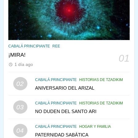
144
¿QUIÉN ES SABIO? EL QUE
CABALÁ PRINCIPIANTE
REE
VE LO QUE VA A NACER
¡MIRA!
01
PENSAMIENTO JUDÍO
PIRKEI AVOT
1 día ago
145
CABALÁ PRINCIPIANTE
HISTORIAS DE TZADIKIM
02
CABALÁ Y JASIDUT: EL
ANIVERSARIO DEL ARIZAL
CONSEJO DE LOS PADRES
CABALÁ PRINCIPIANTE
HISTORIAS DE TZADIKIM
PENSAMIENTO JUDÍO
PIRKEI AVOT
03
NO DUDEN DEL SANTO ARI
146
LA RECONSTRUCCIÓN DEL
CABALÁ PRINCIPIANTE
HOGAR Y FAMILIA
04
TEMPLO Y LA ALEGRÍA EN
PATERNIDAD SABÁTICA