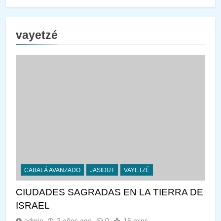
vayetzé
CABALÁ AVANZADO
JASIDUT
VAYETZÉ
CIUDADES SAGRADAS EN LA TIERRA DE
ISRAEL
admin
2 años ago
0
16 mins