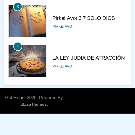
3
Pirkei Avot 3:7 SOLO DIOS
PIRKEI AVOT
4
LA LEY JUDIA DE ATRACCIÓN
PIRKEI AVOT
5
LA RECOMPENSA QUE HAY
Gal Einai - 2026. Powered By
EN EL CASTIGO
.
BlazeThemes
PIRKEI AVOT
6