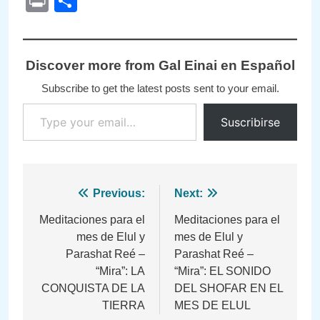
Print
Compartir
Discover more from Gal Einai en Español
Subscribe to get the latest posts sent to your email.
Type your email…
Suscribirse
Navegación
Previous:
Next:
de
Meditaciones para el
Meditaciones para el
mes de Elul y
mes de Elul y
entradas
Parashat Reé –
Parashat Reé –
“Mira”: LA
“Mira”: EL SONIDO
CONQUISTA DE LA
DEL SHOFAR EN EL
TIERRA
MES DE ELUL