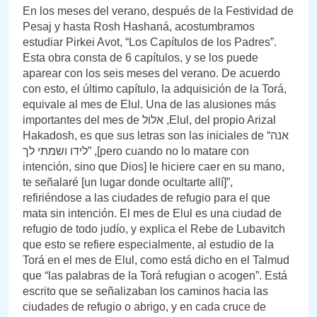
En los meses del verano, después de la Festividad de
Pesaj y hasta Rosh Hashaná, acostumbramos
estudiar Pirkei Avot, “Los Capítulos de los Padres”.
Esta obra consta de 6 capítulos, y se los puede
aparear con los seis meses del verano. De acuerdo
con esto, el último capítulo, la adquisición de la Torá,
equivale al mes de Elul. Una de las alusiones más
importantes del mes de אלול ,Elul, del propio Arizal
Hakadosh, es que sus letras son las iniciales de “אנה
לידו ושמתי לך” ,[pero cuando no lo matare con
intención, sino que Dios] le hiciere caer en su mano,
te señalaré [un lugar donde ocultarte allí]”,
refiriéndose a las ciudades de refugio para el que
mata sin intención. El mes de Elul es una ciudad de
refugio de todo judío, y explica el Rebe de Lubavitch
que esto se refiere especialmente, al estudio de la
Torá en el mes de Elul, como está dicho en el Talmud
que “las palabras de la Torá refugian o acogen”. Está
escrito que se señalizaban los caminos hacia las
ciudades de refugio o abrigo, y en cada cruce de