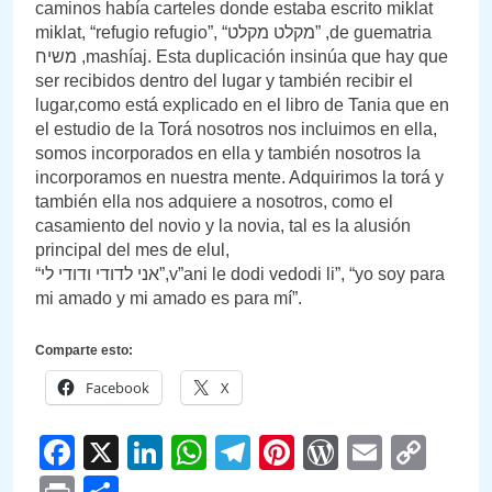
caminos había carteles donde estaba escrito miklat
miklat, “refugio refugio”, “מקלט מקלט” ,de guematria
משיח ,mashíaj. Esta duplicación insinúa que hay que
ser recibidos dentro del lugar y también recibir el
lugar,como está explicado en el libro de Tania que en
el estudio de la Torá nosotros nos incluimos en ella,
somos incorporados en ella y también nosotros la
incorporamos en nuestra mente. Adquirimos la torá y
también ella nos adquiere a nosotros, como el
casamiento del novio y la novia, tal es la alusión
principal del mes de elul,
“אני לדודי ודודי לי”,v”ani le dodi vedodi li”, “yo soy para
mi amado y mi amado es para mí”.
Comparte esto:
Facebook
X
Facebook
X
LinkedIn
WhatsApp
Telegram
Pinterest
WordPre
Email
Cop
Link