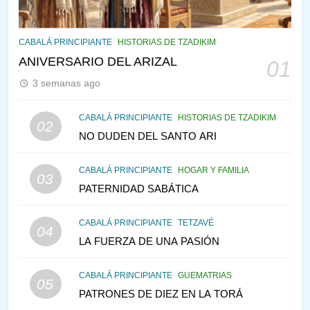
144
CABALÁ Y JASIDUT: EL
CABALÁ PRINCIPIANTE
HISTORIAS DE TZADIKIM
CONSEJO DE LOS PADRES
ANIVERSARIO DEL ARIZAL
01
PENSAMIENTO JUDÍO
PIRKEI AVOT
3 semanas ago
145
CABALÁ PRINCIPIANTE
HISTORIAS DE TZADIKIM
02
LA RECONSTRUCCIÓN DEL
NO DUDEN DEL SANTO ARI
TEMPLO Y LA ALEGRÍA EN
MEDIO DE LA TRISTEZA
MES DE MENAJEM AV
CABALÁ PRINCIPIANTE
HOGAR Y FAMILIA
03
PENSAMIENTO JUDÍO
PATERNIDAD SABÁTICA
146
CABALÁ PRINCIPIANTE
TETZAVÉ
VEAMOS ¿POR QUÉ
04
LA FUERZA DE UNA PASIÓN
IEHOSHÚA? Y LA QUEJA DE
LAS MUJERES
PENSAMIENTO JUDÍO
PIRKEI AVOT
CABALÁ PRINCIPIANTE
GUEMATRIAS
05
PATRONES DE DIEZ EN LA TORÁ
1
CONVERSAR CON LA MUJER