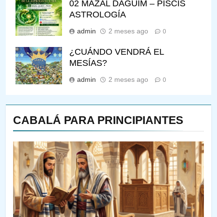
02 MAZAL DAGUIM – PISCIS
ASTROLOGÍA
admin
2 meses ago
0
¿CUÁNDO VENDRÁ EL
MESÍAS?
admin
2 meses ago
0
CABALÁ PARA PRINCIPIANTES
143
¿QUIÉN ES SABIO? EL QUE
VE LO QUE VA A NACER
PENSAMIENTO JUDÍO
PIRKEI AVOT