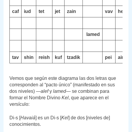
caf
iud
tet
jet
zain
vav
hei
d
lamed
tav
shin
reish
kuf
tzadik
pei
ain
Vemos que según este diagrama las dos letras que
corresponden al “pacto único” (manifestado en sus
dos niveles) —
alef
y
lamed
— se combinan para
formar el Nombre Divino
Kel
, que aparece en el
versículo:
Di-s [
Havaiá
] es un Di-s [
Kel
] de dos [niveles de]
conocimientos.