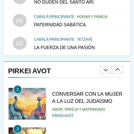
NO DUDEN DEL SANTO ARI
147
CABALÁ PRINCIPIANTE
HOGAR Y FAMILIA
VEAMOS ¿POR QUÉ
04
PATERNIDAD SABÁTICA
IEHOSHÚA? Y LA QUEJA DE
LAS MUJERES
PENSAMIENTO JUDÍO
PIRKEI AVOT
CABALÁ PRINCIPIANTE
TETZAVÉ
05
LA FUERZA DE UNA PASIÓN
1
RAZI ¿QUIÉN ES SABIO?
PIRKEI AVOT
JASIDUT
NIÑOS
2
CONVERSAR CON LA MUJER
A LA LUZ DEL JUDAÍSMO
AMOR, PAREJA Y MATRIMONIO
PIRKEI AVOT
3