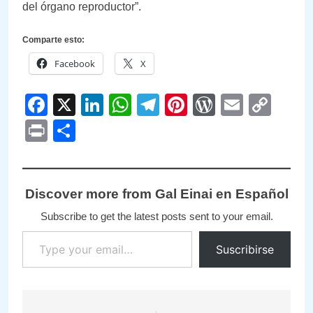
del órgano reproductor”.
Comparte esto:
Facebook
X
Facebook
X
LinkedIn
WhatsApp
Telegram
Pinterest
WordPre
Email
Cop
Link
Print
Compartir
Discover more from Gal Einai en Español
Subscribe to get the latest posts sent to your email.
Type your email…
Suscribirse