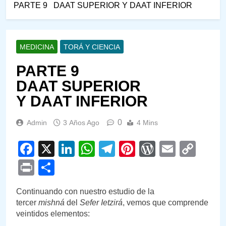
PARTE 9 DAAT SUPERIOR Y DAAT INFERIOR
MEDICINA
TORÁ Y CIENCIA
PARTE 9
DAAT SUPERIOR
Y DAAT INFERIOR
0
Admin
3 Años Ago
4 Mins
Facebook
X
LinkedIn
WhatsApp
Telegram
Pinterest
WordPre
Email
Cop
Link
Print
Compartir
Continuando con nuestro estudio de la
tercer
mishná
del
Sefer Ietzirá
, vemos que comprende
veintidos elementos: