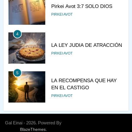
Pirkei Avot 3:7 SOLO DIOS
PIRKEI AVOT
4
LA LEY JUDIA DE ATRACCIÓN
PIRKEI AVOT
5
LA RECOMPENSA QUE HAY
EN EL CASTIGO
PIRKEI AVOT
6
¿DE DÓNDE VIENES?
Gal Einai - 2026. Powered By
.
BlazeThemes
PIRKEI AVOT