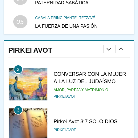
PATERNIDAD SABÁTICA
IEHOSHÚA? Y LA QUEJA DE
LAS MUJERES
PENSAMIENTO JUDÍO
PIRKEI AVOT
CABALÁ PRINCIPIANTE
TETZAVÉ
05
LA FUERZA DE UNA PASIÓN
1
RAZI ¿QUIÉN ES SABIO?
PIRKEI AVOT
JASIDUT
NIÑOS
2
CONVERSAR CON LA MUJER
A LA LUZ DEL JUDAÍSMO
AMOR, PAREJA Y MATRIMONIO
PIRKEI AVOT
3
Pirkei Avot 3:7 SOLO DIOS
PIRKEI AVOT