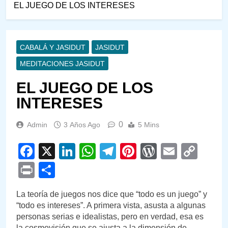
EL JUEGO DE LOS INTERESES
CABALÁ Y JASIDUT
JASIDUT
MEDITACIONES JASIDUT
EL JUEGO DE LOS
INTERESES
0
Admin
3 Años Ago
5 Mins
Facebook
X
LinkedIn
WhatsApp
Telegram
Pinterest
WordPre
Email
Cop
Link
Print
Compartir
La teoría de juegos nos dice que “todo es un juego” y
“todo es intereses”. A primera vista, asusta a algunas
personas serias e idealistas, pero en verdad, esa es
la cosmovisión que se ajusta a la dimensión de