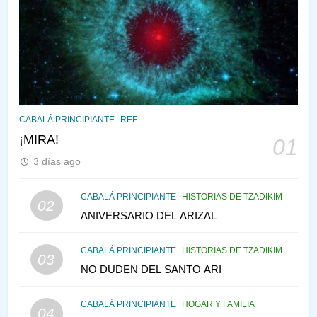
144
¿QUIÉN ES SABIO? EL QUE
VE LO QUE VA A NACER
PENSAMIENTO JUDÍO
PIRKEI AVOT
145
LA RECONSTRUCCIÓN DEL
CABALÁ PRINCIPIANTE
REE
TEMPLO Y LA ALEGRÍA EN
¡MIRA!
01
MEDIO DE LA TRISTEZA
MES DE MENAJEM AV
3 días ago
PENSAMIENTO JUDÍO
146
CABALÁ PRINCIPIANTE
HISTORIAS DE TZADIKIM
02
CABALÁ Y JASIDUT: EL
ANIVERSARIO DEL ARIZAL
CONSEJO DE LOS PADRES
CABALÁ PRINCIPIANTE
HISTORIAS DE TZADIKIM
PENSAMIENTO JUDÍO
PIRKEI AVOT
03
NO DUDEN DEL SANTO ARI
147
CABALÁ PRINCIPIANTE
HOGAR Y FAMILIA
VEAMOS ¿POR QUÉ
04