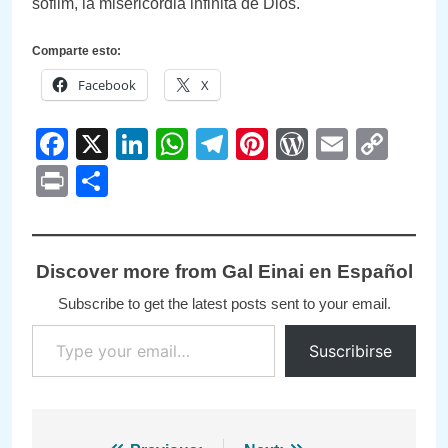
sofiim, la misericordia infinita de Dios.
Comparte esto:
Facebook
X
Facebook
X
LinkedIn
WhatsApp
Telegram
Pinterest
WordPre
Email
Cop
Link
Print
Compartir
Discover more from Gal Einai en Español
Subscribe to get the latest posts sent to your email.
Type your email…
Suscribirse