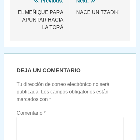
Navegación
Previous:
Next:
de
EL MEÑIQUE PARA
NACE UN TZADIK
APUNTAR HACIA
entradas
LA TORÁ
DEJA UN COMENTARIO
Tu dirección de correo electrónico no será
publicada.
Los campos obligatorios están
marcados con
*
Comentario
*