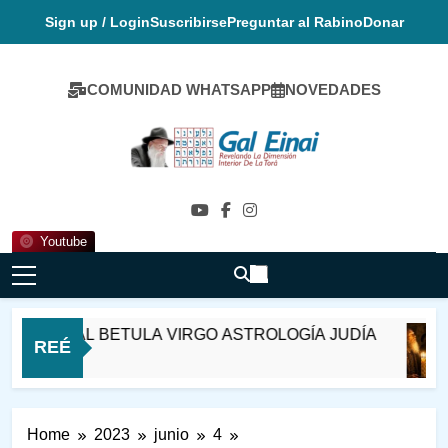
Skip
Sign up / Login
Suscribirse
Preguntar al Rabino
Donar
to
content
COMUNIDAD WHATSAPP
NOVEDADES
Gal Einai En
Español
Youtube
8-2 MAZAL BETULA VIRGO ASTROLOGÍA JUDÍA
REÉ
 Horas Ago
Home
2023
junio
4