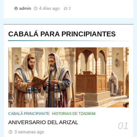
admin
4 días ago
2
CABALÁ PARA PRINCIPIANTES
143
¿QUIÉN ES SABIO? EL QUE
VE LO QUE VA A NACER
PENSAMIENTO JUDÍO
PIRKEI AVOT
144
CABALÁ Y JASIDUT: EL
CABALÁ PRINCIPIANTE
HISTORIAS DE TZADIKIM
CONSEJO DE LOS PADRES
ANIVERSARIO DEL ARIZAL
01
PENSAMIENTO JUDÍO
PIRKEI AVOT
3 semanas ago