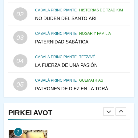
145
CABALÁ PRINCIPIANTE
HISTORIAS DE TZADIKIM
02
LA RECONSTRUCCIÓN DEL
NO DUDEN DEL SANTO ARI
TEMPLO Y LA ALEGRÍA EN
MEDIO DE LA TRISTEZA
MES DE MENAJEM AV
CABALÁ PRINCIPIANTE
HOGAR Y FAMILIA
03
PENSAMIENTO JUDÍO
PATERNIDAD SABÁTICA
146
CABALÁ PRINCIPIANTE
TETZAVÉ
VEAMOS ¿POR QUÉ
04
LA FUERZA DE UNA PASIÓN
IEHOSHÚA? Y LA QUEJA DE
LAS MUJERES
PENSAMIENTO JUDÍO
PIRKEI AVOT
CABALÁ PRINCIPIANTE
GUEMATRIAS
05
PATRONES DE DIEZ EN LA TORÁ
1
CONVERSAR CON LA MUJER
A LA LUZ DEL JUDAÍSMO
PIRKEI AVOT
AMOR, PAREJA Y MATRIMONIO
PIRKEI AVOT
2