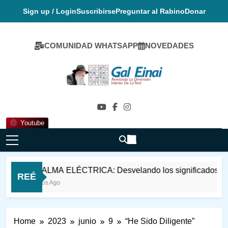
Skip
Sign up / Login
Suscribirse
Preguntar al Rabino
Donar
to
content
COMUNIDAD WHATSAPP
NOVEDADES
Gal Einai En
Español
Youtube
EL ALMA ELÉCTRICA: Desvelando los significados psico-
REÉ
2 Años Ago
Home
2023
junio
9
“He Sido Diligente”