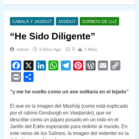
CABALÁ Y JASIDUT
JASIDUT
SORBOS DE LUZ
“He Sido Diligente”
0
Admin
3 Años Ago
1 Mins
Facebook
X
LinkedIn
WhatsApp
Telegram
Pinterest
WordPre
Email
Cop
Link
Print
Compartir
“y me he vuelto como un ave solitaria en el tejado”
El ave es la imagen del
Mashíaj
(como está explicado
por el rabino Ginsburgh en
Vaetjanán
), que se
describe como un pájaro posado en un nido en el
Jardín del Edén esperando para redimir al mundo. En
este verso de los Salmos, la imagen del redentor es la