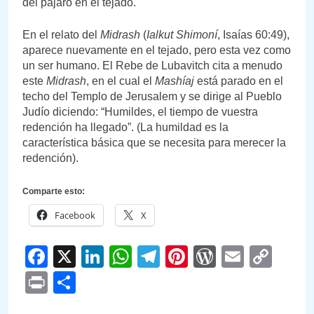
del pájaro en el tejado.
En el relato del
Midrash
(
Ialkut Shimoní
, Isaías 60:49),
aparece nuevamente en el tejado, pero esta vez como
un ser humano. El Rebe de Lubavitch cita a menudo
este
Midrash
, en el cual el
Mashíaj
está parado en el
techo del Templo de Jerusalem y se dirige al Pueblo
Judío diciendo: “Humildes, el tiempo de vuestra
redención ha llegado”. (La humildad es la
característica básica que se necesita para merecer la
redención).
Comparte esto:
Facebook
X
Facebook
X
LinkedIn
WhatsApp
Telegram
Pinterest
WordPre
Email
Cop
Link
Print
Compartir