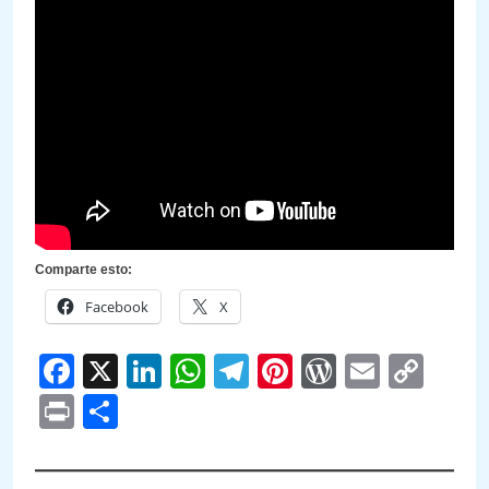
Comparte esto:
Facebook
X
Facebook
X
LinkedIn
WhatsApp
Telegram
Pinterest
WordPre
Email
Cop
Link
Print
Compartir