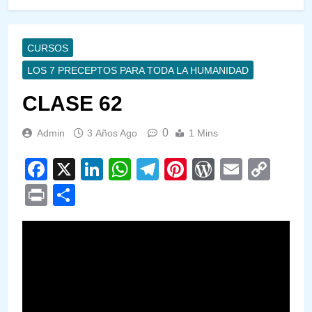
CURSOS
LOS 7 PRECEPTOS PARA TODA LA HUMANIDAD
CLASE 62
0
Admin
3 Años Ago
1 Mins
Facebook
X
LinkedIn
WhatsApp
Telegram
Pinterest
WordPre
Email
Cop
Link
Print
Compartir