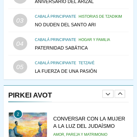
CABALÁ Y JASIDUT: EL
ANIVERSARIO DEL ARIZAL
CONSEJO DE LOS PADRES
CABALÁ PRINCIPIANTE
HISTORIAS DE TZADIKIM
PENSAMIENTO JUDÍO
PIRKEI AVOT
03
NO DUDEN DEL SANTO ARI
147
CABALÁ PRINCIPIANTE
HOGAR Y FAMILIA
VEAMOS ¿POR QUÉ
04
PATERNIDAD SABÁTICA
IEHOSHÚA? Y LA QUEJA DE
LAS MUJERES
PENSAMIENTO JUDÍO
PIRKEI AVOT
CABALÁ PRINCIPIANTE
TETZAVÉ
05
LA FUERZA DE UNA PASIÓN
1
RAZI ¿QUIÉN ES SABIO?
PIRKEI AVOT
JASIDUT
NIÑOS
2
CONVERSAR CON LA MUJER
A LA LUZ DEL JUDAÍSMO
AMOR, PAREJA Y MATRIMONIO