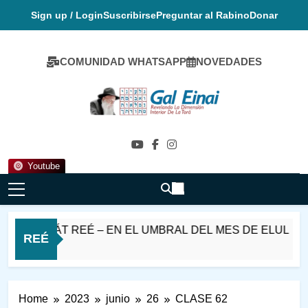
Skip
Sign up / Login
Suscribirse
Preguntar al Rabino
Donar
to
content
COMUNIDAD WHATSAPP
NOVEDADES
Gal Einai En
Español
Youtube
PARASHÁT REÉ – EN EL UMBRAL DEL MES DE ELUL
REÉ
Home
2023
junio
26
CLASE 62