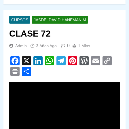
CURSOS
JASDEI DAVID HANEMANIM
CLASE 72
0
Admin
3 Años Ago
1 Mins
Facebook
X
LinkedIn
WhatsApp
Telegram
Pinterest
WordPre
Email
Cop
Link
Print
Compartir