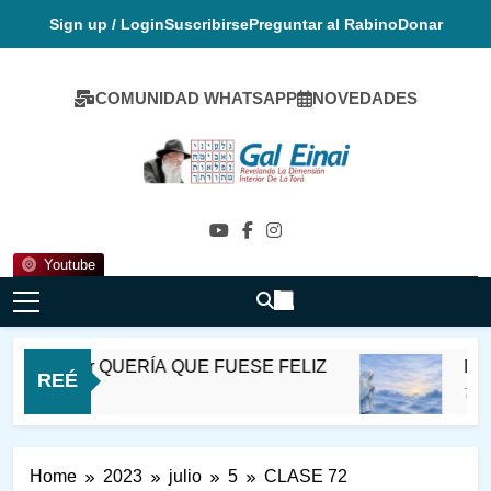
Skip
Sign up / Login
Suscribirse
Preguntar al Rabino
Donar
to
content
COMUNIDAD WHATSAPP
NOVEDADES
Gal Einai En
Español
Youtube
l de Satmer QUERÍA QUE FUESE FELIZ
DESV
REÉ
7 Hora
Home
2023
julio
5
CLASE 72