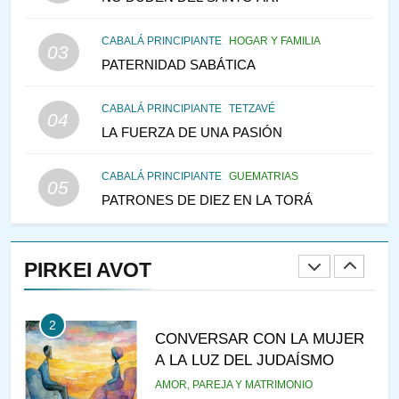
TEMPLO Y LA ALEGRÍA EN
MEDIO DE LA TRISTEZA
MES DE MENAJEM AV
CABALÁ PRINCIPIANTE
HOGAR Y FAMILIA
03
PENSAMIENTO JUDÍO
PATERNIDAD SABÁTICA
147
CABALÁ PRINCIPIANTE
TETZAVÉ
VEAMOS ¿POR QUÉ
04
LA FUERZA DE UNA PASIÓN
IEHOSHÚA? Y LA QUEJA DE
LAS MUJERES
PENSAMIENTO JUDÍO
PIRKEI AVOT
CABALÁ PRINCIPIANTE
GUEMATRIAS
05
PATRONES DE DIEZ EN LA TORÁ
1
RAZI ¿QUIÉN ES SABIO?
PIRKEI AVOT
JASIDUT
NIÑOS
2
CONVERSAR CON LA MUJER
A LA LUZ DEL JUDAÍSMO
AMOR, PAREJA Y MATRIMONIO