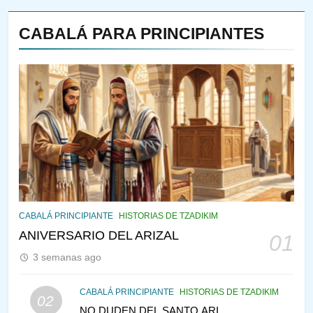
CABALÁ PARA PRINCIPIANTES
144
¿QUIÉN ES SABIO? EL QUE
VE LO QUE VA A NACER
PENSAMIENTO JUDÍO
PIRKEI AVOT
145
CABALÁ Y JASIDUT: EL
CABALÁ PRINCIPIANTE
HISTORIAS DE TZADIKIM
CONSEJO DE LOS PADRES
ANIVERSARIO DEL ARIZAL
01
PENSAMIENTO JUDÍO
PIRKEI AVOT
3 semanas ago
146
CABALÁ PRINCIPIANTE
HISTORIAS DE TZADIKIM
02
LA RECONSTRUCCIÓN DEL
NO DUDEN DEL SANTO ARI