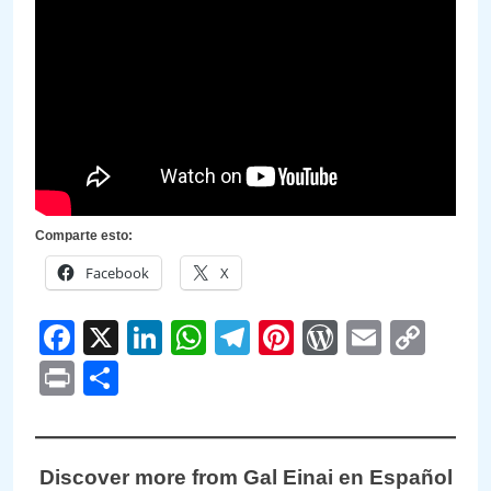
Comparte esto:
Facebook
X
Facebook
X
LinkedIn
WhatsApp
Telegram
Pinterest
WordPre
Email
Cop
Link
Print
Compartir
Discover more from Gal Einai en Español