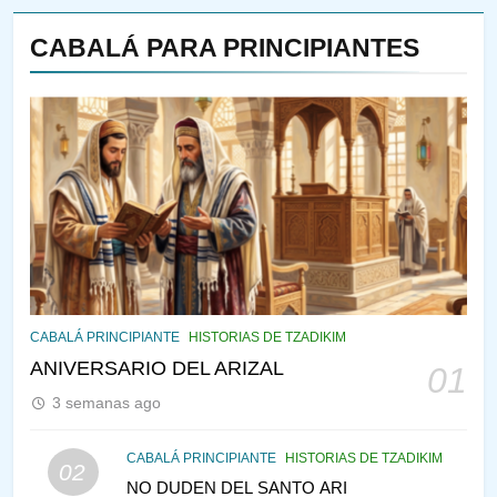
CABALÁ PARA PRINCIPIANTES
144
¿QUIÉN ES SABIO? EL QUE
VE LO QUE VA A NACER
PENSAMIENTO JUDÍO
PIRKEI AVOT
145
CABALÁ Y JASIDUT: EL
CABALÁ PRINCIPIANTE
HISTORIAS DE TZADIKIM
CONSEJO DE LOS PADRES
ANIVERSARIO DEL ARIZAL
01
PENSAMIENTO JUDÍO
PIRKEI AVOT
3 semanas ago
146
CABALÁ PRINCIPIANTE
HISTORIAS DE TZADIKIM
02
LA RECONSTRUCCIÓN DEL
NO DUDEN DEL SANTO ARI