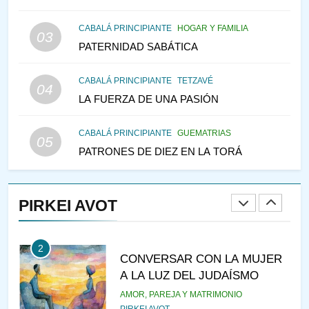
TEMPLO Y LA ALEGRÍA EN
MEDIO DE LA TRISTEZA
MES DE MENAJEM AV
CABALÁ PRINCIPIANTE
HOGAR Y FAMILIA
03
PENSAMIENTO JUDÍO
PATERNIDAD SABÁTICA
147
CABALÁ PRINCIPIANTE
TETZAVÉ
VEAMOS ¿POR QUÉ
04
LA FUERZA DE UNA PASIÓN
IEHOSHÚA? Y LA QUEJA DE
LAS MUJERES
PENSAMIENTO JUDÍO
PIRKEI AVOT
CABALÁ PRINCIPIANTE
GUEMATRIAS
05
PATRONES DE DIEZ EN LA TORÁ
1
RAZI ¿QUIÉN ES SABIO?
PIRKEI AVOT
JASIDUT
NIÑOS
2
CONVERSAR CON LA MUJER
A LA LUZ DEL JUDAÍSMO
AMOR, PAREJA Y MATRIMONIO