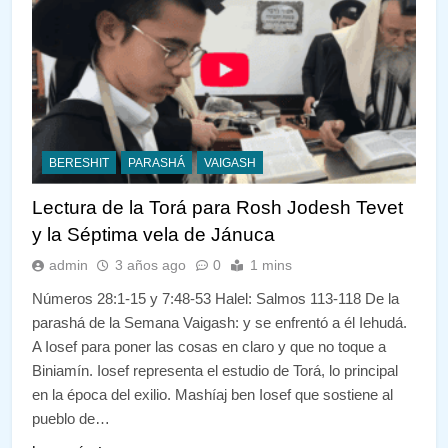
BERESHIT
PARASHÁ
VAIGASH
Lectura de la Torá para Rosh Jodesh Tevet
y la Séptima vela de Jánuca
admin
3 años ago
0
1 mins
Números 28:1-15 y 7:48-53 Halel: Salmos 113-118 De la
parashá de la Semana Vaigash: y se enfrentó a él Iehudá.
A Iosef para poner las cosas en claro y que no toque a
Biniamín. Iosef representa el estudio de Torá, lo principal
en la época del exilio. Mashíaj ben Iosef que sostiene al
pueblo de…