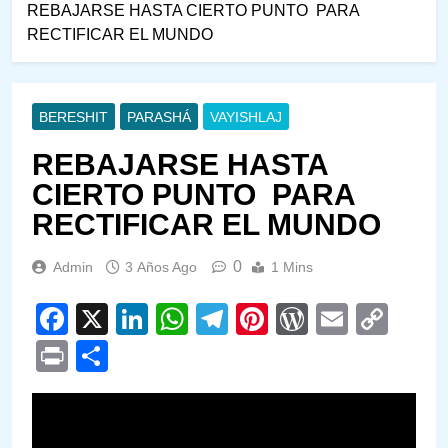
REBAJARSE HASTA CIERTO PUNTO PARA
RECTIFICAR EL MUNDO
BERESHIT
PARASHÁ
VAYISHLAJ
REBAJARSE HASTA
CIERTO PUNTO PARA
RECTIFICAR EL MUNDO
0
Admin
3 Años Ago
1 Mins
Facebook
X
LinkedIn
WhatsApp
Telegram
Pinterest
WordPre
Email
Cop
Link
Print
Compartir