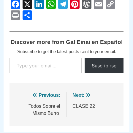
Facebook
X
LinkedIn
WhatsApp
Telegram
Pinterest
WordPre
Email
Cop
Link
Print
Compartir
Discover more from Gal Einai en Español
Subscribe to get the latest posts sent to your email.
Type your email…
Suscribirse
Navegación
Previous:
Next:
de
Todos Sobre el
CLASE 22
Mismo Burro
entradas