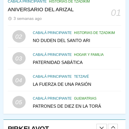
CABALÁ Y JASIDUT: EL
CABALÁ PRINCIPIANTE
HISTORIAS DE TZADIKIM
CONSEJO DE LOS PADRES
ANIVERSARIO DEL ARIZAL
01
PENSAMIENTO JUDÍO
PIRKEI AVOT
3 semanas ago
145
CABALÁ PRINCIPIANTE
HISTORIAS DE TZADIKIM
02
LA RECONSTRUCCIÓN DEL
NO DUDEN DEL SANTO ARI
TEMPLO Y LA ALEGRÍA EN
MEDIO DE LA TRISTEZA
MES DE MENAJEM AV
CABALÁ PRINCIPIANTE
HOGAR Y FAMILIA
03
PENSAMIENTO JUDÍO
PATERNIDAD SABÁTICA
146
CABALÁ PRINCIPIANTE
TETZAVÉ
VEAMOS ¿POR QUÉ
04
LA FUERZA DE UNA PASIÓN
IEHOSHÚA? Y LA QUEJA DE
LAS MUJERES
PENSAMIENTO JUDÍO
PIRKEI AVOT
CABALÁ PRINCIPIANTE
GUEMATRIAS
05
PATRONES DE DIEZ EN LA TORÁ
1
CONVERSAR CON LA MUJER
A LA LUZ DEL JUDAÍSMO
PIRKEI AVOT
AMOR, PAREJA Y MATRIMONIO