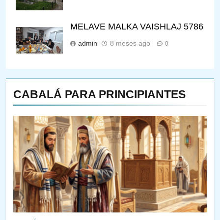
MELAVE MALKA VAISHLAJ 5786
admin
8 meses ago
0
CABALÁ PARA PRINCIPIANTES
143
¿QUIÉN ES SABIO? EL QUE
VE LO QUE VA A NACER
PENSAMIENTO JUDÍO
PIRKEI AVOT
144