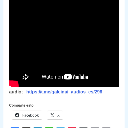
audio:
https://t.me/galeinai_audios_es/298
Comparte esto:
Facebook
X