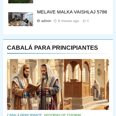
MELAVE MALKA VAISHLAJ 5786
admin
8 meses ago
0
CABALÁ PARA PRINCIPIANTES
143
¿QUIÉN ES SABIO? EL QUE
CABALÁ PRINCIPIANTE
HISTORIAS DE TZADIKIM