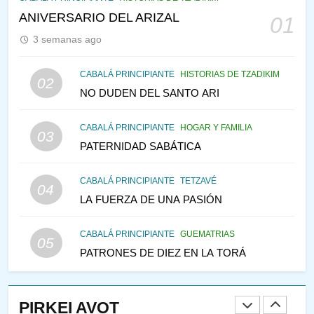
VE LO QUE VA A NACER
ANIVERSARIO DEL ARIZAL
01
PENSAMIENTO JUDÍO
PIRKEI AVOT
3 semanas ago
144
CABALÁ PRINCIPIANTE
HISTORIAS DE TZADIKIM
02
CABALÁ Y JASIDUT: EL
NO DUDEN DEL SANTO ARI
CONSEJO DE LOS PADRES
CABALÁ PRINCIPIANTE
HOGAR Y FAMILIA
PENSAMIENTO JUDÍO
PIRKEI AVOT
03
PATERNIDAD SABÁTICA
145
LA RECONSTRUCCIÓN DEL
CABALÁ PRINCIPIANTE
TETZAVÉ
04
TEMPLO Y LA ALEGRÍA EN
LA FUERZA DE UNA PASIÓN
MEDIO DE LA TRISTEZA
MES DE MENAJEM AV
PENSAMIENTO JUDÍO
CABALÁ PRINCIPIANTE
GUEMATRIAS
05
PATRONES DE DIEZ EN LA TORÁ
146
VEAMOS ¿POR QUÉ
IEHOSHÚA? Y LA QUEJA DE
PIRKEI AVOT
LAS MUJERES
PENSAMIENTO JUDÍO
PIRKEI AVOT