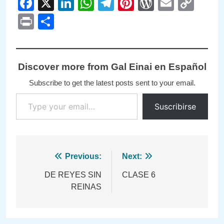
Facebook
X
LinkedIn
WhatsApp
Telegram
Pinterest
WordPre
Email
Cop
Link
Print
Compartir
Discover more from Gal Einai en Español
Subscribe to get the latest posts sent to your email.
Type your email…
Suscribirse
Navegación
Previous:
Next:
de
DE REYES SIN
CLASE 6
REINAS
entradas