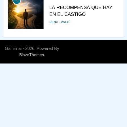
4
LA RECOMPENSA QUE HAY
EN EL CASTIGO
PIRKEI AVOT
5
¿DE DÓNDE VIENES?
Gal Einai - 2026. Powered By
.
BlazeThemes
PIRKEI AVOT
6
JUDAÍSMO PARA TODOS
AJAREI KEDOSHIM
AJAREI MOT - KEDOSHIM
ESTUDIO DE JASIDUT
7
PIRKEI AVOT 2: EL HOMBRE Y
LAS CRIATURAS