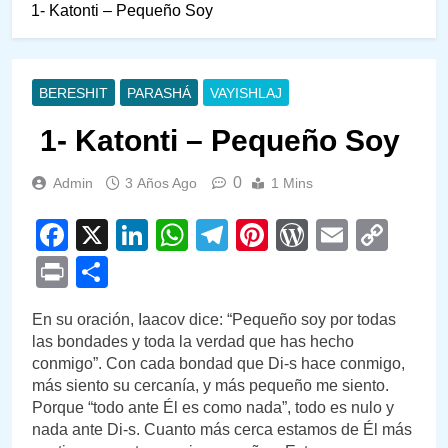
1- Katonti – Pequeño Soy
BERESHIT
PARASHÁ
VAYISHLAJ
1- Katonti – Pequeño Soy
0
Admin
3 Años Ago
1 Mins
Facebook
X
LinkedIn
WhatsApp
Telegram
Pinterest
WordPre
Email
Cop
Link
Print
Compartir
En su oración, Iaacov dice: “Pequeño soy por todas
las bondades y toda la verdad que has hecho
conmigo”. Con cada bondad que Di-s hace conmigo,
más siento su cercanía, y más pequeño me siento.
Porque “todo ante Él es como nada”, todo es nulo y
nada ante Di-s. Cuanto más cerca estamos de Él más