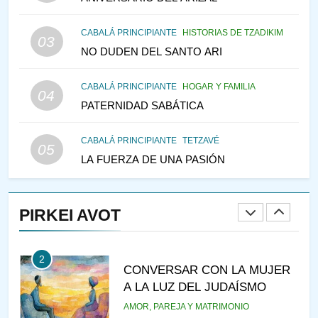
TEMPLO Y LA ALEGRÍA EN
MEDIO DE LA TRISTEZA
MES DE MENAJEM AV
CABALÁ PRINCIPIANTE
HISTORIAS DE TZADIKIM
03
PENSAMIENTO JUDÍO
NO DUDEN DEL SANTO ARI
147
CABALÁ PRINCIPIANTE
HOGAR Y FAMILIA
VEAMOS ¿POR QUÉ
04
PATERNIDAD SABÁTICA
IEHOSHÚA? Y LA QUEJA DE
LAS MUJERES
PENSAMIENTO JUDÍO
PIRKEI AVOT
CABALÁ PRINCIPIANTE
TETZAVÉ
05
LA FUERZA DE UNA PASIÓN
1
RAZI ¿QUIÉN ES SABIO?
PIRKEI AVOT
JASIDUT
NIÑOS
2
CONVERSAR CON LA MUJER
A LA LUZ DEL JUDAÍSMO
AMOR, PAREJA Y MATRIMONIO