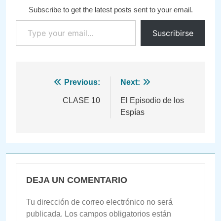
Subscribe to get the latest posts sent to your email.
Type your email…
Suscribirse
Navegación
Previous:
Next:
de
CLASE 10
El Episodio de los
Espías
entradas
DEJA UN COMENTARIO
Tu dirección de correo electrónico no será
publicada.
Los campos obligatorios están