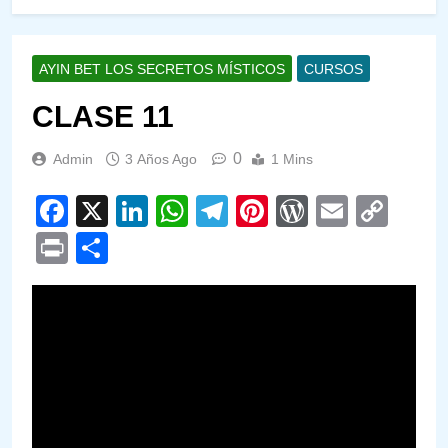
AYIN BET LOS SECRETOS MÍSTICOS
CURSOS
CLASE 11
0
Admin
3 Años Ago
1 Mins
Facebook
X
LinkedIn
WhatsApp
Telegram
Pinterest
WordPre
Email
Cop
Link
Print
Compartir