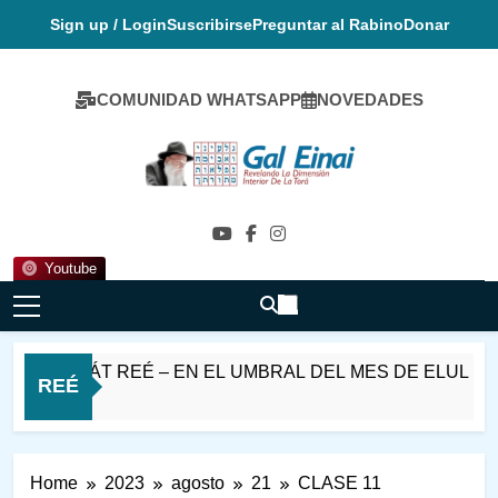
Skip
Sign up / Login
Suscribirse
Preguntar al Rabino
Donar
to
content
COMUNIDAD WHATSAPP
NOVEDADES
Gal Einai En
Español
Youtube
PARASHÁT REÉ – EN EL UMBRAL DEL MES DE ELUL
REÉ
o
Home
2023
agosto
21
CLASE 11