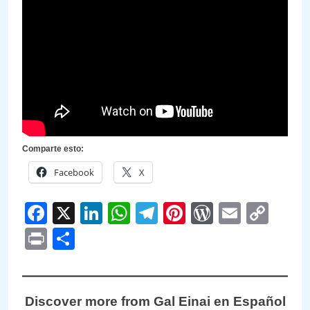
Comparte esto:
Facebook
X
Facebook
X
LinkedIn
WhatsApp
Telegram
Pinterest
WordPre
Email
Cop
Link
Print
Compartir
Discover more from Gal Einai en Español