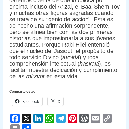
daremos cuenta de que lo coloca por
encima incluso del Arizal, el Baal Shem Tov
y muchas otras figuras sagradas cuando
se trata de su “genio de acción”. Esta es
de hecho una afirmación sorprendente,
pero se alinea bien con las dos primeras
historias que impresionaría a sus jóvenes
estudiantes. Porque Rabi Hilel entendió
que el núcleo del Jasidut, el propósito de
todo servicio Divino (
avoidá
) y toda
comprehensión intelectual (
haskalá
), es
facilitar nuestra dedicación y cumplimiento
de las
mitzvot
en esta vida.
Comparte esto:
Facebook
X
Facebook
X
LinkedIn
WhatsApp
Telegram
Pinterest
WordPre
Email
Cop
Link