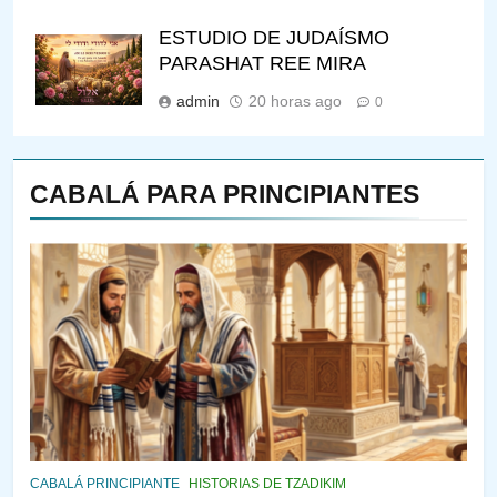
ESTUDIO DE JUDAÍSMO
PARASHAT REE MIRA
admin
20 horas ago
0
CABALÁ PARA PRINCIPIANTES
144
¿QUIÉN ES SABIO? EL QUE
VE LO QUE VA A NACER
PENSAMIENTO JUDÍO
PIRKEI AVOT
145
CABALÁ Y JASIDUT: EL
CABALÁ PRINCIPIANTE
HISTORIAS DE TZADIKIM