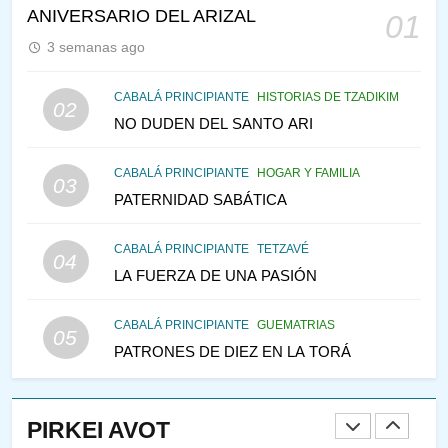
CONSEJO DE LOS PADRES
ANIVERSARIO DEL ARIZAL
01
PENSAMIENTO JUDÍO
PIRKEI AVOT
3 semanas ago
146
CABALÁ PRINCIPIANTE
HISTORIAS DE TZADIKIM
02
LA RECONSTRUCCIÓN DEL
NO DUDEN DEL SANTO ARI
TEMPLO Y LA ALEGRÍA EN
MEDIO DE LA TRISTEZA
MES DE MENAJEM AV
CABALÁ PRINCIPIANTE
HOGAR Y FAMILIA
03
PENSAMIENTO JUDÍO
PATERNIDAD SABÁTICA
147
CABALÁ PRINCIPIANTE
TETZAVÉ
VEAMOS ¿POR QUÉ
04
LA FUERZA DE UNA PASIÓN
IEHOSHÚA? Y LA QUEJA DE
LAS MUJERES
PENSAMIENTO JUDÍO
PIRKEI AVOT
CABALÁ PRINCIPIANTE
GUEMATRIAS
05
PATRONES DE DIEZ EN LA TORÁ
1
RAZI ¿QUIÉN ES SABIO?
PIRKEI AVOT
JASIDUT
NIÑOS