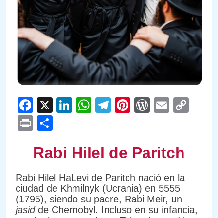
Facebook
X
LinkedIn
WhatsApp
Telegram
Pinterest
WordPre
Email
Cop
Link
Print
Compartir
Rabi Hilel de Paritch
Rabi Hilel HaLevi de Paritch nació en la
ciudad de Khmilnyk (Ucrania) en 5555
(1795), siendo su padre, Rabi Meir, un
jasid
de Chernobyl. Incluso en su infancia,