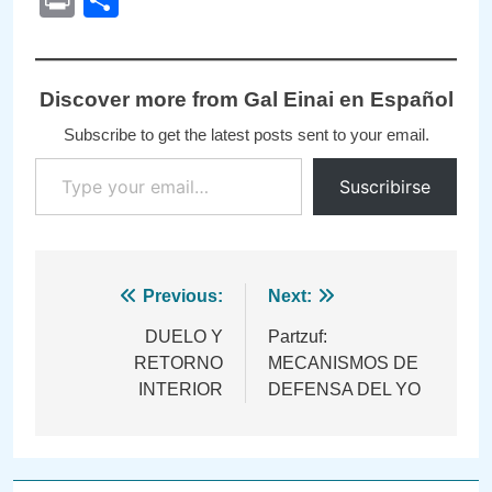
Print
Compartir
Discover more from Gal Einai en Español
Subscribe to get the latest posts sent to your email.
Type your email…
Suscribirse
Navegación
Previous:
Next:
de
DUELO Y
Partzuf:
RETORNO
MECANISMOS DE
entradas
INTERIOR
DEFENSA DEL YO