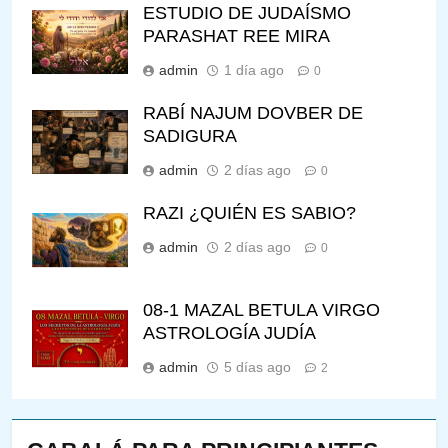
ESTUDIO DE JUDAÍSMO
PARASHAT REE MIRA
admin
1 día ago
0
RABÍ NAJUM DOVBER DE
SADIGURA
admin
2 días ago
0
RAZI ¿QUIÉN ES SABIO?
admin
2 días ago
0
08-1 MAZAL BETULA VIRGO
ASTROLOGÍA JUDÍA
admin
5 días ago
2
144