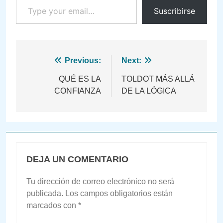
Suscribirse
Navegación
Previous:
Next:
de
QUÉ ES LA
TOLDOT MÁS ALLÁ
CONFIANZA
DE LA LÓGICA
entradas
DEJA UN COMENTARIO
Tu dirección de correo electrónico no será
publicada.
Los campos obligatorios están
marcados con
*