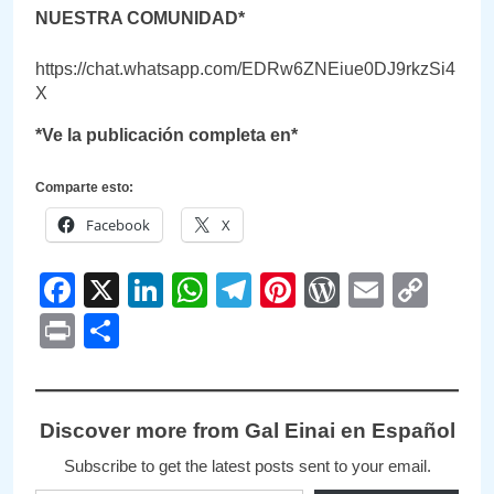
NUESTRA COMUNIDAD*
https://chat.whatsapp.com/EDRw6ZNEiue0DJ9rkzSi4
X
*Ve la publicación completa en*
Comparte esto:
Facebook
X
Facebook
X
LinkedIn
WhatsApp
Telegram
Pinterest
WordPre
Email
Cop
Link
Print
Compartir
Discover more from Gal Einai en Español
Subscribe to get the latest posts sent to your email.
Type your email…