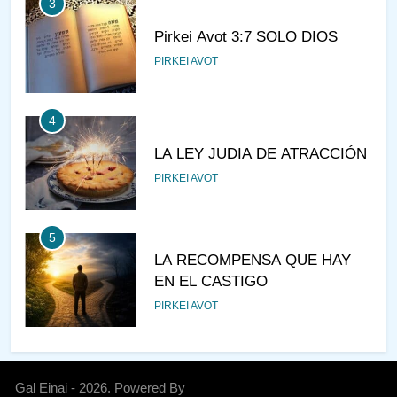
4
LA LEY JUDIA DE ATRACCIÓN
PIRKEI AVOT
5
LA RECOMPENSA QUE HAY
EN EL CASTIGO
PIRKEI AVOT
6
¿DE DÓNDE VIENES?
PIRKEI AVOT
7
JUDAÍSMO PARA TODOS
Gal Einai - 2026. Powered By
AJAREI KEDOSHIM