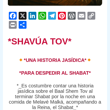
Facebook
X
LinkedIn
WhatsApp
Telegram
Pinterest
WordPre
Email
Cop
Link
Print
Compartir
*SHAVÚA TOV*
*UNA HISTORIA JASÍDICA*
*PARA DESPEDIR AL SHABAT*
*_Es costumbre contar una historia
jasídica sobre el Baal Shem Tov al
terminar Shabat por la noche en una
comida de Melavé Malká, acompañando a
la Reina, el Shabat_*