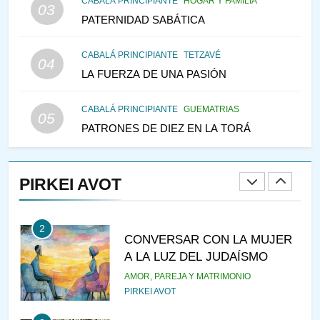
CABALÁ PRINCIPIANTE
HOGAR Y FAMILIA
PENSAMIENTO JUDÍO
PIRKEI AVOT
03
PATERNIDAD SABÁTICA
1
CABALÁ PRINCIPIANTE
TETZAVÉ
04
RAZI ¿QUIÉN ES SABIO?
LA FUERZA DE UNA PASIÓN
JASIDUT
NIÑOS
CABALÁ PRINCIPIANTE
GUEMATRIAS
05
PATRONES DE DIEZ EN LA TORÁ
2
CONVERSAR CON LA MUJER
A LA LUZ DEL JUDAÍSMO
PIRKEI AVOT
AMOR, PAREJA Y MATRIMONIO
PIRKEI AVOT
3
Pirkei Avot 3:7 SOLO DIOS
PIRKEI AVOT