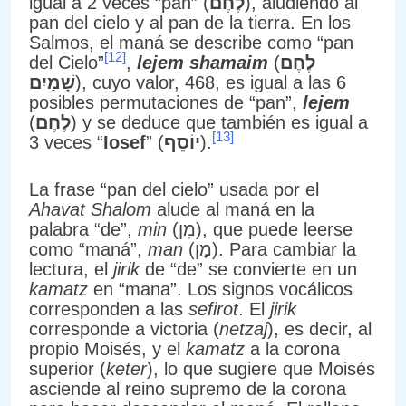
igual a 2 veces “pan” (
לֶחֶם
), aludiendo al
pan del cielo y al pan de la tierra. En los
Salmos, el maná se describe como “pan
[12]
del Cielo”
,
lejem shamaim
(
לֶחֶם
שָׁמַיִם
), cuyo valor, 468, es igual a las 6
posibles permutaciones de “pan”,
lejem
(
לֶחֶם
) y se deduce que también es igual a
[13]
3 veces “
Iosef
” (
יוֹסֵף
).
La frase “pan del cielo” usada por el
Ahavat Shalom
alude al maná en la
palabra “de”,
min
(מִן), que puede leerse
como “maná”,
man
(מָן). Para cambiar la
lectura, el
jirik
de “de” se convierte en un
kamatz
en “mana”. Los signos vocálicos
corresponden a las
sefirot
. El
jirik
corresponde a victoria (
netzaj
), es decir, al
propio Moisés, y el
kamatz
a la corona
superior (
keter
), lo que sugiere que Moisés
asciende al reino supremo de la corona