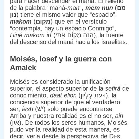
para hacer descender el maná. El relleno
de la palabra “maná-
man
“,
mem nun
(
מם
נון
) tiene el mismo valor que “espacio”,
makom
(
מָקוֹם
) que en el versículo
“contempla, hay un espacio Conmigo”,
Hiné makom ití
(הִנֵּה מָקוֹם אִתִּי), la fuente
del descenso del maná hacia los israelitas.
Moisés, Iosef y la guerra con
Amalek
Moisés es considerado la unificación
superior, el aspecto superior de la
sefirá
de
conocimiento,
daat elion
(דַּעַת עֶלְיוֹן), la
conciencia superior de que el verdadero
ser,
iesh
(יֵשׁ) solo puede encontrarse
Arriba y nuestra realidad es el no ser,
ain
(אָיִן). De todos los seres humanos, Moisés
pudo ver la realidad de esta manera, es
decir, verla desde la perspectiva de Di-s.