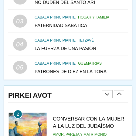
NO DUDEN DEL SANTO ARI
TEMPLO Y LA ALEGRÍA EN
MEDIO DE LA TRISTEZA
MES DE MENAJEM AV
CABALÁ PRINCIPIANTE
HOGAR Y FAMILIA
03
PENSAMIENTO JUDÍO
PATERNIDAD SABÁTICA
147
CABALÁ PRINCIPIANTE
TETZAVÉ
VEAMOS ¿POR QUÉ
04
LA FUERZA DE UNA PASIÓN
IEHOSHÚA? Y LA QUEJA DE
LAS MUJERES
PENSAMIENTO JUDÍO
PIRKEI AVOT
CABALÁ PRINCIPIANTE
GUEMATRIAS
05
PATRONES DE DIEZ EN LA TORÁ
1
RAZI ¿QUIÉN ES SABIO?
PIRKEI AVOT
JASIDUT
NIÑOS
2
CONVERSAR CON LA MUJER
A LA LUZ DEL JUDAÍSMO
AMOR, PAREJA Y MATRIMONIO