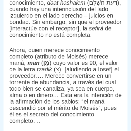
conocimiento,
daat hashalem
(דַּעַת הַשָּׁלֵם),
cuando hay una interinclusión del lado
izquierdo en el lado derecho – juicios en
bondad. Sin embargo, sin que el proveedor
[interactúe con el receptor], la
sefirá
de
conocimiento no está completa.
Ahora, quien merece conocimiento
completo (atributo de Moisés) merece
maná,
man
(
מָן
) cuyo valor es 90, el valor
de la letra
tzadik
(צ), [aludiendo a Iosef] el
proveedor…. Merece convertirse en un
torrente de abundancia, a través del cual
todo bien se canaliza, ya sea en cuerpo,
alma o en dinero… Esta era la intención de
la afirmación de los sabios: “el maná
descendió por el mérito de Moisés”, pues
él es el secreto del conocimiento
completo….