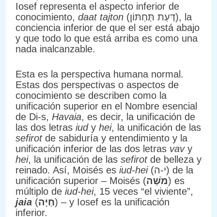
Iosef representa el aspecto inferior de
conocimiento,
daat tajton
(דַּעַת תַּחְתּוֹן), la
conciencia inferior de que el ser está abajo
y que todo lo que está arriba es como una
nada inalcanzable.
Esta es la perspectiva humana normal.
Estas dos perspectivas o aspectos de
conocimiento se describen como la
unificación superior en el Nombre esencial
de Di-s,
Havaia
, es decir, la unificación de
las dos letras
iud
y
hei
, la unificación de las
sefirot
de sabiduría y entendimiento y la
unificación inferior de las dos letras
vav
y
hei
, la unificación de las
sefirot
de belleza y
reinado. Así, Moisés es
iud-hei
(י-ה) de la
unificación superior – Moisés (
מֹשֶׁה
) es
múltiplo de
iud-hei
, 15 veces “el viviente”,
jaia
(
חַיָּה
) – y Iosef es la unificación
inferior.