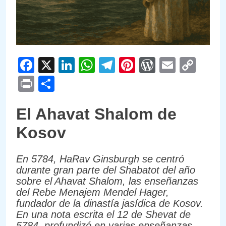
Facebook
X
LinkedIn
WhatsApp
Telegram
Pinterest
WordPre
Email
Cop
Link
Print
Compartir
El Ahavat Shalom de
Kosov
En 5784, HaRav Ginsburgh se centró
durante gran parte del Shabatot del año
sobre el Ahavat Shalom, las enseñanzas
del Rebe Menajem Mendel Hager,
fundador de la dinastía jasídica de Kosov.
En una nota escrita el 12 de Shevat de
5784, profundizó en varias enseñanzas