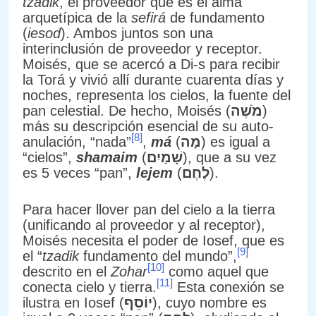
tzadik
, el proveedor que es el alma
arquetípica de la
sefirá
de fundamento
(
iesod
). Ambos juntos son una
interinclusión de proveedor y receptor.
Moisés, que se acercó a Di-s para recibir
la Torá y vivió allí durante cuarenta días y
noches, representa los cielos, la fuente del
pan celestial. De hecho, Moisés (
מֹשֶׁה
)
más su descripción esencial de su auto-
[8]
anulación, “nada”
,
má
(
מָה
) es igual a
“cielos”,
shamaim
(
שָׁמַיִם
), que a su vez
es 5 veces “pan”,
lejem
(
לֶחֶם
).
Para hacer llover pan del cielo a la tierra
(unificando al proveedor y al receptor),
Moisés necesita el poder de Iosef, que es
[9]
el “
tzadik
fundamento del mundo”,
[10]
descrito en el
Zohar
como aquel que
[11]
conecta cielo y tierra.
Esta conexión se
ilustra en Iosef (
יוֹסֵף
), cuyo nombre es