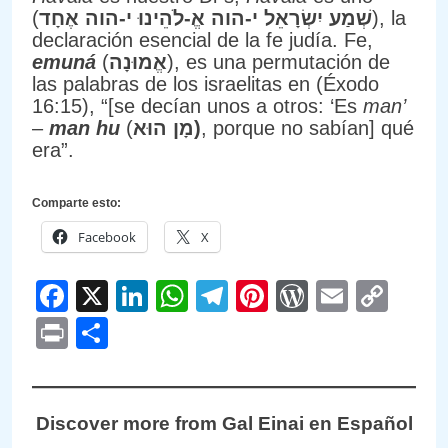
(
שְׁמַע יִשְׂרָאֵל י-הוה אֱ-לֹהֵינוּ י-הוה אֶחָד
), la
declaración esencial de la fe judía. Fe,
emuná
(
אֱמוּנָה
), es una permutación de
las palabras de los israelitas en (Éxodo
16:15), “[se decían unos a otros: ‘Es
man’
–
man hu
(
מָן הוּא)
, porque no sabían] qué
era”.
Comparte esto:
Facebook
X
Facebook
X
LinkedIn
WhatsApp
Telegram
Pinterest
WordPre
Email
Cop
Link
Print
Compartir
Discover more from Gal Einai en Español