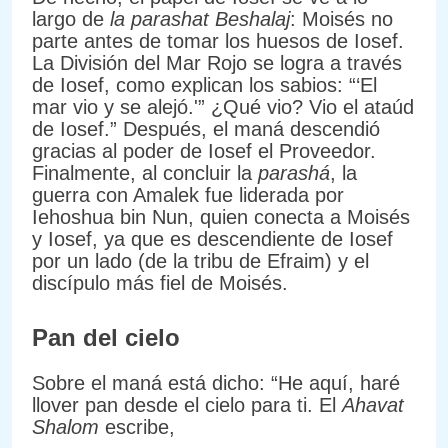
largo de
la parashat Beshalaj
: Moisés no
parte antes de tomar los huesos de Iosef.
La División del Mar Rojo se logra a través
de Iosef, como explican los sabios: “‘El
mar vio y se alejó.'” ¿Qué vio? Vio el ataúd
de Iosef.” Después, el maná descendió
gracias al poder de Iosef el Proveedor.
Finalmente, al concluir la
parashá
, la
guerra con Amalek fue liderada por
Iehoshua bin Nun, quien conecta a Moisés
y Iosef, ya que es descendiente de Iosef
por un lado (de la tribu de Efraim) y el
discípulo más fiel de Moisés.
Pan del cielo
Sobre el maná está dicho: “He aquí, haré
llover pan desde el cielo para ti. El
Ahavat
Shalom
escribe,