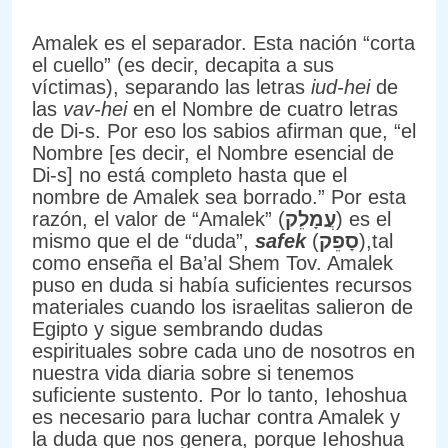
Amalek es el separador. Esta nación “corta
el cuello” (es decir, decapita a sus
víctimas), separando las letras
iud-hei
de
las
vav-hei
en el Nombre de cuatro letras
de Di-s. Por eso los sabios afirman que, “el
Nombre [es decir, el Nombre esencial de
Di-s] no está completo hasta que el
nombre de Amalek sea borrado.” Por esta
razón, el valor de “Amalek” (
עֲמָלֵק
) es el
mismo que el de “duda”,
safek
(
סָפֵק
),tal
como enseña el Ba’al Shem Tov. Amalek
puso en duda si había suficientes recursos
materiales cuando los israelitas salieron de
Egipto y sigue sembrando dudas
espirituales sobre cada uno de nosotros en
nuestra vida diaria sobre si tenemos
suficiente sustento. Por lo tanto, Iehoshua
es necesario para luchar contra Amalek y
la duda que nos genera, porque Iehoshua