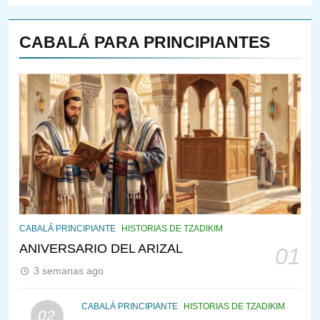
CABALÁ PARA PRINCIPIANTES
144
¿QUIÉN ES SABIO? EL QUE
VE LO QUE VA A NACER
PENSAMIENTO JUDÍO
PIRKEI AVOT
145
CABALÁ Y JASIDUT: EL
CABALÁ PRINCIPIANTE
HISTORIAS DE TZADIKIM
CONSEJO DE LOS PADRES
ANIVERSARIO DEL ARIZAL
01
PENSAMIENTO JUDÍO
PIRKEI AVOT
3 semanas ago
146
CABALÁ PRINCIPIANTE
HISTORIAS DE TZADIKIM
02
LA RECONSTRUCCIÓN DEL