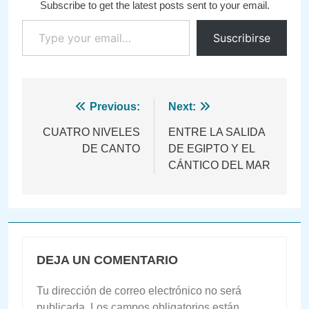
Subscribe to get the latest posts sent to your email.
Type your email…
Suscribirse
Navegación
Previous:
Next:
de
CUATRO NIVELES
ENTRE LA SALIDA
DE CANTO
DE EGIPTO Y EL
entradas
CÁNTICO DEL MAR
DEJA UN COMENTARIO
Tu dirección de correo electrónico no será
publicada.
Los campos obligatorios están