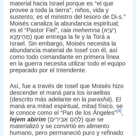
material hacia Israel porque es “el que
provee a toda la tierra”, niños, vida y
sustento; es el ministro del tesoro de Di-s.”
Moisés canaliza la abundancia espiritual;
es el “Pastor Fiel”,
raia mehemna
(רָעֲיָא
מְהֵימָנָא) que entrega la fe y la Torá a
Israel. Sin embargo, Moisés necesita la
abundancia material de Iosef con él, así
como todo comandante en primera línea
en la guerra necesita utilizar todo el equipo
preparado por el Intendente.
Así, fue a través de Iosef que Moisés hizo
descender el maná para los israelitas
(descrito más adelante en la
parashá
). El
maná era mitad espiritual, mitad físico, se
[4]
le conoce como el “Pan de los Ángeles”
,
lejem abirim
(לֶחֶם אַבִּירִים) que se
materializó y se convirtió en alimento
humano, pero permaneció puro y refinado