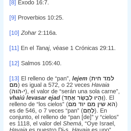
[8]
Éxodo 16:7.
[9]
Proverbios 10:25.
[10]
Zohar
2:116a.
[11]
En el
Tanaj
, véase 1 Crónicas 29:11.
[12]
Salmos 105:40.
[13]
El relleno de “pan”,
lejem
(
למד חית
מם
) es igual a 572, o 22 veces
Havaia
(
י-הוה
), el valor de “serán una sola carne”,
vhaiú levasar ejad
(
וְהָיוּ לְבָשָׂר אֶחָד
). El
relleno de “los cielos” (
הא שין מם יוד מם
)
es de 546, o 7 veces “pan” (
לֶחֶם
). En
conjunto, el relleno de “pan [de]” y “cielos”
es 1118, el valor del
Shemá
, “Oye Israel,
Havaia
es nuestro Di-s,
Havaia
es uno”