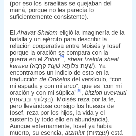
(por eso los israelitas se quejaban del
maná, porque no les parecía lo
suficientemente consistente).
El
Ahavat Shalom
eligió la imaginería de la
batalla y un ejército para describir la
relación cooperativa entre Moisés y Iosef
porque la oración se compara con la
[5]
guerra en el
Zohar
, sheat tzelota sheat
kerava
(שְׁעַת צְלוֹתָא שְׁעַת קְרָבָא). Ya
encontramos un indicio de esto en la
traducción
de Onkelos
del versículo, “con
mi espada y con mi arco”, que es “con mi
[6]
oración y con mi súplica”
,
bitzloti uvevauti
(בִּצְלוֹתִי וּבְבָעוּתִי). Moisés reza por la fe,
pero llevándose consigo los huesos de
Iosef, reza por los hijos, la vida y el
sustento (y todo ello en abundancia).
Aunque externamente, Iosef ya había
muerto, su esencia,
atzmiut
(עַצְמִיּוּת) está