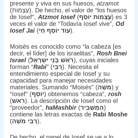
presente y viva en sus huesos,
atzamot
(עֲצָמוֹת). De hecho, el valor de “los huesos
de Iosef”,
Atzmot Iosef
(
עַצְמוֹת יוֹסֵף
) es 3
veces el valor de “Todavía Iosef vive”,
Od
Iosef Jai
(
עוֹד יוֹסֵף חַי
).
Moisés es conocido como “la cabeza [es
decir, el líder] de los israelitas”,
Rosh Bnei
Israel
(
רֹאשׁ בְּנֵי יִשְׂרָאֵל
), cuyas iniciales
forman “
Rabi
” (
רַבִּי
). Necesita el
entendimiento especial de Iosef y su
capacidad para manejar necesidades
materiales. Sumando “Moisés” (
מֹשֶׁה
) y
“Iosef” (
יוֹסֵף
) obtenemos “cabeza”,
rosh
(
רֹאשׁ
). La descripción de Iosef como el
“proveedor”,
haMashbir
(
הַמַּשְׁבִּיר
)
contiene las letras exactas de
Rabi Moshe
(
רַבִּי מֹשֶׁה
).
De hecho, el papel de Iosef se ve a lo