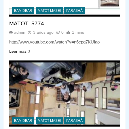
BAMIDBAR
MATOT MASEI
PARASHÁ
MATOT 5774
admin
3 años ago
0
1 mins
http://www.youtube.com/watch?v=n6cpq7KUIao
Leer más
BAMIDBAR
MATOT MASEI
PARASHÁ