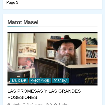
Page 3
Matot Masei
BAMIDBAR
MATOT MASEI
PARASHÁ
LAS PROMESAS Y LAS GRANDES
POSESIONES
admin
3 años ago
0
3 mins