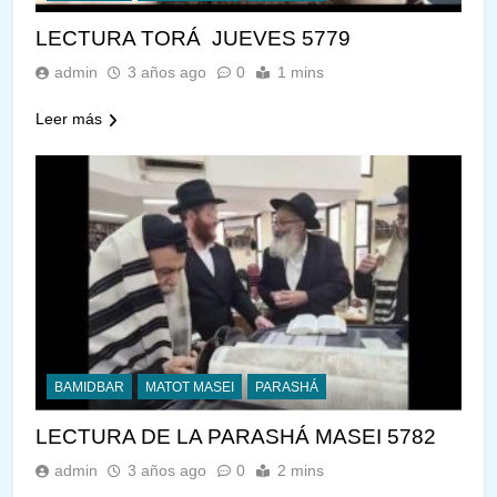
LECTURA TORÁ JUEVES 5779
admin
3 años ago
0
1 mins
Leer más
BAMIDBAR
MATOT MASEI
PARASHÁ
LECTURA DE LA PARASHÁ MASEI 5782
admin
3 años ago
0
2 mins