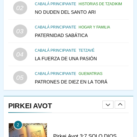
145
CABALÁ PRINCIPIANTE
HISTORIAS DE TZADIKIM
02
LA RECONSTRUCCIÓN DEL
NO DUDEN DEL SANTO ARI
TEMPLO Y LA ALEGRÍA EN
MEDIO DE LA TRISTEZA
MES DE MENAJEM AV
CABALÁ PRINCIPIANTE
HOGAR Y FAMILIA
03
PENSAMIENTO JUDÍO
PATERNIDAD SABÁTICA
146
CABALÁ PRINCIPIANTE
TETZAVÉ
VEAMOS ¿POR QUÉ
04
LA FUERZA DE UNA PASIÓN
IEHOSHÚA? Y LA QUEJA DE
LAS MUJERES
PENSAMIENTO JUDÍO
PIRKEI AVOT
CABALÁ PRINCIPIANTE
GUEMATRIAS
05
PATRONES DE DIEZ EN LA TORÁ
1
CONVERSAR CON LA MUJER
A LA LUZ DEL JUDAÍSMO
PIRKEI AVOT
AMOR, PAREJA Y MATRIMONIO
PIRKEI AVOT
2
Pirkei Avot 3:7 SOLO DIOS