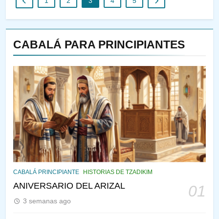
1
2
3
4
5
CABALÁ PARA PRINCIPIANTES
143
¿QUIÉN ES SABIO? EL QUE
VE LO QUE VA A NACER
PENSAMIENTO JUDÍO
PIRKEI AVOT
144
CABALÁ Y JASIDUT: EL
CABALÁ PRINCIPIANTE
HISTORIAS DE TZADIKIM
CONSEJO DE LOS PADRES
ANIVERSARIO DEL ARIZAL
01
PENSAMIENTO JUDÍO
PIRKEI AVOT
3 semanas ago