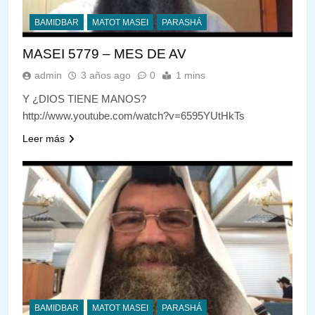
BAMIDBAR
MATOT MASEI
PARASHÁ
MASEI 5779 – MES DE AV
admin
3 años ago
0
1 mins
Y ¿DIOS TIENE MANOS?
http://www.youtube.com/watch?v=6595YUtHkTs
Leer más
BAMIDBAR
MATOT MASEI
PARASHÁ