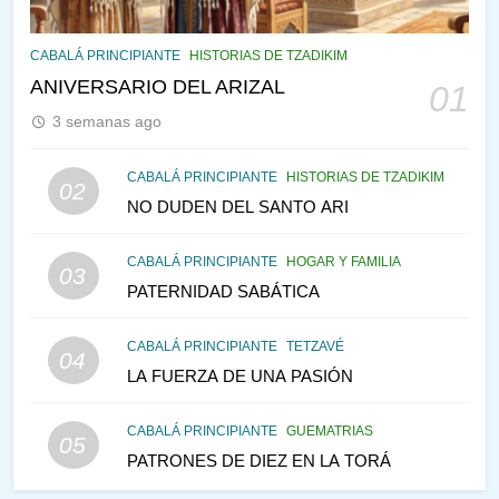
145
CABALÁ Y JASIDUT: EL
CABALÁ PRINCIPIANTE
HISTORIAS DE TZADIKIM
CONSEJO DE LOS PADRES
ANIVERSARIO DEL ARIZAL
01
PENSAMIENTO JUDÍO
PIRKEI AVOT
3 semanas ago
146
CABALÁ PRINCIPIANTE
HISTORIAS DE TZADIKIM
02
LA RECONSTRUCCIÓN DEL
NO DUDEN DEL SANTO ARI
TEMPLO Y LA ALEGRÍA EN
MEDIO DE LA TRISTEZA
MES DE MENAJEM AV
CABALÁ PRINCIPIANTE
HOGAR Y FAMILIA
03
PENSAMIENTO JUDÍO
PATERNIDAD SABÁTICA
147
CABALÁ PRINCIPIANTE
TETZAVÉ
VEAMOS ¿POR QUÉ
04
LA FUERZA DE UNA PASIÓN
IEHOSHÚA? Y LA QUEJA DE
LAS MUJERES
PENSAMIENTO JUDÍO
PIRKEI AVOT
CABALÁ PRINCIPIANTE
GUEMATRIAS
05
PATRONES DE DIEZ EN LA TORÁ
1