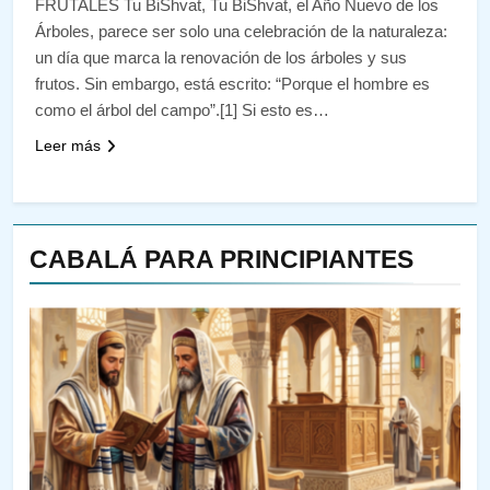
FRUTALES Tu BiShvat, Tu BiShvat, el Año Nuevo de los
Árboles, parece ser solo una celebración de la naturaleza:
un día que marca la renovación de los árboles y sus
frutos. Sin embargo, está escrito: “Porque el hombre es
como el árbol del campo”.[1] Si esto es…
Leer más
CABALÁ PARA PRINCIPIANTES
144
¿QUIÉN ES SABIO? EL QUE
VE LO QUE VA A NACER
PENSAMIENTO JUDÍO
PIRKEI AVOT