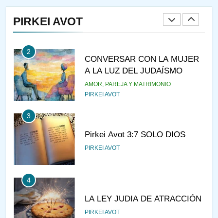
RAZI ¿QUIÉN ES SABIO?
PIRKEI AVOT
JASIDUT
NIÑOS
2
CONVERSAR CON LA MUJER
A LA LUZ DEL JUDAÍSMO
AMOR, PAREJA Y MATRIMONIO
PIRKEI AVOT
3
Pirkei Avot 3:7 SOLO DIOS
PIRKEI AVOT
4
LA LEY JUDIA DE ATRACCIÓN
PIRKEI AVOT