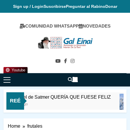
Skip
Sign up / Login
Suscribirse
Preguntar al Rabino
Donar
to
content
COMUNIDAD WHATSAPP
NOVEDADES
Gal Einai En
Español
Youtube
Rabi Ioel de Satmer QUERÍA QUE FUESE FELIZ
REÉ
9 Horas Ago
Home
frutales