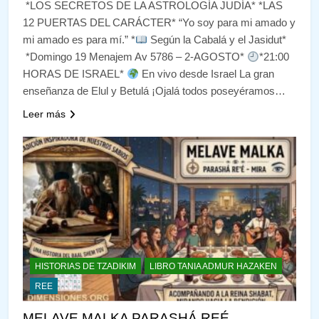
*LOS SECRETOS DE LA ASTROLOGÍA JUDÍA* *LAS
12 PUERTAS DEL CARÁCTER* “Yo soy para mi amado y
mi amado es para mí.” *
Según la Cabalá y el Jasidut*
*Domingo 19 Menajem Av 5786 – 2-AGOSTO*
*21:00
HORAS DE ISRAEL*
En vivo desde Israel La gran
enseñanza de Elul y Betulá ¡Ojalá todos poseyéramos…
Leer más
HISTORIAS DE TZADIKIM
LIBRO TANIA ADMUR HAZAKEN
REE
MELAVE MALKA PARASHÁ REÉ