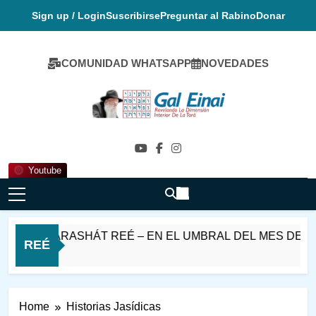
Skip
Sign up / Login
Suscribirse
Preguntar al Rabino
Donar
to
content
COMUNIDAD WHATSAPP
NOVEDADES
Gal Einai En
Español
Youtube
T PARASHÁT REÉ – EN EL UMBRAL DEL MES DE ELUL
REÉ
o
Home
Historias Jasídicas