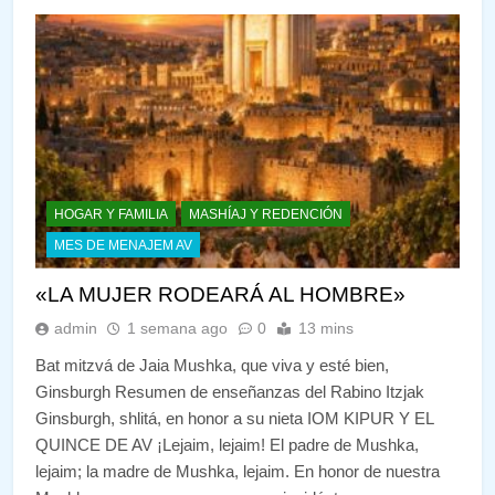
HOGAR Y FAMILIA
MASHÍAJ Y REDENCIÓN
MES DE MENAJEM AV
«LA MUJER RODEARÁ AL HOMBRE»
admin
1 semana ago
0
13 mins
Bat mitzvá de Jaia Mushka, que viva y esté bien,
Ginsburgh Resumen de enseñanzas del Rabino Itzjak
Ginsburgh, shlitá, en honor a su nieta IOM KIPUR Y EL
QUINCE DE AV ¡Lejaim, lejaim! El padre de Mushka,
lejaim; la madre de Mushka, lejaim. En honor de nuestra