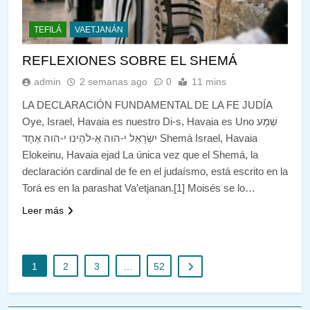
TEFILÁ
VAETJANÁN
REFLEXIONES SOBRE EL SHEMÁ
admin
2 semanas ago
0
11 mins
LA DECLARACIÓN FUNDAMENTAL DE LA FE JUDÍA
Oye, Israel, Havaia es nuestro Di-s, Havaia es Uno שְׁמָע
יִשְׂרָאֵל י-הוה אֶ-לֹהֵינוּ י-הוה אֶחָד Shemá Israel, Havaia
Elokeinu, Havaia ejad La única vez que el Shemá, la
declaración cardinal de fe en el judaísmo, está escrito en la
Torá es en la parashat Va’etjanan.[1] Moisés se lo…
Leer más
1
2
3
…
52