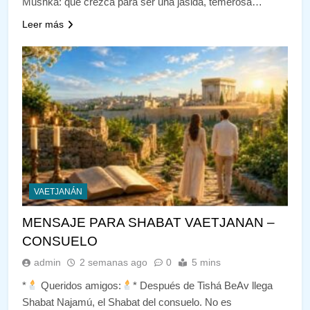
Mushka: que crezca para ser una jasidá, temerosa…
Leer más
VAETJANÁN
MENSAJE PARA SHABAT VAETJANAN –
CONSUELO
admin
2 semanas ago
0
5 mins
*
Queridos amigos:
* Después de Tishá BeAv llega
Shabat Najamú, el Shabat del consuelo. No es