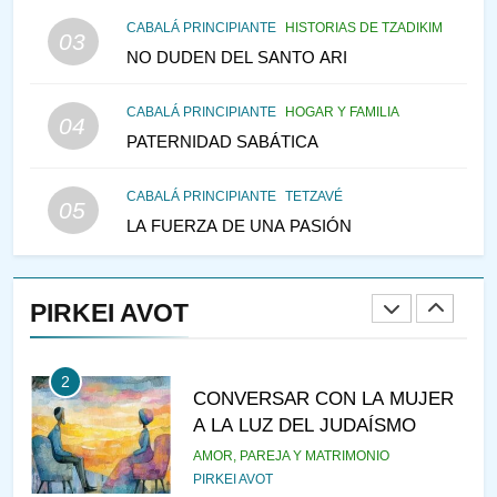
MEDIO DE LA TRISTEZA
MES DE MENAJEM AV
CABALÁ PRINCIPIANTE
HISTORIAS DE TZADIKIM
03
PENSAMIENTO JUDÍO
NO DUDEN DEL SANTO ARI
147
CABALÁ PRINCIPIANTE
HOGAR Y FAMILIA
VEAMOS ¿POR QUÉ
04
PATERNIDAD SABÁTICA
IEHOSHÚA? Y LA QUEJA DE
LAS MUJERES
PENSAMIENTO JUDÍO
PIRKEI AVOT
CABALÁ PRINCIPIANTE
TETZAVÉ
05
LA FUERZA DE UNA PASIÓN
1
RAZI ¿QUIÉN ES SABIO?
PIRKEI AVOT
JASIDUT
NIÑOS
2
CONVERSAR CON LA MUJER
A LA LUZ DEL JUDAÍSMO
AMOR, PAREJA Y MATRIMONIO
PIRKEI AVOT