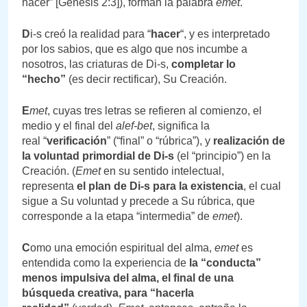
hacer” [Génesis 2:3]), forman la palabra
emet
.
D
i-s creó la realidad para “
hacer
“, y es interpretado
por los sabios, que es algo que nos incumbe a
nosotros, las criaturas de Di-s,
completar lo
“hecho”
(es decir rectificar), Su Creación.
E
met
, cuyas tres letras se refieren al comienzo, el
medio y el final del
alef-bet
, significa la
real “
verificación
” (“final” o “rúbrica”), y
realización de
la voluntad primordial de Di-s
(el “principio”) en la
Creación. (
Emet
en su sentido intelectual,
representa
el plan de Di-s para la existencia
, el cual
sigue a Su voluntad y precede a Su rúbrica, que
corresponde a la etapa “intermedia” de
emet
).
C
omo una emoción espiritual del alma,
emet
es
entendida como la experiencia de
la “conducta”
menos impulsiva del alma, el final de una
búsqueda creativa, para “hacerla