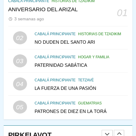
CABALÁ PRINCIPIANTE
HISTORIAS DE TZADIKIM
TEMPLO Y LA ALEGRÍA EN
ANIVERSARIO DEL ARIZAL
01
MEDIO DE LA TRISTEZA
MES DE MENAJEM AV
3 semanas ago
PENSAMIENTO JUDÍO
146
CABALÁ PRINCIPIANTE
HISTORIAS DE TZADIKIM
02
CABALÁ Y JASIDUT: EL
NO DUDEN DEL SANTO ARI
CONSEJO DE LOS PADRES
CABALÁ PRINCIPIANTE
HOGAR Y FAMILIA
PENSAMIENTO JUDÍO
PIRKEI AVOT
03
PATERNIDAD SABÁTICA
147
CABALÁ PRINCIPIANTE
TETZAVÉ
VEAMOS ¿POR QUÉ
04
LA FUERZA DE UNA PASIÓN
IEHOSHÚA? Y LA QUEJA DE
LAS MUJERES
PENSAMIENTO JUDÍO
PIRKEI AVOT
CABALÁ PRINCIPIANTE
GUEMATRIAS
05
PATRONES DE DIEZ EN LA TORÁ
1
RAZI ¿QUIÉN ES SABIO?
PIRKEI AVOT
JASIDUT
NIÑOS