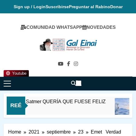
Skip
Sign up / Login
Suscribirse
Preguntar al Rabino
Donar
to
content
COMUNIDAD WHATSAPP
NOVEDADES
Gal Einai En
Español
Youtube
i Ioel de Satmer QUERÍA QUE FUESE FELIZ
REÉ
inutos Ago
Home
2021
septiembre
23
Emet Verdad