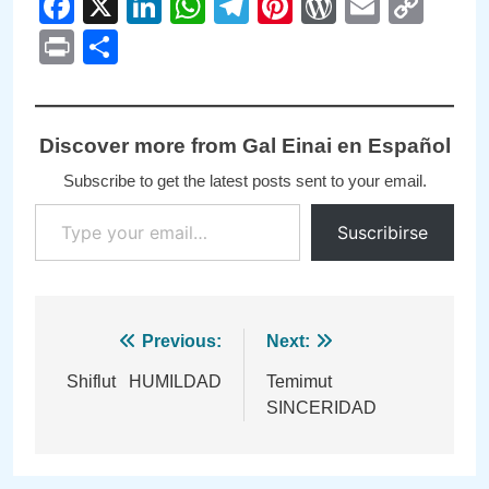
Facebook
X
LinkedIn
WhatsApp
Telegram
Pinterest
WordPre
Email
Cop
Link
Print
Compartir
Discover more from Gal Einai en Español
Subscribe to get the latest posts sent to your email.
Type your email…
Suscribirse
Navegación
Previous:
Next:
de
Shiflut HUMILDAD
Temimut
SINCERIDAD
entradas