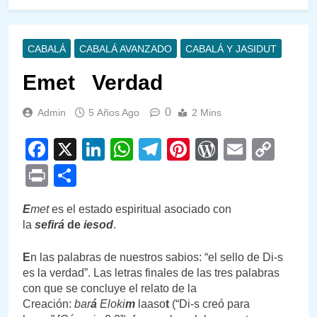
CABALÁ
CABALÁ AVANZADO
CABALÁ Y JASIDUT
Emet Verdad
0
Admin
5 Años Ago
2 Mins
Facebook
X
LinkedIn
WhatsApp
Telegram
Pinterest
WordPre
Email
Cop
Link
Print
Compartir
E
met
es el estado espiritual asociado con
la
sefirá
de
iesod
.
E
n las palabras de nuestros sabios: “el sello de Di-s
es la verdad”. Las letras finales de las tres palabras
con que se concluye el relato de la
Creación:
bar
á
Eloki
m
laaso
t
(“Di-s creó para