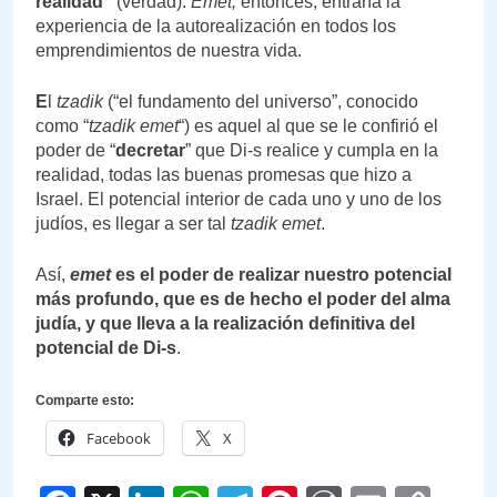
realidad”
(verdad).
Emet,
entonces, entraña la
experiencia de la autorealización en todos los
emprendimientos de nuestra vida.
E
l
tzadik
(“el fundamento del universo”, conocido
como “
tzadik emet
“) es aquel al que se le confirió el
poder de “
decretar
” que Di-s realice y cumpla en la
realidad, todas las buenas promesas que hizo a
Israel. El potencial interior de cada uno y uno de los
judíos, es llegar a ser tal
tzadik emet
.
Así,
emet
es el poder de realizar nuestro potencial
más profundo, que es de hecho el poder del alma
judía, y que lleva a la realización definitiva del
potencial de Di-s
.
Comparte esto:
Facebook
X