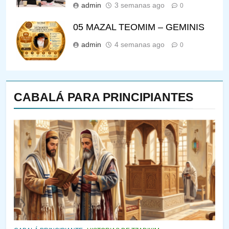
admin
3 semanas ago
0
05 MAZAL TEOMIM – GEMINIS
admin
4 semanas ago
0
CABALÁ PARA PRINCIPIANTES
144
¿QUIÉN ES SABIO? EL QUE
VE LO QUE VA A NACER
PENSAMIENTO JUDÍO
PIRKEI AVOT
145
LA RECONSTRUCCIÓN DEL