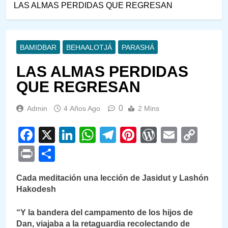
LAS ALMAS PERDIDAS QUE REGRESAN
BAMIDBAR
BEHAALOTJÁ
PARASHÁ
LAS ALMAS PERDIDAS
QUE REGRESAN
0
Admin
4 Años Ago
2 Mins
Facebook
X
LinkedIn
WhatsApp
Telegram
Pinterest
WordPre
Email
Cop
Link
Print
Compartir
Cada meditación una lección de Jasidut y Lashón
Hakodesh
“Y la bandera del campamento de los hijos de
Dan, viajaba a la retaguardia recolectando de