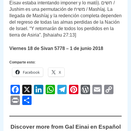
Eisav estaba intentando imponer y lo mató). חשים /
Jushim es una permutación de משיח / Mashíaj. La
llegada de Mashíaj y la redención completa dependen
del regreso de todas las almas perdidas de la Nación
de Israel. “Y retornarán de todos los perdidos en la
tierra de Asiria”. [Ishaiahu 27:13]
Viernes 18 de Sivan 5778 – 1 de junio 2018
Comparte esto:
Facebook
X
Facebook
X
LinkedIn
WhatsApp
Telegram
Pinterest
WordPre
Email
Cop
Link
Print
Compartir
Discover more from Gal Einai en Español