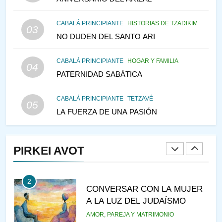
TEMPLO Y LA ALEGRÍA EN
MEDIO DE LA TRISTEZA
MES DE MENAJEM AV
CABALÁ PRINCIPIANTE
HISTORIAS DE TZADIKIM
03
PENSAMIENTO JUDÍO
NO DUDEN DEL SANTO ARI
147
CABALÁ PRINCIPIANTE
HOGAR Y FAMILIA
VEAMOS ¿POR QUÉ
04
PATERNIDAD SABÁTICA
IEHOSHÚA? Y LA QUEJA DE
LAS MUJERES
PENSAMIENTO JUDÍO
PIRKEI AVOT
CABALÁ PRINCIPIANTE
TETZAVÉ
05
LA FUERZA DE UNA PASIÓN
1
RAZI ¿QUIÉN ES SABIO?
PIRKEI AVOT
JASIDUT
NIÑOS
2
CONVERSAR CON LA MUJER
A LA LUZ DEL JUDAÍSMO
AMOR, PAREJA Y MATRIMONIO