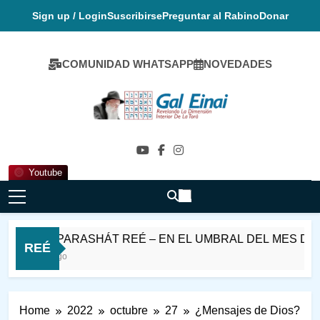
Skip
Sign up / Login
Suscribirse
Preguntar al Rabino
Donar
to
content
COMUNIDAD WHATSAPP
NOVEDADES
Gal Einai En
Español
Youtube
SHABAT PARASHÁT REÉ – EN EL UMBRAL DEL MES DE E
REÉ
0 Minutos Ago
Home
2022
octubre
27
¿Mensajes de Dios?