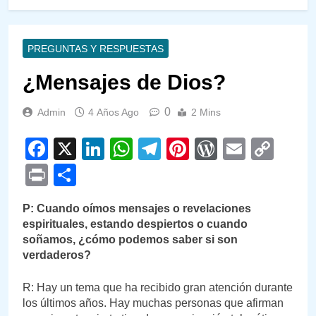
PREGUNTAS Y RESPUESTAS
¿Mensajes de Dios?
0
Admin
4 Años Ago
2 Mins
Facebook
X
LinkedIn
WhatsApp
Telegram
Pinterest
WordPre
Email
Cop
Link
Print
Compartir
P: Cuando oímos mensajes o revelaciones
espirituales, estando despiertos o cuando
soñamos, ¿cómo podemos saber si son
verdaderos?
R: Hay un tema que ha recibido gran atención durante
los últimos años. Hay muchas personas que afirman