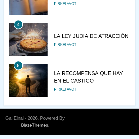
PIRKEI AVOT
4
LA LEY JUDIA DE ATRACCIÓN
PIRKEI AVOT
5
LA RECOMPENSA QUE HAY
EN EL CASTIGO
PIRKEI AVOT
6
¿DE DÓNDE VIENES?
Gal Einai - 2026. Powered By
.
BlazeThemes
PIRKEI AVOT