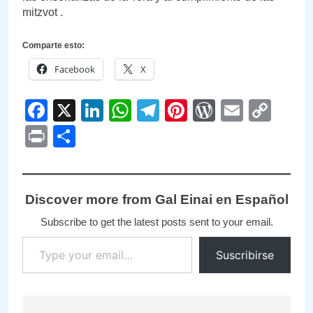
mitzvot .
Comparte esto:
Facebook
X
Facebook
X
LinkedIn
WhatsApp
Telegram
Pinterest
WordPre
Email
Cop
Link
Print
Compartir
Discover more from Gal Einai en Español
Subscribe to get the latest posts sent to your email.
Type your email…
Suscribirse