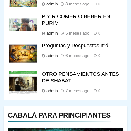
admin
3 meses ago
0
P Y R COMER O BEBER EN
PURIM
admin
5 meses ago
0
Preguntas y Respuestas Itró
admin
6 meses ago
0
OTRO PENSAMIENTOS ANTES
DE SHABAT
admin
7 meses ago
0
CABALÁ PARA PRINCIPIANTES