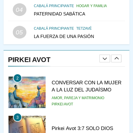
CABALÁ PRINCIPIANTE
HOGAR Y FAMILIA
VEAMOS ¿POR QUÉ
04
PATERNIDAD SABÁTICA
IEHOSHÚA? Y LA QUEJA DE
LAS MUJERES
PENSAMIENTO JUDÍO
PIRKEI AVOT
CABALÁ PRINCIPIANTE
TETZAVÉ
05
LA FUERZA DE UNA PASIÓN
1
RAZI ¿QUIÉN ES SABIO?
PIRKEI AVOT
JASIDUT
NIÑOS
2
CONVERSAR CON LA MUJER
A LA LUZ DEL JUDAÍSMO
AMOR, PAREJA Y MATRIMONIO
PIRKEI AVOT
3
Pirkei Avot 3:7 SOLO DIOS