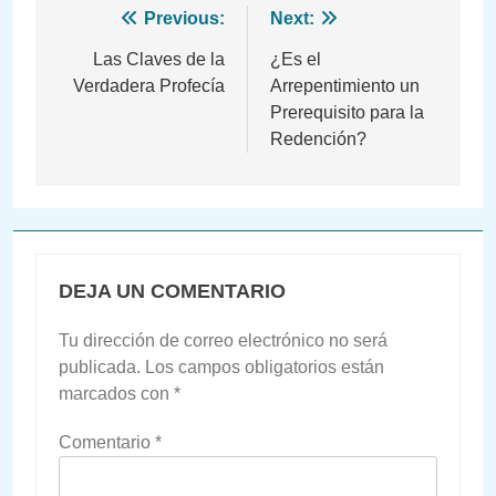
Navegación
Previous:
Next:
de
Las Claves de la
¿Es el
Verdadera Profecía
Arrepentimiento un
entradas
Prerequisito para la
Redención?
DEJA UN COMENTARIO
Tu dirección de correo electrónico no será
publicada.
Los campos obligatorios están
marcados con
*
Comentario
*