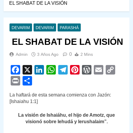
EL SHABAT DE LA VISIÓN
DEVARIM
DEVARIM
PARASHÁ
EL SHABAT DE LA VISIÓN
0
Admin
3 Años Ago
2 Mins
Facebook
X
LinkedIn
WhatsApp
Telegram
Pinterest
WordPre
Email
Cop
Link
Print
Compartir
La haftará de esta semana comienza con Jazón:
[Ishaiahu 1:1]
La visión de Ishaiáhu, el hijo de Amotz, que
visionó sobre Iehudá y Ierushalaim”.