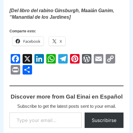
[Del libro del rabino Ginsburgh, Maaián Ganim,
“Manantial de los Jardines]
Comparte esto:
Facebook
X
Facebook
X
LinkedIn
WhatsApp
Telegram
Pinterest
WordPre
Email
Cop
Link
Print
Compartir
Discover more from Gal Einai en Español
Subscribe to get the latest posts sent to your email.
Type your email…
Suscribirse