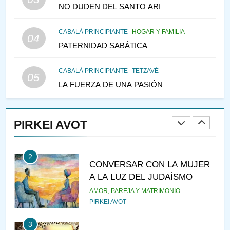
NO DUDEN DEL SANTO ARI
147
CABALÁ PRINCIPIANTE
HOGAR Y FAMILIA
VEAMOS ¿POR QUÉ
04
PATERNIDAD SABÁTICA
IEHOSHÚA? Y LA QUEJA DE
LAS MUJERES
PENSAMIENTO JUDÍO
PIRKEI AVOT
CABALÁ PRINCIPIANTE
TETZAVÉ
05
LA FUERZA DE UNA PASIÓN
1
RAZI ¿QUIÉN ES SABIO?
PIRKEI AVOT
JASIDUT
NIÑOS
2
CONVERSAR CON LA MUJER
A LA LUZ DEL JUDAÍSMO
AMOR, PAREJA Y MATRIMONIO
PIRKEI AVOT
3