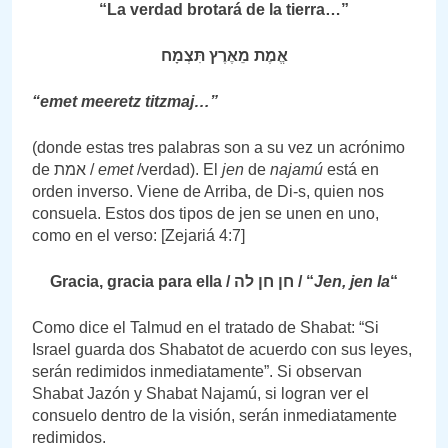
“La verdad brotará de la tierra…”
אֱמֶת מֵאֶרֶץ תִּצְמָח
“emet meeretz titzmaj…”
(donde estas tres palabras son a su vez un acrónimo
de אמת /
emet
/verdad). El
jen
de
najamú
está en
orden inverso. Viene de Arriba, de Di-s, quien nos
consuela. Estos dos tipos de jen se unen en uno,
como en el verso: [Zejariá 4:7]
Gracia, gracia para ella / חן חן לה / “
Jen, jen la
“
Como dice el Talmud en el tratado de Shabat: “Si
Israel guarda dos Shabatot de acuerdo con sus leyes,
serán redimidos inmediatamente”. Si observan
Shabat Jazón y Shabat Najamú, si logran ver el
consuelo dentro de la visión, serán inmediatamente
redimidos.