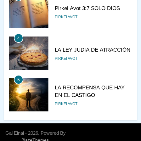
Pirkei Avot 3:7 SOLO DIOS
PIRKEI AVOT
4
LA LEY JUDIA DE ATRACCIÓN
PIRKEI AVOT
5
LA RECOMPENSA QUE HAY
EN EL CASTIGO
PIRKEI AVOT
6
¿DE DÓNDE VIENES?
Gal Einai - 2026. Powered By
.
BlazeThemes