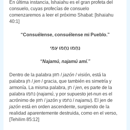
En última instancia, Ishaiahu es el gran profeta del
consuelo, cuyas profecías de consuelo
comenzaremos a leer el próximo Shabat: [Ishaiahu
40:1]
“Consuélense, consuélense mi Pueblo.”
נַחֲמוּ נַחֲמוּ עַמִּי
“Najamú, najamú amí.”
Dentro de la palabra חזון /
jazón
/ visión, está la
palabra חן /
jen
/ gracia, que también es simetría y
armonía. La misma palabra, חן /
jen
, es parte de la
palabra נחמו (
najamú
, y por supuesto jet-nun es el
acrónimo de חזון / jazón y נחמו /
najamu
). El jen de
jazón
está en orden ascendente, surgiendo de la
realidad aparentemente destruida, como en el verso,
[Tehilim 85:12]