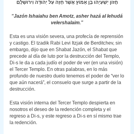
חֲזוֹן יְשַׁעְיָהוּ בֶן אָמוֹץ אֲשֶׁר חָזָה עַל יְהוּדָה וִירוּשָׁלָ‍ִם
“Jazón Ishaiahu ben Amotz, asher hazá al Iehudá
veIershalaim.”
Esta es una visión severa, una profecía de reprensión
y castigo. El tzadik Rabi Levi Itzjak de Berditchev, sin
embargo, dijo que en Shabat Jazón, el Shabat que
precede al día de luto por la destrucción del Templo,
Di-s le da a cada judío el poder de ver (en una visión)
el Tercer Templo. En otras palabras, en lo más
profundo de nuestro duelo tenemos el poder de “ver lo
que aún nacerá”, el consuelo que surge a partir de la
destrucción.
Esta visión interna del Tercer Templo despierta en
nosotros el deseo de la redención completa y el
regreso a Di-s, y este regreso a Di-s en sí mismo trae
la redención.