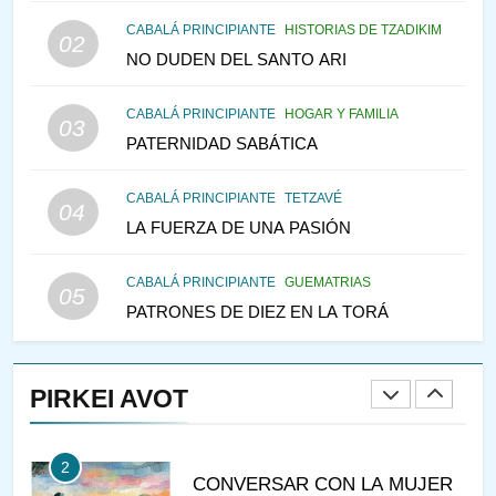
146
CABALÁ PRINCIPIANTE
HISTORIAS DE TZADIKIM
02
LA RECONSTRUCCIÓN DEL
NO DUDEN DEL SANTO ARI
TEMPLO Y LA ALEGRÍA EN
MEDIO DE LA TRISTEZA
MES DE MENAJEM AV
CABALÁ PRINCIPIANTE
HOGAR Y FAMILIA
03
PENSAMIENTO JUDÍO
PATERNIDAD SABÁTICA
147
CABALÁ PRINCIPIANTE
TETZAVÉ
VEAMOS ¿POR QUÉ
04
LA FUERZA DE UNA PASIÓN
IEHOSHÚA? Y LA QUEJA DE
LAS MUJERES
PENSAMIENTO JUDÍO
PIRKEI AVOT
CABALÁ PRINCIPIANTE
GUEMATRIAS
05
PATRONES DE DIEZ EN LA TORÁ
1
RAZI ¿QUIÉN ES SABIO?
PIRKEI AVOT
JASIDUT
NIÑOS
2
CONVERSAR CON LA MUJER