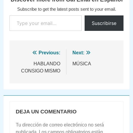
Subscribe to get the latest posts sent to your email.
Type your email…
Suscribirse
Navegación
Previous:
Next:
de
HABLANDO
MÚSICA
CONSIGO MISMO
entradas
DEJA UN COMENTARIO
Tu dirección de correo electrónico no será
publicada.
Los campos obligatorios están