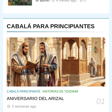
admin
4 meses ago
0
CABALÁ PARA PRINCIPIANTES
144
¿QUIÉN ES SABIO? EL QUE
VE LO QUE VA A NACER
PENSAMIENTO JUDÍO
PIRKEI AVOT
145
CABALÁ Y JASIDUT: EL
CABALÁ PRINCIPIANTE
HISTORIAS DE TZADIKIM
CONSEJO DE LOS PADRES
ANIVERSARIO DEL ARIZAL
01
PENSAMIENTO JUDÍO
PIRKEI AVOT
3 semanas ago