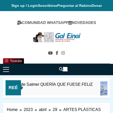
Skip
Sign up / Login
Suscribirse
Preguntar al Rabino
Donar
to
content
COMUNIDAD WHATSAPP
NOVEDADES
Gal Einai En
Español
Youtube
abi Ioel de Satmer QUERÍA QUE FUESE FELIZ
REÉ
 Horas Ago
Home
2023
abril
29
ARTES PLÁSTICAS