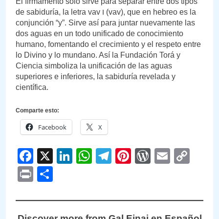
El firmamento sólo sirve para separar entre dos tipos
de sabiduría, la letra vav ו (vav), que en hebreo es la
conjunción “y”. Sirve así para juntar nuevamente las
dos aguas en un todo unificado de conocimiento
humano, fomentando el crecimiento y el respeto entre
lo Divino y lo mundano. Así la Fundación Torá y
Ciencia simboliza la unificación de las aguas
superiores e inferiores, la sabiduría revelada y
científica.
Comparte esto:
Facebook
X
Facebook
X
LinkedIn
WhatsApp
Telegram
Pinterest
WordPre
Email
Cop
Link
Print
Compartir
Discover more from Gal Einai en Español