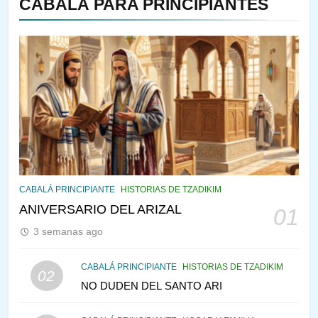
CABALÁ PARA PRINCIPIANTES
143
¿QUIÉN ES SABIO? EL QUE
VE LO QUE VA A NACER
PENSAMIENTO JUDÍO
PIRKEI AVOT
144
CABALÁ Y JASIDUT: EL
CABALÁ PRINCIPIANTE
HISTORIAS DE TZADIKIM
CONSEJO DE LOS PADRES
ANIVERSARIO DEL ARIZAL
01
PENSAMIENTO JUDÍO
PIRKEI AVOT
3 semanas ago
145
CABALÁ PRINCIPIANTE
HISTORIAS DE TZADIKIM
02
LA RECONSTRUCCIÓN DEL
NO DUDEN DEL SANTO ARI
TEMPLO Y LA ALEGRÍA EN
MEDIO DE LA TRISTEZA
MES DE MENAJEM AV