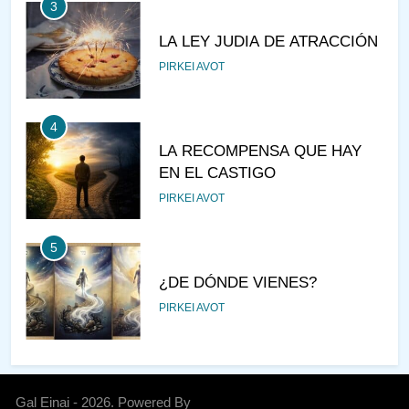
3
LA LEY JUDIA DE ATRACCIÓN
PIRKEI AVOT
4
LA RECOMPENSA QUE HAY
EN EL CASTIGO
PIRKEI AVOT
5
¿DE DÓNDE VIENES?
PIRKEI AVOT
6
JUDAÍSMO PARA TODOS
Gal Einai - 2026. Powered By
AJAREI KEDOSHIM