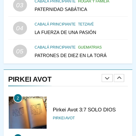
CABALÁ PRINCIPIANTE
HOGAR Y FAMILIA
03
PENSAMIENTO JUDÍO
PATERNIDAD SABÁTICA
146
CABALÁ PRINCIPIANTE
TETZAVÉ
VEAMOS ¿POR QUÉ
04
LA FUERZA DE UNA PASIÓN
IEHOSHÚA? Y LA QUEJA DE
LAS MUJERES
PENSAMIENTO JUDÍO
PIRKEI AVOT
CABALÁ PRINCIPIANTE
GUEMATRIAS
05
PATRONES DE DIEZ EN LA TORÁ
1
CONVERSAR CON LA MUJER
A LA LUZ DEL JUDAÍSMO
PIRKEI AVOT
AMOR, PAREJA Y MATRIMONIO
PIRKEI AVOT
2
Pirkei Avot 3:7 SOLO DIOS
PIRKEI AVOT