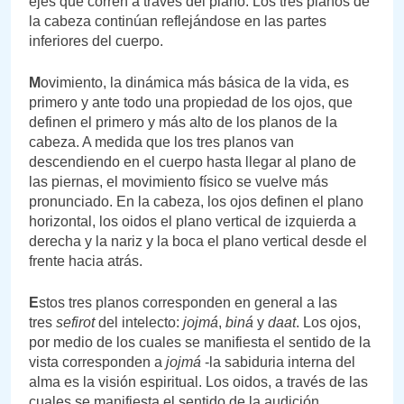
ejes que corren a través del plano. Los tres planos de
la cabeza continúan reflejándose en las partes
inferiores del cuerpo.
M
ovimiento, la dinámica más básica de la vida, es
primero y ante todo una propiedad de los ojos, que
definen el primero y más alto de los planos de la
cabeza. A medida que los tres planos van
descendiendo en el cuerpo hasta llegar al plano de
las piernas, el movimiento físico se vuelve más
pronunciado. En la cabeza, los ojos definen el plano
horizontal, los oidos el plano vertical de izquierda a
derecha y la nariz y la boca el plano vertical desde el
frente hacia atrás.
E
stos tres planos corresponden en general a las
tres
sefirot
del intelecto:
jojmá
,
biná
y
daat
. Los ojos,
por medio de los cuales se manifiesta el sentido de la
vista corresponden a
jojmá
-la sabiduria interna del
alma es la visión espiritual. Los oidos, a través de las
cuales se manifiesta el sentido de la audición