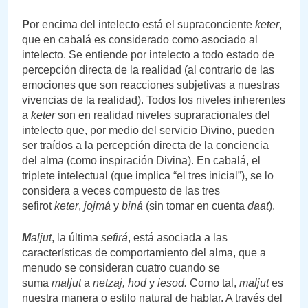
P
or encima del intelecto está el supraconciente
keter
,
que en cabalá es considerado como asociado al
intelecto. Se entiende por intelecto a todo estado de
percepción directa de la realidad (al contrario de las
emociones que son reacciones subjetivas a nuestras
vivencias de la realidad). Todos los niveles inherentes
a
keter
son en realidad niveles supraracionales del
intelecto que, por medio del servicio Divino, pueden
ser traídos a la percepción directa de la conciencia
del alma (como inspiración Divina). En cabalá, el
triplete intelectual (que implica “el tres inicial”), se lo
considera a veces compuesto de las tres
sefirot
keter
,
jojmá
y
biná
(sin tomar en cuenta
daat
).
M
aljut
, la última
sefirá
, está asociada a las
características de comportamiento del alma, que a
menudo se consideran cuatro cuando se
suma
maljut
a
netzaj, hod
y
iesod.
Como tal,
maljut
es
nuestra manera o estilo natural de hablar. A través del