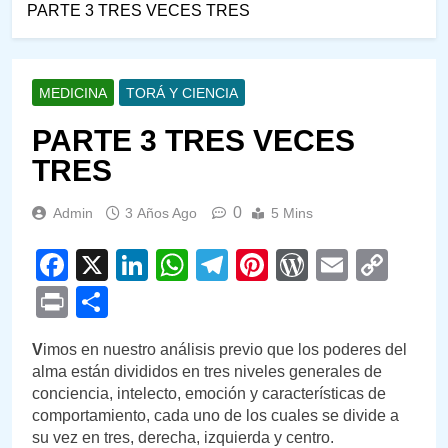
PARTE 3 TRES VECES TRES
MEDICINA
TORÁ Y CIENCIA
PARTE 3 TRES VECES
TRES
0
Admin
3 Años Ago
5 Mins
Facebook
X
LinkedIn
WhatsApp
Telegram
Pinterest
WordPre
Email
Cop
Link
Print
Compartir
V
imos en nuestro análisis previo que los poderes del
alma están divididos en tres niveles generales de
conciencia, intelecto, emoción y características de
comportamiento, cada uno de los cuales se divide a
su vez en tres, derecha, izquierda y centro.